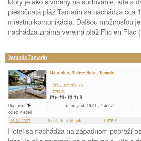
ktorý je ako stvorený na surfovanie, kite a 
piesočnatá pláž Tamarin sa nachádza cca 1
miestnu komunikáciu. Ďalšou možnosťou je 
nachádza známa verejná pláž Flic en Flac (
Veranda Tamarin
Maurícius
,
Riviere Noire
,
Tamarin
-
Pobytové zájazdy
-
Exotika
Doprava:
Termíny od: 16.01., 9 dňové
odlet: Viedeň
16.01.2027
9 dní
First Minute
1 675 €
+
Hotel sa nachádza na západnom pobreží ost
ktorý je ako stvorený na surfovanie, kite a 