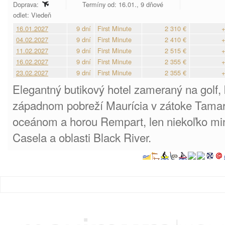
Doprava:
Termíny od: 16.01., 9 dňové
odlet: Viedeň
16.01.2027
9 dní
First Minute
2 310 €
+
04.02.2027
9 dní
First Minute
2 410 €
+
11.02.2027
9 dní
First Minute
2 515 €
+
16.02.2027
9 dní
First Minute
2 355 €
+
23.02.2027
9 dní
First Minute
2 355 €
+
Elegantný butikový hotel zameraný na golf,
západnom pobreží Maurícia v zátoke Tamar
oceánom a horou Rempart, len niekoľko min
Casela a oblasti Black River.