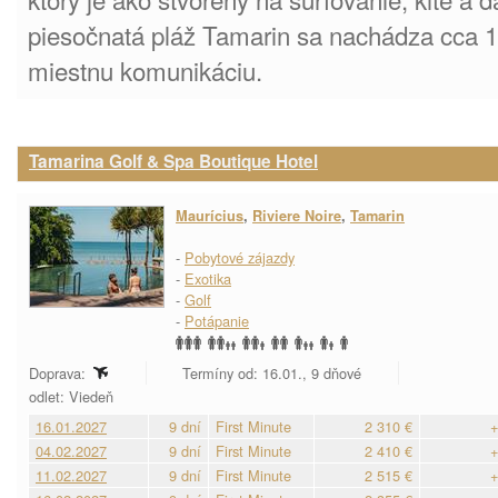
piesočnatá pláž Tamarin sa nachádza cca 1
miestnu komunikáciu.
Tamarina Golf & Spa Boutique Hotel
Maurícius
,
Riviere Noire
,
Tamarin
-
Pobytové zájazdy
-
Exotika
-
Golf
-
Potápanie
Doprava:
Termíny od: 16.01., 9 dňové
odlet: Viedeň
16.01.2027
9 dní
First Minute
2 310 €
+
04.02.2027
9 dní
First Minute
2 410 €
+
11.02.2027
9 dní
First Minute
2 515 €
+