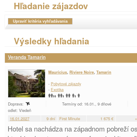
Hľadanie zájazdov
Výsledky hľadania
Veranda Tamarin
Maurícius
,
Riviere Noire
,
Tamarin
-
Pobytové zájazdy
-
Exotika
Doprava:
Termíny od: 16.01., 9 dňové
odlet: Viedeň
16.01.2027
9 dní
First Minute
1 675 €
+
Hotel sa nachádza na západnom pobreží ost