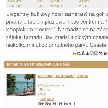
16.02.2027
9 dní
First Minute
2 355 €
+
23.02.2027
9 dní
First Minute
2 355 €
+
Elegantný butikový hotel zameraný na golf a
priamy prístup k pláži, wellness centrum a 
v tropickom prostredí. Nachádza sa na záp
zátoke Tamarin Bay, medzi Indickým oceán
niekoľko minút od prírodného parku Casela a
Tamarina Golf & Spa Boutique Hotel
Maurícius
,
Riviere Noire
,
Tamarin
-
Pobytové zájazdy
-
Exotika
-
Golf
-
Potápanie