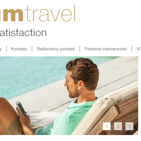
y
Kontakty
Reklamačný poriadok
Poistenie insolventnosti
V
1
2
3