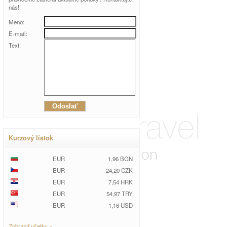
nás!
Meno:
E-mail:
Text:
Kurzový lístok
EUR
1,96 BGN
EUR
24,20 CZK
EUR
7,54 HRK
EUR
54,97 TRY
EUR
1,16 USD
Zobraziť všetky »