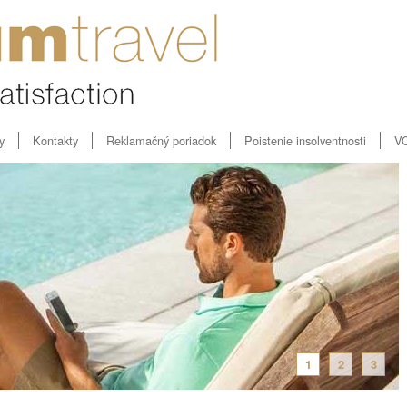
y
Kontakty
Reklamačný poriadok
Poistenie insolventnosti
V
1
2
3