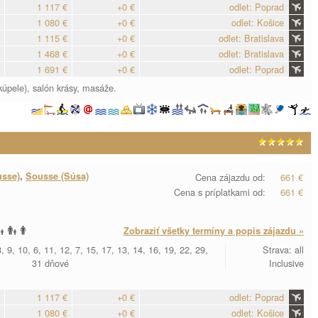
1 117 €
+0 €
odlet: Poprad
1 080 €
+0 €
odlet: Košice
1 115 €
+0 €
odlet: Bratislava
1 468 €
+0 €
odlet: Bratislava
1 691 €
+0 €
odlet: Poprad
kúpele), salón krásy, masáže.
usse)
,
Sousse (Súsa)
Cena zájazdu od:
661 €
Cena s príplatkami od:
661 €
Zobraziť všetky termíny a popis zájazdu »
, 9, 10, 6, 11, 12, 7, 15, 17, 13, 14, 16, 19, 22, 29,
Strava: all
31 dňové
Inclusive
1 117 €
+0 €
odlet: Poprad
1 080 €
+0 €
odlet: Košice