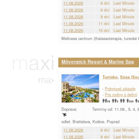
11.08.2026
8 dní
Last Minute
11.08.2026
8 dní
Last Minute
11.08.2026
8 dní
Last Minute
11.08.2026
11 dní
Last Minute
11.08.2026
15 dní
Last Minute
Wellness centrum (thalassoterapia, turecké 
Mövenpick Resort & Marine Spa
Tunisko
,
Súsa (So
-
Pobytové zájazdy
-
Pre rodiny s deťmi
Doprava:
Termíny od: 11.08., 5, 4, 8
odlet: Bratislava, Košice, Poprad
11.08.2026
8 dní
Last Minute
11.08.2026
8 dní
Last Minute