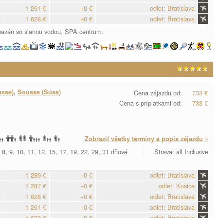
1 261 €
+0 €
odlet: Bratislava
1 628 €
+0 €
odlet: Bratislava
 bazén so slanou vodou, SPA centrum.
usse)
,
Sousse (Súsa)
Cena zájazdu od:
733 €
Cena s príplatkami od:
733 €
Zobraziť všetky termíny a popis zájazdu »
 8, 9, 10, 11, 12, 15, 17, 19, 22, 29, 31 dňové
Strava: all Inclusive
1 289 €
+0 €
odlet: Bratislava
1 287 €
+0 €
odlet: Košice
1 628 €
+0 €
odlet: Bratislava
1 261 €
+0 €
odlet: Bratislava
1 628 €
+0 €
odlet: Bratislava