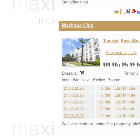
(na vyžiadanie).
Marhaba Club
Tunisko
,
Súsa (So
-
Pobytové zájazdy
Doprava:
Termíny 
odlet: Bratislava, Košice, Poprad
21.08.2026
8 dní
Last Minute
21.08.2026
8 dní
Last Minute
21.08.2026
12 dní
Last Minute
21.08.2026
12 dní
Last Minute
22.08.2026
9 dní
Last Minute
Wellness centrum, animačné programy, plážov