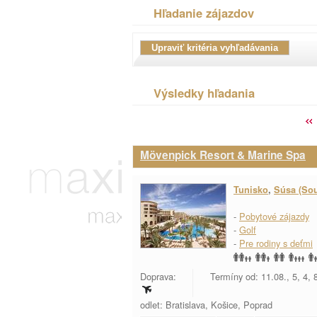
Hľadanie zájazdov
Výsledky hľadania
Mövenpick Resort & Marine Spa
Tunisko
,
Súsa (So
-
Pobytové zájazdy
-
Golf
-
Pre rodiny s deťmi
Doprava:
Termíny od: 11.08., 5, 4, 8
odlet: Bratislava, Košice, Poprad