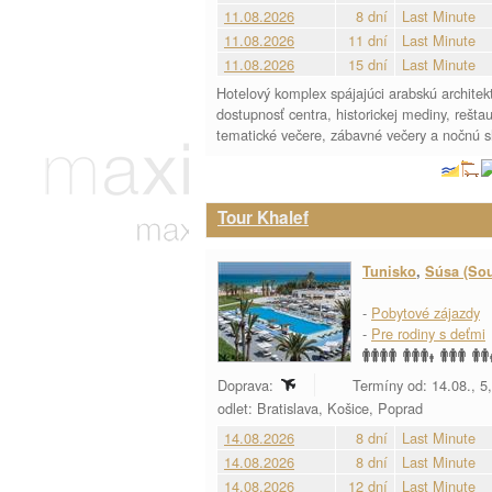
11.08.2026
8 dní
Last Minute
11.08.2026
11 dní
Last Minute
11.08.2026
15 dní
Last Minute
Hotelový komplex spájajúci arabskú archite
dostupnosť centra, historickej mediny, rešta
tematické večere, zábavné večery a nočnú 
Tour Khalef
Tunisko
,
Súsa (So
-
Pobytové zájazdy
-
Pre rodiny s deťmi
Doprava:
Termíny od: 14.08., 5,
odlet: Bratislava, Košice, Poprad
14.08.2026
8 dní
Last Minute
14.08.2026
8 dní
Last Minute
14.08.2026
12 dní
Last Minute