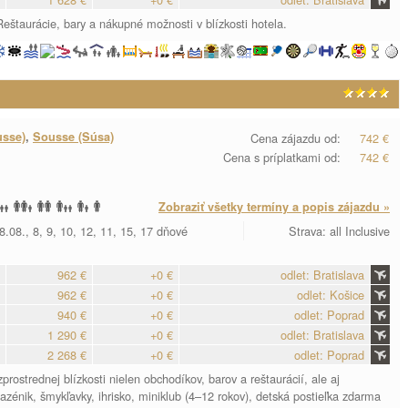
Reštaurácie, bary a nákupné možnosti v blízkosti hotela.
usse)
,
Sousse (Súsa)
Cena zájazdu od:
742 €
Cena s príplatkami od:
742 €
Zobraziť všetky termíny a popis zájazdu »
8.08., 8, 9, 10, 12, 11, 15, 17 dňové
Strava: all Inclusive
962 €
+0 €
odlet: Bratislava
962 €
+0 €
odlet: Košice
940 €
+0 €
odlet: Poprad
1 290 €
+0 €
odlet: Bratislava
2 268 €
+0 €
odlet: Poprad
rostrednej blízkosti nielen obchodíkov, barov a reštaurácií, ale aj
azénik, šmykľavky, ihrisko, miniklub (4–12 rokov), detská postieľka zdarma