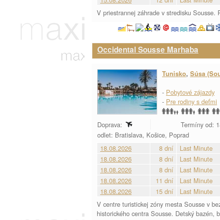
V priestrannej záhrade v stredisku Sousse. 
Occidental Sousse Marhaba
Tunisko
,
Súsa (So
-
Pobytové zájazdy
-
Pre rodiny s deťmi
Doprava:
Termíny od: 1
odlet: Bratislava, Košice, Poprad
18.08.2026
8 dní
Last Minute
18.08.2026
8 dní
Last Minute
18.08.2026
8 dní
Last Minute
18.08.2026
11 dní
Last Minute
18.08.2026
15 dní
Last Minute
V centre turistickej zóny mesta Sousse v bezp
historického centra Sousse. Detský bazén, b