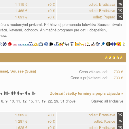
1 115 €
+0 €
odlet: Bratislava
1 468 €
+0 €
odlet: Bratislava
1 691 €
+0 €
odlet: Poprad
ktúru s modernými prvkami. Pri hlavnej promenáde letoviska Sousse, skvelá
urácií, kaviarní, ochodov. Animačné programy pre deti i dospelých,
show.
usse)
,
Sousse (Súsa)
Cena zájazdu od:
733 €
Cena s príplatkami od:
733 €
Zobraziť všetky termíny a popis zájazdu »
 8, 9, 10, 11, 12, 15, 17, 19, 22, 29, 31 dňové
Strava: all Inclusive
1 289 €
+0 €
odlet: Bratislava
1 287 €
+0 €
odlet: Košice
1 628 €
+0 €
odlet: Bratislava