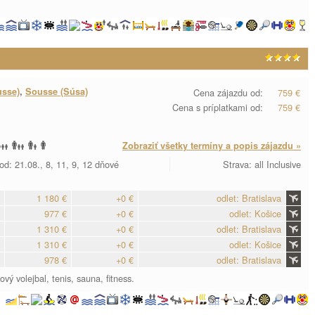
usse)
,
Sousse (Súsa)
Cena zájazdu od:
759 €
Cena s príplatkami od:
759 €
Zobraziť všetky termíny a popis zájazdu »
od: 21.08., 8, 11, 9, 12 dňové
Strava: all Inclusive
1 180 €
+0 €
odlet: Bratislava
977 €
+0 €
odlet: Košice
1 310 €
+0 €
odlet: Bratislava
1 310 €
+0 €
odlet: Košice
978 €
+0 €
odlet: Bratislava
ý volejbal, tenis, sauna, fitness.