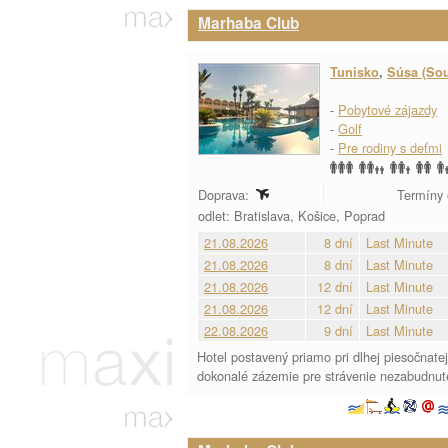
Marhaba Club
Tunisko
,
Súsa (So
-
Pobytové zájazdy
-
Golf
-
Pre rodiny s deťmi
Doprava:
Termíny 
odlet: Bratislava, Košice, Poprad
21.08.2026
8 dní
Last Minute
21.08.2026
8 dní
Last Minute
21.08.2026
12 dní
Last Minute
21.08.2026
12 dní
Last Minute
22.08.2026
9 dní
Last Minute
Hotel postavený priamo pri dlhej piesočnat
dokonalé zázemie pre strávenie nezabudnute