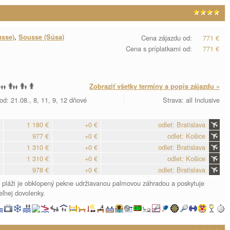
usse)
,
Sousse (Súsa)
Cena zájazdu od:
771 €
Cena s príplatkami od:
771 €
Zobraziť všetky termíny a popis zájazdu »
od: 21.08., 8, 11, 9, 12 dňové
Strava: all Inclusive
1 180 €
+0 €
odlet: Bratislava
977 €
+0 €
odlet: Košice
1 310 €
+0 €
odlet: Bratislava
1 310 €
+0 €
odlet: Košice
978 €
+0 €
odlet: Bratislava
ej pláži je obklopený pekne udržiavanou palmovou záhradou a poskytuje
ľnej dovolenky.