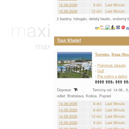
15.08.2026
9 dní
Last Minute
15.08.2026
12 dní
Last Minute
2 bazény. tobogán, detský bazén, vnútorný
Tour Khalef
Tunisko
,
Súsa (So
-
Pobytové zájazdy
-
Golf
-
Pre rodiny s deťmi
Doprava:
Termíny od: 14.08., 5,
odlet: Bratislava, Košice, Poprad
14.08.2026
8 dní
Last Minute
14.08.2026
8 dní
Last Minute
14.08.2026
12 dní
Last Minute
15.08.2026
9 dní
Last Minute
15.08.2026
12 dní
Last Minute