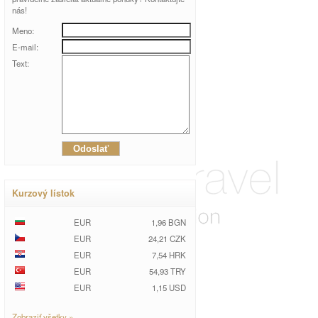
nás!
Meno:
E-mail:
Text:
Kurzový lístok
EUR
1,96 BGN
EUR
24,21 CZK
EUR
7,54 HRK
EUR
54,93 TRY
EUR
1,15 USD
Zobraziť všetky »