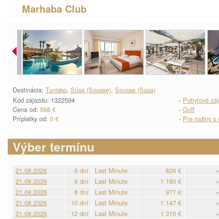
Marhaba Club
Destinácia:
Tunisko
,
Súsa (Sousse)
,
Sousse (Súsa)
Kód zájazdu: 1322594
-
Pobytové zá
Cena od:
568 €
-
Golf
Príplatky od:
0 €
-
Pre rodiny s
Výber termínu
21.08.2026
6 dní
Last Minute
826 €
+
21.08.2026
8 dní
Last Minute
1 180 €
+
21.08.2026
8 dní
Last Minute
977 €
+
21.08.2026
10 dní
Last Minute
1 147 €
+
21.08.2026
12 dní
Last Minute
1 310 €
+