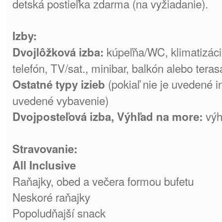
detská postieľka zdarma (na vyžiadanie).
Izby:
kúpeľňa/WC, klimatizácia
Dvojlôžková izba:
telefón, TV/sat., minibar, balkón alebo teras
(pokiaľ nie je uvedené i
Ostatné typy izieb
uvedené vybavenie)
výh
Dvojposteľová izba, Výhľad na more:
Stravovanie:
All Inclusive
Raňajky, obed a večera formou bufetu
Neskoré raňajky
Popoludňajší snack