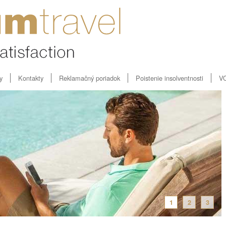
y
Kontakty
Reklamačný poriadok
Poistenie insolventnosti
V
1
2
3