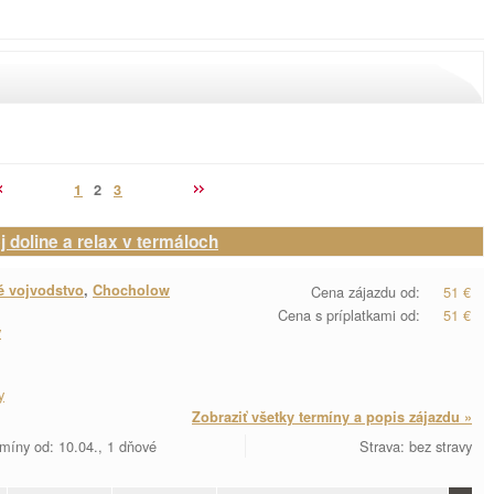
1
2
3
 doline a relax v termáloch
é vojvodstvo
,
Chocholow
Cena zájazdu od:
51 €
Cena s príplatkami od:
51 €
y
y
Zobraziť všetky termíny a popis zájazdu »
míny od: 10.04., 1 dňové
Strava: bez stravy