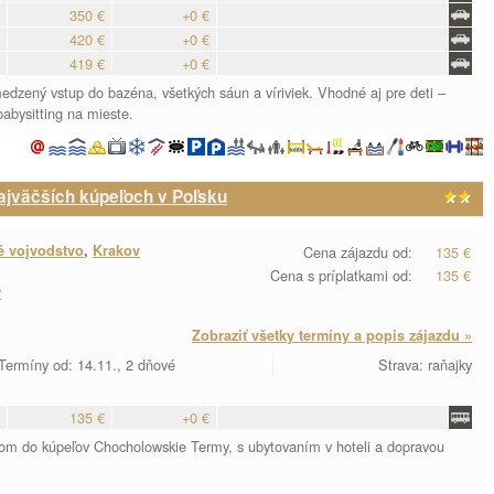
350 €
+0 €
420 €
+0 €
419 €
+0 €
dzený vstup do bazéna, všetkých sáun a víriviek. Vhodné aj pre deti –
babysitting na mieste.
ajväčších kúpeľoch v Poľsku
é vojvodstvo
,
Krakov
Cena zájazdu od:
135 €
Cena s príplatkami od:
135 €
y
Zobraziť všetky termíny a popis zájazdu »
Termíny od: 14.11., 2 dňové
Strava: raňajky
135 €
+0 €
hom do kúpeľov Chocholowskie Termy, s ubytovaním v hoteli a dopravou