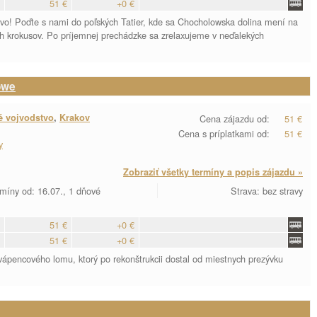
51 €
+0 €
aživo! Poďte s nami do poľských Tatier, kde sa Chocholowska dolina mení na
ch krokusov. Po príjemnej prechádzke sa zrelaxujeme v neďalekých
owe
é vojvodstvo
,
Krakov
Cena zájazdu od:
51 €
Cena s príplatkami od:
51 €
y
Zobraziť všetky termíny a popis zájazdu »
míny od: 16.07., 1 dňové
Strava: bez stravy
51 €
+0 €
51 €
+0 €
vápencového lomu, ktorý po rekonštrukcii dostal od miestnych prezývku