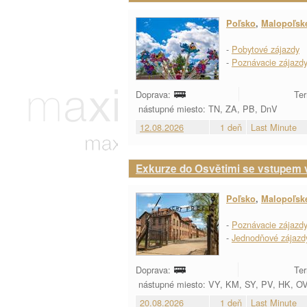
Poľsko
,
Malopoľsk
-
Pobytové zájazdy
-
Poznávacie zájazd
Doprava:
Ter
nástupné miesto: TN, ZA, PB, DnV
12.08.2026
1 deň
Last Minute
Exkurze do Osvětimi se vstupem 
Poľsko
,
Malopoľsk
-
Poznávacie zájazd
-
Jednodňové zájazd
Doprava:
Ter
nástupné miesto: VY, KM, SY, PV, HK, O
20.08.2026
1 deň
Last Minute