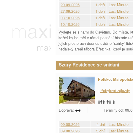
20.09.2026
1 deň
Last Minute
27.09.2026
1 deň
Last Minute
03.10.2026
1 deň
Last Minute
10.10.2026
1 deň
Last Minute
Vydejte se s námi do Osvětimi. Do místa, kt
každý by ho měl v rámci poznání historie ur
jejich prostorách dodnes uvidíte “sbírky” l
nedaleký areál tábora Březinka, který je sou
Szary Residence se snídaní
Poľsko
,
Malopoľsk
-
Pobytové zájazdy
Doprava:
Termíny od: 09.08
09.08.2026
4 dni
Last Minute
09.08.2026
5 dní
Last Minute