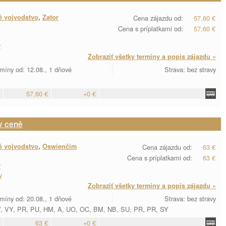
é vojvodstvo
,
Zator
Cena zájazdu od:
57,60 €
Cena s príplatkami od:
57,60 €
y
Zobraziť všetky termíny a popis zájazdu »
míny od: 12.08., 1 dňové
Strava: bez stravy
57,60 €
+0 €
v ceně
é vojvodstvo
,
Oswienčim
Cena zájazdu od:
63 €
Cena s príplatkami od:
63 €
y
y
Zobraziť všetky termíny a popis zájazdu »
míny od: 20.08., 1 dňové
Strava: bez stravy
V, VY, PR, PU, HM, A, UO, OC, BM, NB, SU, PR, PR, SY
63 €
+0 €