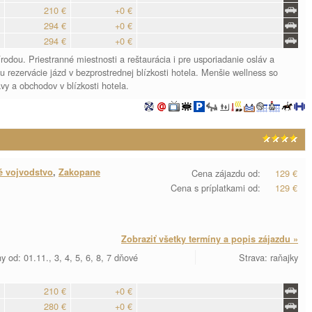
210 €
+0 €
294 €
+0 €
294 €
+0 €
odou. Priestranné miestnosti a reštaurácia i pre usporiadanie osláv a
 rezervácie jázd v bezprostrednej blízkosti hotela. Menšie wellness so
vy a obchodov v blízkosti hotela.
é vojvodstvo
,
Zakopane
Cena zájazdu od:
129 €
Cena s príplatkami od:
129 €
Zobraziť všetky termíny a popis zájazdu »
y od: 01.11., 3, 4, 5, 6, 8, 7 dňové
Strava: raňajky
210 €
+0 €
280 €
+0 €