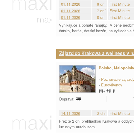
01.11.2026
6 dní
First Minute
01.11.2026
7 dní
First Minute
01.11.2026
8 dní
First Minute
Vynikajúce a bohaté raňajky. V cene neobme
ihrisko, herňa, detský bazén, na vyžiadanie 
Zájazd do Krakowa a wellness v n
Poľsko
,
Malopoľsk
-
Poznávacie zájazd
-
Eurovíkendy
Doprava:
14.11.2026
2 dni
First Minute
Prežite 2 dni prehliadkou Krakowa a oddyc
luxusným autobusom.