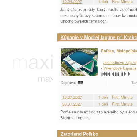
10.04.2027
1 deň
First Minute
Jarný zázrak prírody, ktorý musíte vidieť n
nekonečný fialový koberec miliónov kvitnúci
Chochołowskich termáloch.
Kúpanie v Modrej lagúne pri Krak
Poľsko
,
Malopoľsk
-
Jednodňové zájazd
-
Víkendové kúpanie
Doprava:
Ter
16.07.2027
1 deň
First Minute
30.07.2027
1 deň
First Minute
Poďte sa osviežiť do zaplaveného bývalého 
Błękitna Laguna.
Zatorland Poľsko