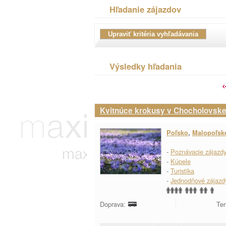
Hľadanie zájazdov
Výsledky hľadania
Kvitnúce krokusy v Chocholovskej
Poľsko
,
Malopoľsk
-
Poznávacie zájazd
-
Kúpele
-
Turistika
-
Jednodňové zájazd
Doprava:
Ter