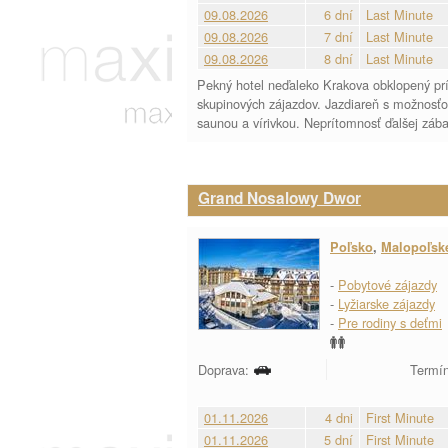
09.08.2026
6 dní
Last Minute
09.08.2026
7 dní
Last Minute
09.08.2026
8 dní
Last Minute
Pekný hotel neďaleko Krakova obklopený prír
skupinových zájazdov. Jazdiareň s možnosťou
saunou a vírivkou. Neprítomnosť ďalšej zába
Grand Nosalowy Dwor
Poľsko
,
Malopoľsk
-
Pobytové zájazdy
-
Lyžiarske zájazdy
-
Pre rodiny s deťmi
Doprava:
Termín
01.11.2026
4 dni
First Minute
01.11.2026
5 dní
First Minute