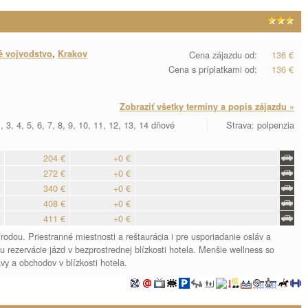
é vojvodstvo
,
Krakov
Cena zájazdu od:
136 €
Cena s príplatkami od:
136 €
Zobraziť všetky termíny a popis zájazdu »
 3, 4, 5, 6, 7, 8, 9, 10, 11, 12, 13, 14 dňové
Strava: polpenzia
204 €
+0 €
272 €
+0 €
340 €
+0 €
408 €
+0 €
411 €
+0 €
odou. Priestranné miestnosti a reštaurácia i pre usporiadanie osláv a
 rezervácie jázd v bezprostrednej blízkosti hotela. Menšie wellness so
vy a obchodov v blízkosti hotela.