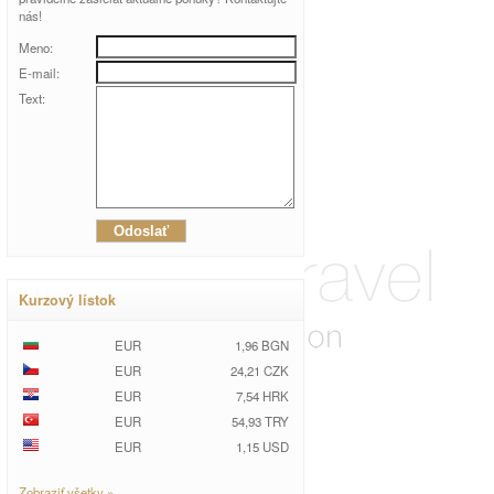
nás!
Meno:
E-mail:
Text:
Kurzový lístok
EUR
1,96 BGN
EUR
24,21 CZK
EUR
7,54 HRK
EUR
54,93 TRY
EUR
1,15 USD
Zobraziť všetky »