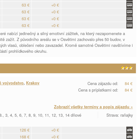
63 €
+0 €
63 €
+0 €
63 €
+0 €
63 €
+0 €
eré nabízí jedinečný a silný emotivní zážitek, na který nezapomenete a
čitě zažít. Z původního areálu se v Osvětimi zachovalo přes 50 budov, v
idských vlasů, oblečení nebo zavazadel. Kromě samotné Osvětimi navštívíme i
částí prohlídkového okruhu.
é vojvodstvo
,
Krakov
Cena zájazdu od:
84 €
Cena s príplatkami od:
84 €
Zobraziť všetky termíny a popis zájazdu »
., 3, 4, 5, 6, 7, 8, 9, 10, 11, 12, 13, 14 dňové
Strava: raňajky
126 €
+0 €
168 €
+0 €