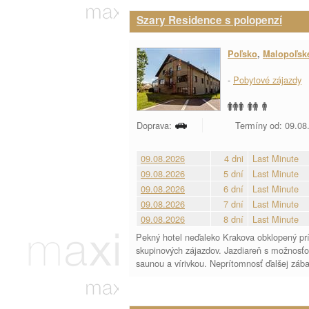
Szary Residence s polopenzí
Poľsko
,
Malopoľsk
-
Pobytové zájazdy
Doprava:
Termíny od: 09.08.,
09.08.2026
4 dni
Last Minute
09.08.2026
5 dní
Last Minute
09.08.2026
6 dní
Last Minute
09.08.2026
7 dní
Last Minute
09.08.2026
8 dní
Last Minute
Pekný hotel neďaleko Krakova obklopený prír
skupinových zájazdov. Jazdiareň s možnosťou
saunou a vírivkou. Neprítomnosť ďalšej zába