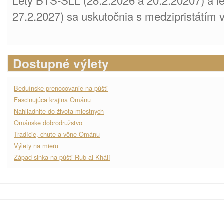
Lety BTS-SLL (28.2.2026 a 20.2.20207) a l
27.2.2027) sa uskutočnia s medzipristátím v
Dostupné výlety
Beduínske prenocovanie na púšti
Fascinujúca krajina Ománu
Nahliadnite do života miestnych
Ománske dobrodružstvo
Tradície, chute a vône Ománu
Výlety na mieru
Západ slnka na púšti Rub al-Khálí