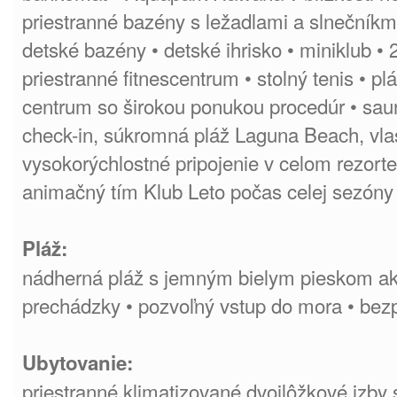
priestranné bazény s ležadlami a slnečníkmi
detské bazény • detské ihrisko • miniklub • 2
priestranné fitnescentrum • stolný tenis • p
centrum so širokou ponukou procedúr • saun
check-in, súkromná pláž Laguna Beach, vlas
vysokorýchlostné pripojenie v celom rezorte,
animačný tím Klub Leto počas celej sezóny
Pláž:
nádherná pláž s jemným bielym pieskom ak
prechádzky • pozvoľný vstup do mora • bezp
Ubytovanie:
priestranné klimatizované dvojlôžkové izby 