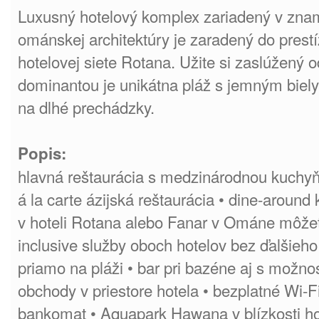
Luxusný hotelový komplex zariadený v zna
ománskej architektúry je zaradený do prestí
hotelovej siete Rotana. Užite si zaslúžený o
dominantou je unikátna pláž s jemným biel
na dlhé prechádzky.
Popis:
hlavná reštaurácia s medzinárodnou kuchyňou
á la carte ázijská reštaurácia • dine-aroun
v hoteli Rotana alebo Fanar v Ománe môžet
inclusive služby oboch hotelov bez ďalšieho 
priamo na pláži • bar pri bazéne aj s možno
obchody v priestore hotela • bezplatné Wi-F
bankomat • Aquapark Hawana v blízkosti hot