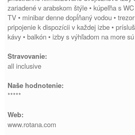
zariadené v arabskom štýle • kúpeľňa s WC
TV • minibar denne dopĺňaný vodou • trezor 
pripojenie k dispozícii v každej izbe • prísl
kávy • balkón • izby s výhľadom na more sú
Stravovanie:
all inclusive
Naše hodnotenie:
*****
Web:
www.rotana.com