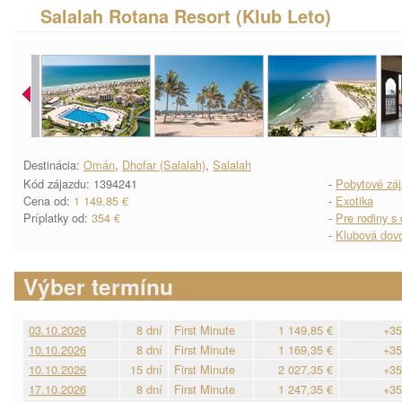
Salalah Rotana Resort (Klub Leto)
Destinácia:
Omán
,
Dhofar (Salalah)
,
Salalah
Kód zájazdu: 1394241
-
Pobytové zá
Cena od:
1 149,85 €
-
Exotika
Príplatky od:
354 €
-
Pre rodiny s
-
Klubová dov
Výber termínu
03.10.2026
8 dní
First Minute
1 149,85 €
+35
10.10.2026
8 dní
First Minute
1 169,35 €
+35
10.10.2026
15 dní
First Minute
2 027,35 €
+35
17.10.2026
8 dní
First Minute
1 247,35 €
+35