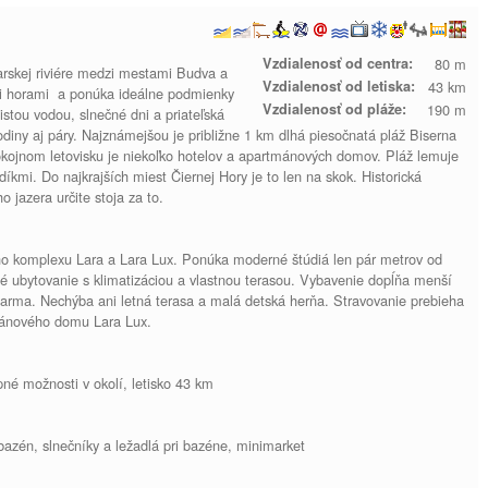
Vzdialenosť od centra:
80 m
rskej riviére medzi mestami Budva a
Vzdialenosť od letiska:
43 km
mi horami a ponúka ideálne podmienky
Vzdialenosť od pláže:
190 m
čistou vodou, slnečné dni a priateľská
odiny aj páry. Najznámejšou je približne 1 km dlhá piesočnatá pláž Biserna
kojnom letovisku je niekoľko hotelov a apartmánových domov. Pláž lemuje
íkmi. Do najkrajších miest Čiernej Hory je to len na skok. Historická
 jazera určite stoja za to.
o komplexu Lara a Lara Lux. Ponúka moderné štúdiá len pár metrov od
é ubytovanie s klimatizáciou a vlastnou terasou. Vybavenie dopĺňa menší
darma. Nechýba ani letná terasa a malá detská herňa. Stravovanie prebieha
tmánového domu Lara Lux.
né možnosti v okolí, letisko 43 km
 bazén, slnečníky a ležadlá pri bazéne, minimarket