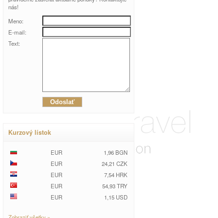
nás!
Meno:
E-mail:
Text:
Kurzový lístok
EUR
1,96 BGN
EUR
24,21 CZK
EUR
7,54 HRK
EUR
54,93 TRY
EUR
1,15 USD
Zobraziť všetky »