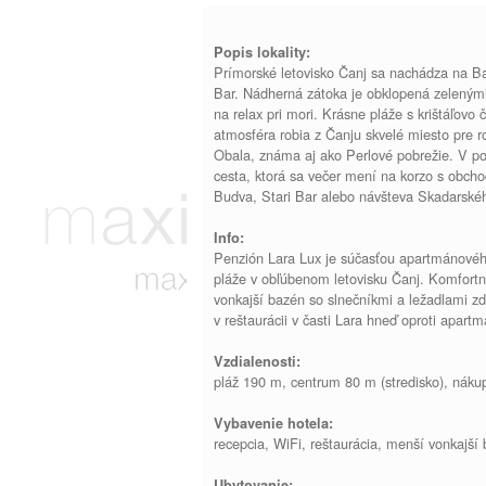
Popis lokality:
Prímorské letovisko Čanj sa nachádza na Ba
Bar. Nádherná zátoka je obklopená zelený
na relax pri mori. Krásne pláže s krištáľovo 
atmosféra robia z Čanju skvelé miesto pre r
Obala, známa aj ako Perlové pobrežie. V po
cesta, ktorá sa večer mení na korzo s obchod
Budva, Stari Bar alebo návšteva Skadarského
Info:
Penzión Lara Lux je súčasťou apartmánovéh
pláže v obľúbenom letovisku Čanj. Komfortn
vonkajší bazén so slnečníkmi a ležadlami z
v reštaurácii v časti Lara hneď oproti apar
Vzdialenosti:
pláž 190 m, centrum 80 m (stredisko), nákup
Vybavenie hotela:
recepcia, WiFi, reštaurácia, menší vonkajší
Ubytovanie: