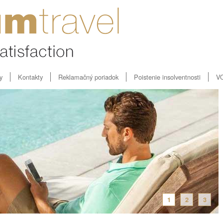
y
Kontakty
Reklamačný poriadok
Poistenie insolventnosti
V
1
2
3