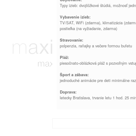
Typy izieb: dvojlôžkové štúdiá, možnosť jedn
Vybavenie izieb:
TV/SAT, WiFi (zdarma), klimatizácia (zdarma
postieľka (na vyžiadanie, zdarma)
Stravovanie:
polpenzia, raňajky a večere formou bufetu
Pláž:
piesočnato-oblázková pláž s pozvoľným vstu
Šport a zábava:
jednoduché animácie pre deti minimálne raz 
Doprava:
letecky Bratislava, trvanie letu 1 hod. 25 mi