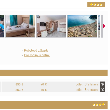
-
Pobytové zájazdy
-
Pre rodiny s deťmi
853 €
+0 €
odlet: Bratislava
853 €
+0 €
odlet: Bratislava