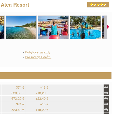
Atea Resort
-
Pobytové zájazdy
-
Pre rodiny s deťmi
374 €
+13 €
523,60 €
+18,20 €
673,20 €
+23,40 €
374 €
+13 €
523,60 €
+18,20 €