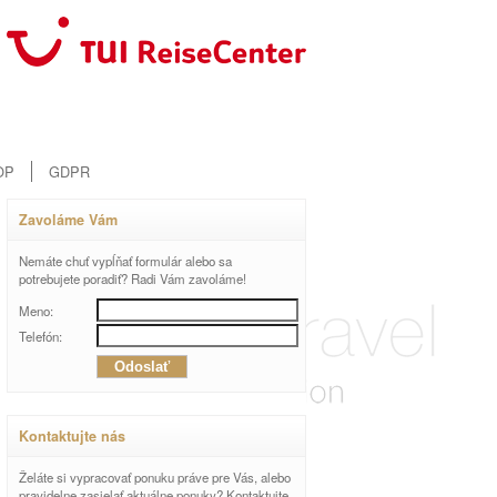
OP
GDPR
Zavoláme Vám
Nemáte chuť vypĺňať formulár alebo sa
potrebujete poradiť? Radi Vám zavoláme!
Meno:
Telefón:
Kontaktujte nás
Želáte si vypracovať ponuku práve pre Vás, alebo
pravidelne zasielať aktuálne ponuky? Kontaktujte