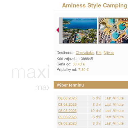
Aminess Style Camping 
Destinácia:
Chorvátsko
,
Krk
,
Njivice
Kód zájazdu: 1388845
Cena od:
53,40 €
Príplatky od:
7,80 €
Výber termínu
08.08.2026
6 dní
Last Minute
08.08.2026
8 dní
Last Minute
08.08.2026
10 dní
Last Minute
09.08.2026
6 dní
Last Minute
09.08.2026
8 dní
Last Minute