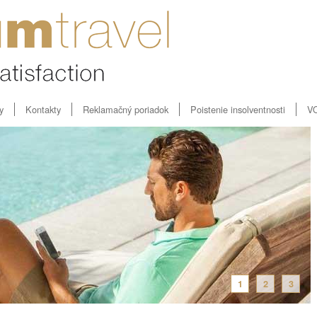
y
Kontakty
Reklamačný poriadok
Poistenie insolventnosti
V
1
2
3