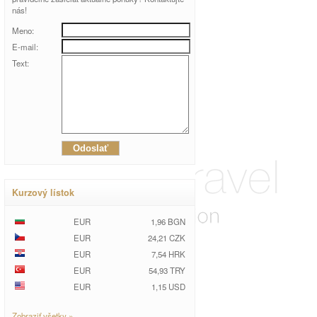
nás!
Meno:
E-mail:
Text:
Kurzový lístok
EUR
1,96 BGN
EUR
24,21 CZK
EUR
7,54 HRK
EUR
54,93 TRY
EUR
1,15 USD
Zobraziť všetky »