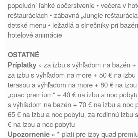
popoludní ľahké občerstvenie • večera v hot
reštauráciách • zábavná „Jungle reštauráci
detské menu • ležadlá a slnečníky pri bazé
hotelové animácie
OSTATNÉ
» za izbu s výhľadom na bazén + 
Príplatky
za izbu s výhľadom na more + 50 € na izbu 
terasou a výhľadom na more + 80 € na izbu 
„quad premium“ + 40 € na izbu a noc pobyt
s výhľadom na bazén + 70 € na izbu a noc p
65 € na izbu a noc pobytu, za rodinnú izbu
€ na izbu a noc pobytu
» * platí pre izby quad premi
Upozornenie