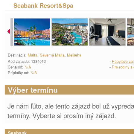
Seabank Resort&Spa
Destinácia:
Malta
,
Severná Malta
,
Mellieha
Kód zájazdu: 1384012
-
Pobytové zá
Cena od:
N/A
-
Pre rodiny s
Príplatky od:
N/A
Výber termínu
Je nám ľúto, ale tento zájazd bol už vypre
termíny. Vyberte si prosím iný zájazd.
Seabank