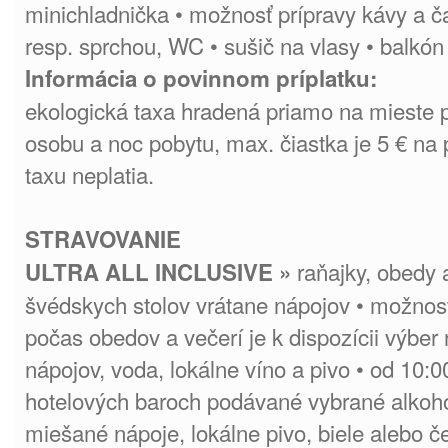
minichladnička • možnosť prípravy kávy a č
resp. sprchou, WC • sušič na vlasy • balkó
Informácia o povinnom príplatku:
ekologická taxa hradená priamo na mieste 
osobu a noc pobytu, max. čiastka je 5 € na 
taxu neplatia.
STRAVOVANIE
raňajky, obedy 
ULTRA ALL INCLUSIVE »
švédskych stolov vrátane nápojov • možnosť
počas obedov a večerí je k dispozícii výber
nápojov, voda, lokálne víno a pivo • od 10:0
hotelových baroch podávané vybrané alkoho
miešané nápoje, lokálne pivo, biele alebo č