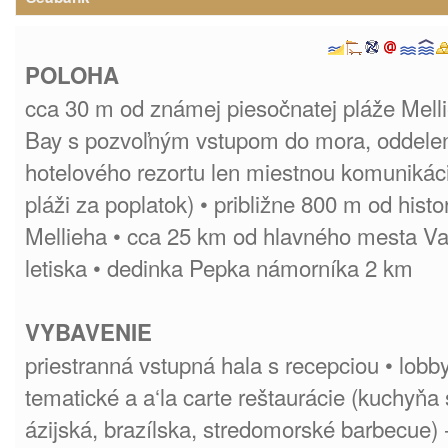
POLOHA
cca 30 m od známej piesočnatej pláže Mell
Bay s pozvoľným vstupom do mora, oddele
hotelového rezortu len miestnou komunikáci
pláži za poplatok) • približne 800 m od his
Mellieha • cca 25 km od hlavného mesta Va
letiska • dedinka Pepka námorníka 2 km
VYBAVENIE
priestranná vstupná hala s recepciou • lobby
tematické a a‘la carte reštaurácie (kuchyňa
ázijská, brazílska, stredomorské barbecue) 