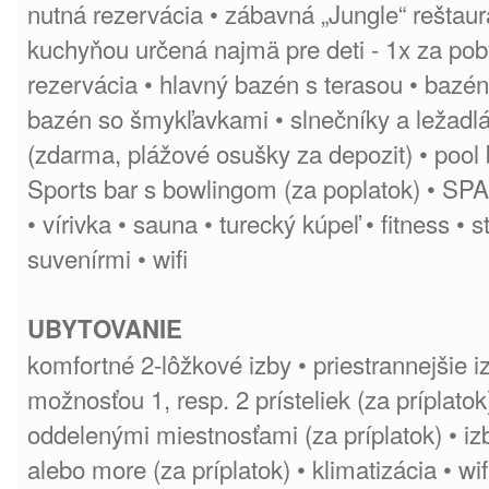
nutná rezervácia • zábavná „Jungle“ reštau
kuchyňou určená najmä pre deti - 1x za pob
rezervácia • hlavný bazén s terasou • bazén
bazén so šmykľavkami • slnečníky a ležadlá
(zdarma, plážové osušky za depozit) • pool b
Sports bar s bowlingom (za poplatok) • SP
• vírivka • sauna • turecký kúpeľ • fitness • 
suvenírmi • wifi
UBYTOVANIE
komfortné 2-lôžkové izby • priestrannejšie 
možnosťou 1, resp. 2 prísteliek (za príplatok
oddelenými miestnosťami (za príplatok) • i
alebo more (za príplatok) • klimatizácia • wifi