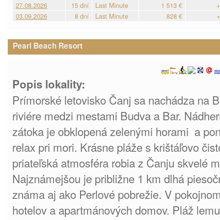
27.08.2026
15 dní
Last Minute
1 513 €
+
03.09.2026
8 dní
Last Minute
828 €
+
Pearl Beach Resort
Popis lokality:
Prímorské letovisko Čanj sa nachádza na B
riviére medzi mestami Budva a Bar. Nádhe
zátoka je obklopená zelenými horami a po
relax pri mori. Krásne pláže s krištáľovo čis
priateľská atmosféra robia z Čanju skvelé mi
Najznámejšou je približne 1 km dlhá piesoč
známa aj ako Perlové pobrežie. V pokojnom 
hotelov a apartmánových domov. Pláž lemuj