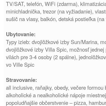
TV/SAT, telefón, WiFi (zdarma), klimatizáci
minichladnička, trezor (na vyžiadanie), vlas
sušič na vlasy, balkón, detská postieľka (n
Ubytovanie:
Typy izieb: dvojlôžkové izby Sun/Marina, mo
dvojlôžkové izby Villa Spic, možnosť jednej
vilách pre 3-4 osoby (2 spálne), jednolôžko
vo Ville Spic
Stravovanie:
all inclusive, raňajky, obedy, večere formou 
alkoholické a nealkoholické nápoje miestnej
popoludňajšie občerstvenie – pizza, hamburg