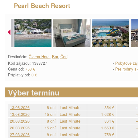
Pearl Beach Resort
Destinácia:
Čierna Hora
,
Bar
,
Čanj
Kód zájazdu: 1383727
-
Pobytové zá
Cena od:
758 €
-
Pre rodiny s
Príplatky od:
0 €
Výber termínu
13.08.2026
8 dní
Last Minute
854 €
+
13.08.2026
15 dní
Last Minute
1 628 €
+
20.08.2026
8 dní
Last Minute
864 €
+
20.08.2026
15 dní
Last Minute
1 653 €
+
27.08.2026
8 dní
Last Minute
758 €
+