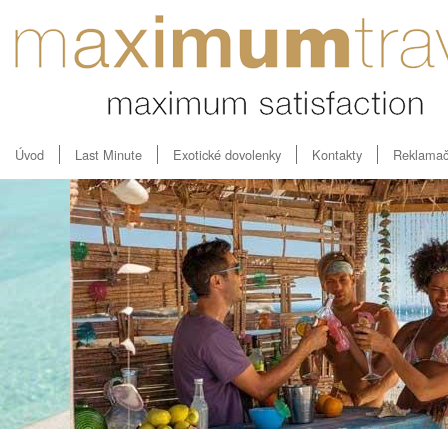
Úvod
Last Minute
Exotické dovolenky
Kontakty
Reklamač