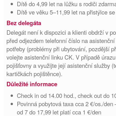
Dítě do 4,99 let na lůžku s rodiči zdarm
Dítě ve věku 5–11,99 let na přistýlce se
Bez delegáta
Delegát není k dispozici a klienti obdrží v 
před odjezdem telefonní číslo na asistenční
potřeby (problémy při ubytování, pozdější p
volejte asistenční linku CK. V případě úrazu
pojišťovny a využijte její asistenční služby (t
kartičkách pojištěnce).
Důležité informace
Check in od 14.00 hod., check out do 1
Povinná pobytová taxa cca 2 €/os./den –
od 7 do 17,99 let platí cca 1 €/den