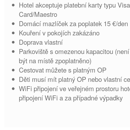
Hotel akceptuje platební karty typu Vi
Card/Maestro
Domácí mazlíček za poplatek 15 €/den 
Kouření v pokojích zakázáno
Doprava vlastní
Parkoviště s omezenou kapacitou (nen
být na místě zpoplatněno)
Cestovat můžete s platným OP
Děti musí mít platný OP nebo vlastní c
WiFi připojení ve veřejném prostoru hot
připojení WiFi a za případné výpadky