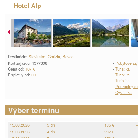
Hotel Alp
Destinácia:
Slovinsko
,
Gorizia
,
Bovec
Kód zájazdu: 1377308
-
Pobytové zá
Cena od:
107 €
-
Turistika
Príplatky od:
0 €
-
Turistika
-
Turistika
-
Pre rodiny s
-
Cyklistika
Výber termínu
15.08.2026
3 dni
135 €
+
15.08.2026
4 dni
202 €
+