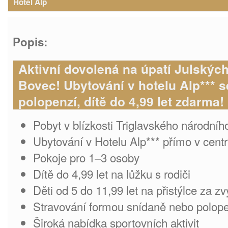
Hotel Alp
Popis:
Aktivní dovolená na úpatí Julských
Bovec! Ubytování v hotelu Alp*** 
polopenzí, dítě do 4,99 let zdarma!
Pobyt v blízkosti Triglavského národní
Ubytování v Hotelu Alp*** přímo v cen
Pokoje pro 1–3 osoby
Dítě do 4,99 let na lůžku s rodiči
Děti od 5 do 11,99 let na přistýlce za 
Stravování formou snídaně nebo polop
Široká nabídka sportovních aktivit