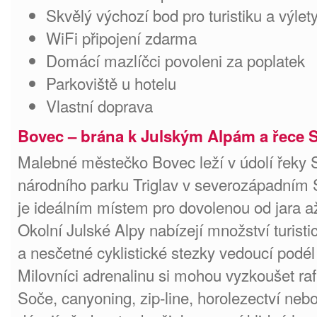
Skvělý výchozí bod pro turistiku a výlety
WiFi připojení zdarma
Domácí mazlíčci povoleni za poplatek
Parkoviště u hotelu
Vlastní doprava
Bovec – brána k Julským Alpám a řece 
Malebné městečko Bovec leží v údolí řeky 
národního parku Triglav v severozápadním 
je ideálním místem pro dovolenou od jara 
Okolní Julské Alpy nabízejí množství turisti
a nesčetné cyklistické stezky vedoucí podél
Milovníci adrenalinu si mohou vyzkoušet ra
Soče, canyoning, zip-line, horolezectví nebo 