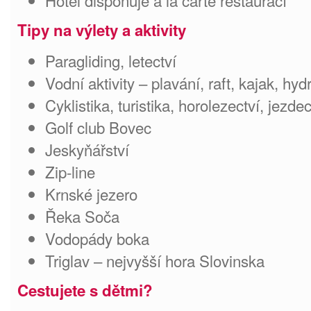
Hotel disponuje á la carte restaurací
Tipy na výlety a aktivity
Paragliding, letectví
Vodní aktivity – plavání, raft, kajak, h
Cyklistika, turistika, horolezectví, jezdec
Golf club Bovec
Jeskyňářství
Zip-line
Krnské jezero
Řeka Soča
Vodopády boka
Triglav – nejvyšší hora Slovinska
Cestujete s dětmi?