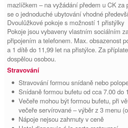
mazlíčkem – na vyžádání předem u CK za p
se o jednoduché ubytování vhodné předevší
Dvoulůžkové pokoje s možností 1 přistýlky
Pokoje jsou vybaveny vlastním sociálním z
připojením a telefonem. Max. obsazenost p
a 1 dítě do 11,99 let na přistýlce. Za příplat
dospělou osobou.
Stravování
Stravování formou snídaně nebo polop
Snídaně formou bufetu od cca 7.00 do 
Večeře mohou být formou bufetu, při vět
večeře servírované – výběr z 3 menu (o
Nápoje nejsou zahrnuty v ceně