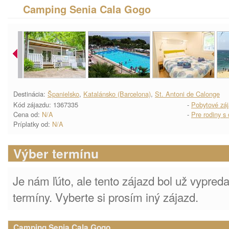
Camping Senia Cala Gogo
Destinácia:
Španielsko
,
Katalánsko (Barcelona)
,
St. Antoni de Calonge
Kód zájazdu: 1367335
-
Pobytové zá
Cena od:
N/A
-
Pre rodiny s
Príplatky od:
N/A
Výber termínu
Je nám ľúto, ale tento zájazd bol už vypre
termíny. Vyberte si prosím iný zájazd.
Camping Senia Cala Gogo