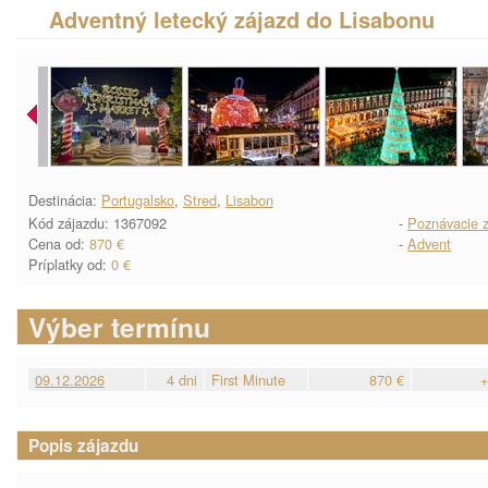
Adventný letecký zájazd do Lisabonu
Destinácia:
Portugalsko
,
Stred
,
Lisabon
Kód zájazdu: 1367092
-
Poznávacie z
Cena od:
870 €
-
Advent
Príplatky od:
0 €
Výber termínu
09.12.2026
4 dni
First Minute
870 €
+
Popis zájazdu