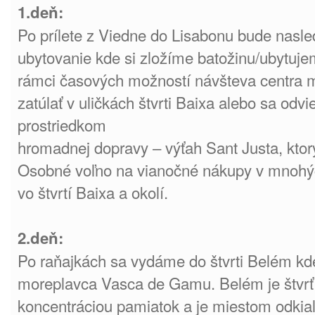
1.deň:
Po prílete z Viedne do Lisabonu bude nasle
ubytovanie kde si zložíme batožinu/ubytuje
rámci časových možností návšteva centra 
zatúlať v uličkách štvrti Baixa alebo sa od
prostriedkom
hromadnej dopravy – výťah Sant Justa, ktor
Osobné voľno na vianočné nákupy v mnohý
vo štvrtí Baixa a okolí.
2.deň:
Po raňajkách sa vydáme do štvrti Belém k
moreplavca Vasca de Gamu. Belém je štvrť
koncentráciou pamiatok a je miestom odkiaľ