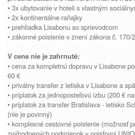
• 3x ubytovanie v hoteli s vlastným sociál
• 2x kontinentálne raňajky
• prehliadka Lisabonu so sprievodcom
• zákonné poistenie v znení zákona č. 170/2
V cene nie je zahrnuté:
• cena za kompletnú dopravu v Lisabone po
60 €
• privátny transfer z letiska v Lisabone a spä
• príplatok za jednoposteľovú izbu (200 € na
• príplatok za transfer Bratislava - letisko S
(nie je povinný)
• komplexné cestovné poistenie (možnosť po
zvýhodnených podmienok v poisťovni UNIQA