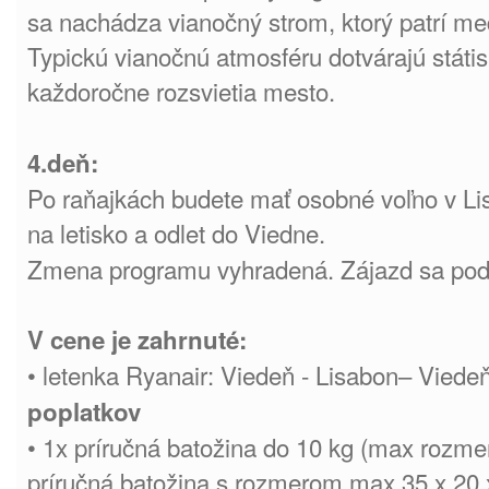
sa nachádza vianočný strom, ktorý patrí me
Typickú vianočnú atmosféru dotvárajú státis
každoročne rozsvietia mesto.
4.deň:
Po raňajkách budete mať osobné voľno v L
na letisko a odlet do Viedne.
Zmena programu vyhradená. Zájazd sa podr
V cene je zahrnuté:
• letenka Ryanair: Viedeň - Lisabon– Viede
poplatkov
• 1x príručná batožina do 10 kg (max rozme
príručná batožina s rozmerom max 35 x 20