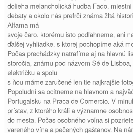
dolieha melancholická hudba Fado, miestni
debaty a okolo nás prefrčí známa žltá histori
Alfama má
svoje čaro, ktorému isto podľahneme, ani 
ďalšej vyhliadke, s ktorej pochopíme aká m
Počas prechádzky natrafíme aj na hlavnú li
storočia, známu pod názvom Sé de Lisboa,
električku a spolu
s ňou máme zaručené len tie najkrajšie fotog
Popoludní sa ocitneme na hlavnom a najvä
Portugalsku na Praca de Comercio. V minul
prístav, z ktorého králi a významne osobnost
do mesta. Počas osobného voľna si pozriete
vareného vína a pečených gaštanov. Na ná