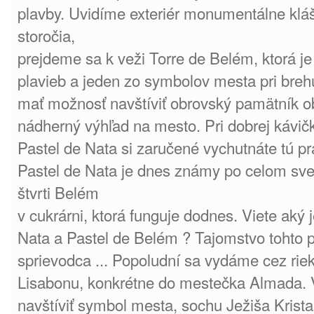
plavby. Uvidíme exteriér monumentálne kláš
storočia,
prejdeme sa k veži Torre de Belém, ktorá j
plavieb a jeden zo symbolov mesta pri brehu
mať možnosť navštíviť obrovský pamätník ob
nádherný výhľad na mesto. Pri dobrej kávič
Pastel de Nata si zaručené vychutnáte tú p
Pastel de Nata je dnes známy po celom sve
štvrti Belém
v cukrárni, ktorá funguje dodnes. Viete aký 
Nata a Pastel de Belém ? Tajomstvo tohto 
sprievodca ... Popoludní sa vydáme cez rie
Lisabonu, konkrétne do mestečka Almada.
navštíviť symbol mesta, sochu Ježiša Krista