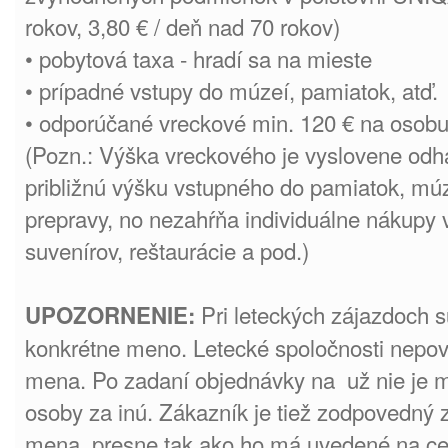
rokov, 3,80 € / deň nad 70 rokov)
• pobytová taxa - hradí sa na mieste
• prípadné vstupy do múzeí, pamiatok, atď.
• odporúčané vreckové min. 120 € na osob
(Pozn.: Výška vreckového je vyslovene odh
približnú výšku vstupného do pamiatok, múze
prepravy, no nezahŕňa individuálne nákupy
suvenírov, reštaurácie a pod.)
Pri leteckých zájazdoch 
UPOZORNENIE:
konkrétne meno. Letecké spoločnosti nepo
mena. Po zadaní objednávky na už nie je
osoby za inú. Zákazník je tiež zodpovedný
mena, presne tak ako ho má uvedené na c