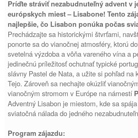
Príďte stráviť nezabudnuteľný advent v 
európskych miest – Lisabone! Tento záj
najlepšie, čo Lisabon ponúka počas sv
Prechádzajte sa historickými štvrťami, navš
ponorte sa do vianočnej atmosféry, ktorú do
svetelná výzdoba a vôňa vareného vína a p
jedinečnú príležitosť ochutnať typické portug
slávny Pastel de Nata, a užite si pohľad na 
Tejo. Zároveň sa nechajte okúzliť vianočný
vianočným stromom v Európe na námestí
P
Adventný Lisabon je miestom, kde sa spája h
sviatočná nálada do jedného nezabudnuteľn
Program zájazdu: