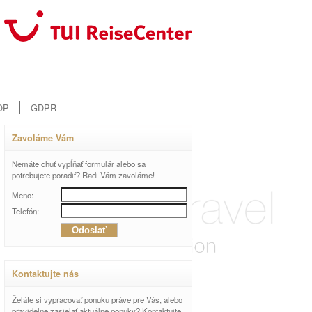
OP
GDPR
Zavoláme Vám
Nemáte chuť vypĺňať formulár alebo sa
potrebujete poradiť? Radi Vám zavoláme!
Meno:
Telefón:
Kontaktujte nás
Želáte si vypracovať ponuku práve pre Vás, alebo
pravidelne zasielať aktuálne ponuky? Kontaktujte