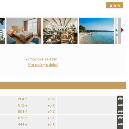
-
Pobytové zájazdy
-
Pre rodiny s deťmi
504 €
+0 €
672 €
+0 €
504 €
+0 €
672 €
+0 €
444 €
+0 €