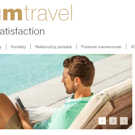
y
Kontakty
Reklamačný poriadok
Poistenie insolventnosti
V
1
2
3