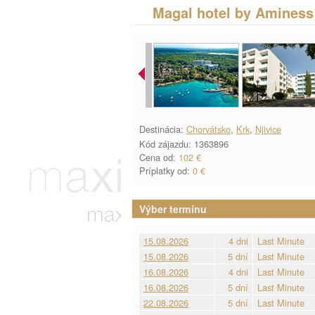
Magal hotel by Aminess
Destinácia:
Chorvátsko
,
Krk
,
Njivice
Kód zájazdu: 1363896
Cena od:
102 €
Príplatky od:
0 €
Výber termínu
15.08.2026
4 dni
Last Minute
15.08.2026
5 dní
Last Minute
16.08.2026
4 dni
Last Minute
16.08.2026
5 dní
Last Minute
22.08.2026
5 dní
Last Minute