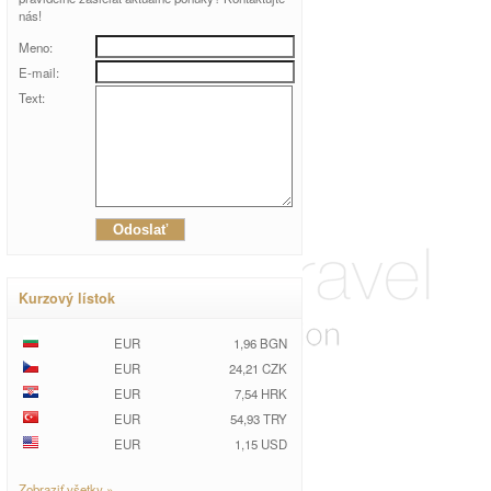
nás!
Meno:
E-mail:
Text:
Kurzový lístok
EUR
1,96 BGN
EUR
24,21 CZK
EUR
7,54 HRK
EUR
54,93 TRY
EUR
1,15 USD
Zobraziť všetky »