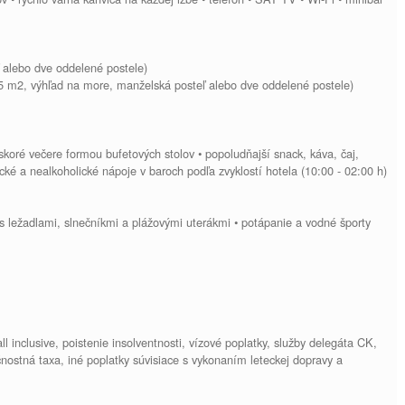
 alebo dve oddelené postele)
5 m2, výhľad na more, manželská posteľ alebo dve oddelené postele)
skoré večere formou bufetových stolov • popoludňajší snack, káva, čaj,
cké a nealkoholické nápoje v baroch podľa zvyklostí hotela (10:00 - 02:00 h)
s ležadlami, slnečníkmi a plážovými uterákmi • potápanie a vodné športy
ll inclusive, poistenie insolventnosti, vízové poplatky, služby delegáta CK,
čnostná taxa, iné poplatky súvisiace s vykonaním leteckej dopravy a