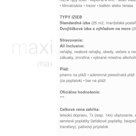
• klimatizácia • trezor • balkón alebo terasa
TYPY IZIEB
(25 m2, manželská posteľ
Štandardná izba
(2
Dvojlôžková izba s výhľadom na more
Stravovanie:
All Inclusive:
raňajky, neskoré raňajky, obedy, večere a ne
zákusky, zmrzlina • vybrané miestne alkoholi
Pláž:
priamo na pláži • súkromná piesočnatá pláž 
(za poplatok) • bar na pláži
Oficiálne hodnotenie:
***
Celková cena zahŕňa:
leteckú dopravu, 7x (resp. 14x) ubytovanie, a
servisné poplatky (letiskové poplatky, bezpe
transfery), palivový príplatok