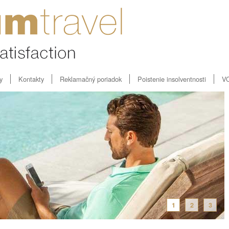
y
Kontakty
Reklamačný poriadok
Poistenie insolventnosti
V
1
2
3