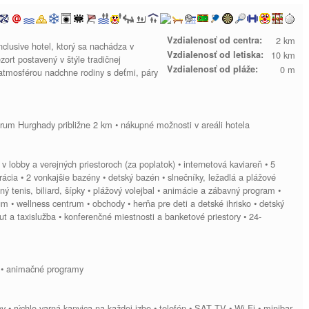
Vzdialenosť od centra:
2 km
inclusive hotel, ktorý sa nachádza v
Vzdialenosť od letiska:
10 km
zort postavený v štýle tradičnej
Vzdialenosť od pláže:
0 m
u atmosférou nadchne rodiny s deťmi, páry
ntrum Hurghady približne 2 km • nákupné možnosti v areáli hotela
v lobby a verejných priestoroch (za poplatok) • internetová kaviareň • 5
urácia • 2 vonkajšie bazény • detský bazén • slnečníky, ležadlá a plážové
lný tenis, biliard, šípky • plážový volejbal • animácie a zábavný program •
m • wellness centrum • obchody • herňa pre deti a detské ihrisko • detský
ut a taxislužba • konferenčné miestnosti a banketové priestory • 24-
u • animačné programy
ov • rýchlo varná kanvica na každej izbe • telefón • SAT TV • Wi-Fi • minibar