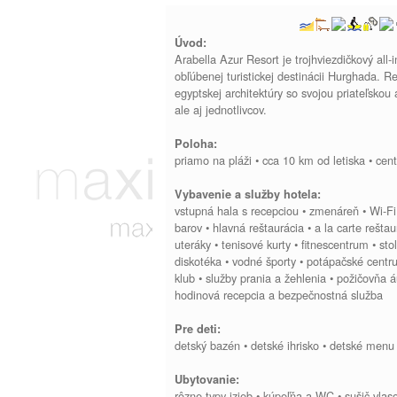
Úvod:
Arabella Azur Resort je trojhviezdičkový all-
obľúbenej turistickej destinácii Hurghada. Re
egyptskej architektúry so svojou priateľsko
ale aj jednotlivcov.
Poloha:
priamo na pláži • cca 10 km od letiska • ce
Vybavenie a služby hotela:
vstupná hala s recepciou • zmenáreň • Wi-Fi 
barov • hlavná reštaurácia • a la carte rešta
uteráky • tenisové kurty • fitnescentrum • sto
diskotéka • vodné športy • potápačské centru
klub • služby prania a žehlenia • požičovňa á
hodinová recepcia a bezpečnostná služba
Pre deti:
detský bazén • detské ihrisko • detské men
Ubytovanie:
rôzne typy izieb • kúpeľňa a WC • sušič vlas