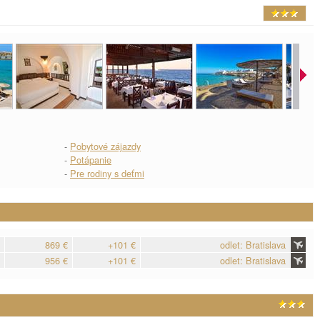
-
Pobytové zájazdy
-
Potápanie
-
Pre rodiny s deťmi
869 €
+101 €
odlet: Bratislava
956 €
+101 €
odlet: Bratislava