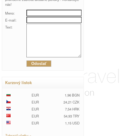
nás!
Meno:
E-mail:
Text:
Kurzový lístok
EUR
1,96 BGN
EUR
24,21 CZK
EUR
7,54 HRK
EUR
54,93 TRY
EUR
1,15 USD
Zobraziť všetky »