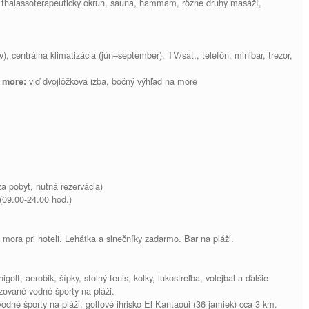
 thalassoterapeutický okruh, sauna, hammam, rôzne druhy masáží,
, centrálna klimatizácia (jún–september), TV/sat., telefón, minibar, trezor,
viď dvojlôžková izba, bočný výhľad na more
 more:
za pobyt, nutná rezervácia)
(09.00-24.00 hod.)
mora pri hoteli. Lehátka a slnečníky zadarmo. Bar na pláži.
golf, aerobik, šípky, stolný tenis, kolky, lukostreľba, volejbal a ďalšie
izované vodné športy na pláži.
vodné športy na pláži, golfové ihrisko El Kantaoui (36 jamiek) cca 3 km.