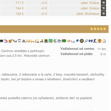
777 €
+0 €
odlet: Košice
744 €
+0 €
odlet: Košice
729 €
+0 €
odlet: Bratislava
Vzdialenosť od centra:
11 km
ui. Centrum strediska s jachtovým
Vzdialenosť od pláže:
0 m
mi cca 2,5 km. Historické centrum
reštaurácia, 2 reštaurácie a la carte, 2 bary, maurská kaviareň, obchodíky
 bazén, bar pri bazéne a terasa s lehátkami, slnečníkmi a osuškami
etská postieľka zdarma (na vyžiadanie), stráženie detí za poplatok