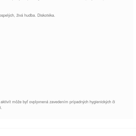
spelých, živá hudba. Diskotéka.
 aktivít môže byť ovplyvnená zavedením prípadných hygienických či
i.