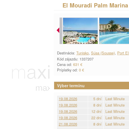
El Mouradi Palm Marina
Destinácia:
Tunisko
,
Súsa (Sousse)
,
Port E
Kód zájazdu: 1337207
Cena od:
631 €
Príplatky od:
0 €
Výber termínu
19.08.2026
5 dní
Last Minute
19.08.2026
8 dní
Last Minute
19.08.2026
12 dní
Last Minute
19.08.2026
22 dní
Last Minute
21.08.2026
8 dní
Last Minute