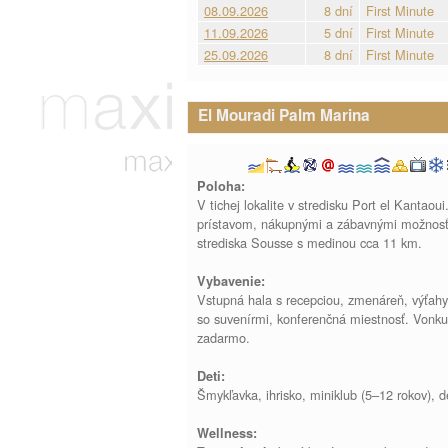
08.09.2026
8 dní
First Minute
11.09.2026
5 dní
First Minute
25.09.2026
8 dní
First Minute
El Mouradi Palm Marina
Poloha:
V tichej lokalite v stredisku Port el Kantao
prístavom, nákupnými a zábavnými možnosťa
strediska Sousse s medinou cca 11 km.
Vybavenie:
Vstupná hala s recepciou, zmenáreň, výťahy, 
so suvenírmi, konferenčná miestnosť. Vonku
zadarmo.
Deti:
Šmykľavka, ihrisko, miniklub (5–12 rokov), d
Wellness: