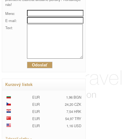
nás!
Meno:
E-mail:
Text:
Kurzový lístok
EUR
1,96 BGN
EUR
24,20 CZK
EUR
7,54 HRK
EUR
54,97 TRY
EUR
1,16 USD
Zobraziť všetky »