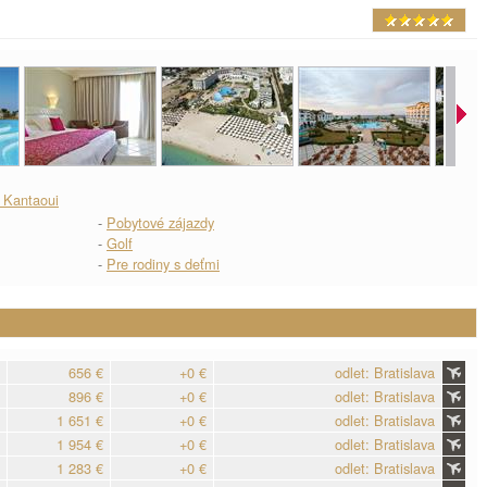
l Kantaoui
-
Pobytové zájazdy
-
Golf
-
Pre rodiny s deťmi
656 €
+0 €
odlet: Bratislava
896 €
+0 €
odlet: Bratislava
1 651 €
+0 €
odlet: Bratislava
1 954 €
+0 €
odlet: Bratislava
1 283 €
+0 €
odlet: Bratislava