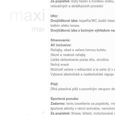
krytý bazén s morskou vodou,
Za poplatok:
relaxačných a skrášľujúcich procedúr
Izby:
kúpeľňa/WC (sušič vlasov)
Dvojlôžková izba:
balkón alebo terasa.
Dvojlôžková izba z bočným výhľadom na
Stravovanie:
All inclusive:
Raňajky, obed a večera formou bufetu
Skoré a neskoré raňajky
Ľahké občerstvenie počas dňa, zmrzlina
Nočný snack
Možnosť večere v reštaurácii a la carte (2 x 
Vybrané alkoholické a nealkoholické nápoje 
Pláž:
Dlhá piesočná pláž s pozvoľným vstupom do 
Športová ponuka:
tenis (osvetlenie za poplatok), mini
Zadarmo:
športové aktivity v rámci animácie, nemotor
fitness, biliard, motorizované 
Za poplatok: