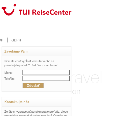
OP
GDPR
Zavoláme Vám
Nemáte chuť vypĺňať formulár alebo sa
potrebujete poradiť? Radi Vám zavoláme!
Meno:
Telefón:
Kontaktujte nás
Želáte si vypracovať ponuku práve pre Vás, alebo
pravidelne zasielať aktuálne ponuky? Kontaktujte