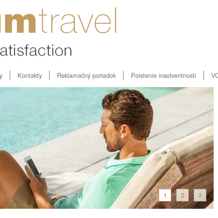
y
Kontakty
Reklamačný poriadok
Poistenie insolventnosti
V
1
2
3