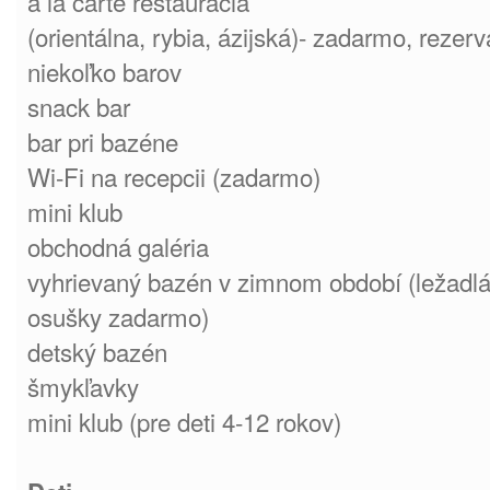
a la carte reštaurácia
(orientálna, rybia, ázijská)- zadarmo, rezer
niekoľko barov
snack bar
bar pri bazéne
Wi-Fi na recepcii (zadarmo)
mini klub
obchodná galéria
vyhrievaný bazén v zimnom období (ležadlá
osušky zadarmo)
detský bazén
šmykľavky
mini klub (pre deti 4-12 rokov)