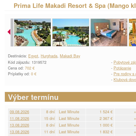
Prima Life Makadi Resort & Spa (Mango k
Destinácia:
Egypt
,
Hurghada
,
Makadi Bay
Kód zájazdu: 1319572
-
Pobytové zá
Cena od:
702 €
-
Potápanie
Príplatky od:
0 €
-
Pre rodiny s
-
Klubová dov
Výber termínu
09.08.2026
8 dní
Last Minute
1 524 €
+
11.08.2026
15 dní
Last Minute
2 367 €
+
13.08.2026
8 dní
Last Minute
1 000 €
+
13.08.2026
11 dní
Last Minute
1 832 €
+