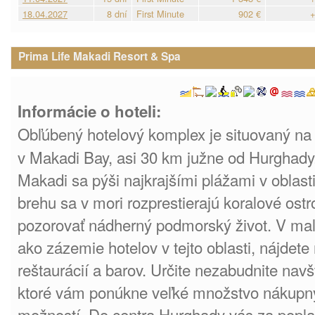
18.04.2027
8 dní
First Minute
902 €
+
Prima Life Makadi Resort & Spa
Informácie o hoteli:
Obľúbený hotelový komplex je situovaný na 
v Makadi Bay, asi 30 km južne od Hurghady.
Makadi sa pýši najkrajšími plážami v oblas
brehu sa v mori rozprestierajú koralové ost
pozorovať nádherný podmorský život. V malo
ako zázemie hotelov v tejto oblasti, nájdet
reštaurácií a barov. Určite nezabudnite nav
ktoré vám ponúkne veľké množstvo nákupn
možností. Do centra Hurghady vás za popla