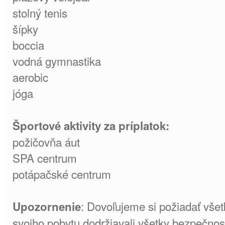
stolný tenis
šípky
boccia
vodná gymnastika
aerobic
jóga
Športové aktivity za príplatok:
požičovňa áut
SPA centrum
potápačské centrum
: Dovoľujeme si požiadať všet
Upozornenie
svojho pobytu dodržiavali všetky bezpečnos