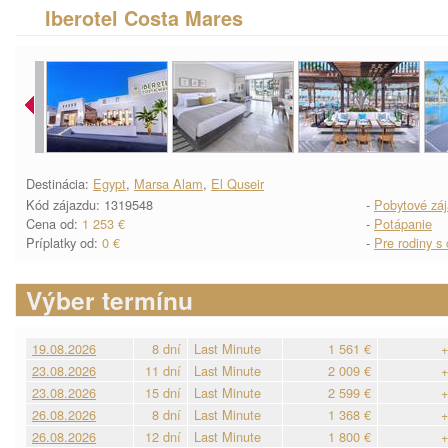
Iberotel Costa Mares
Destinácia:
Egypt
,
Marsa Alam
,
El Quseir
Kód zájazdu: 1319548
-
Pobytové zá
Cena od:
1 253 €
-
Potápanie
Príplatky od:
0 €
-
Pre rodiny s
Výber termínu
19.08.2026
8 dní
Last Minute
1 561 €
+
23.08.2026
11 dní
Last Minute
2 009 €
+
23.08.2026
15 dní
Last Minute
2 599 €
+
26.08.2026
8 dní
Last Minute
1 368 €
+
26.08.2026
12 dní
Last Minute
1 800 €
+