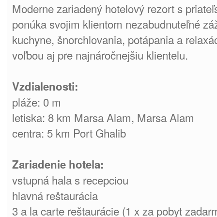
Moderne zariadený hotelový rezort s priate
ponúka svojim klientom nezabudnuteľné záž
kuchyne, šnorchlovania, potápania a relaxác
voľbou aj pre najnáročnejšiu klientelu.
Vzdialenosti:
pláže: 0 m
letiska: 8 km Marsa Alam, Marsa Alam
centra: 5 km Port Ghalib
Zariadenie hotela:
vstupná hala s recepciou
hlavná reštaurácia
3 a la carte reštaurácie (1 x za pobyt zada