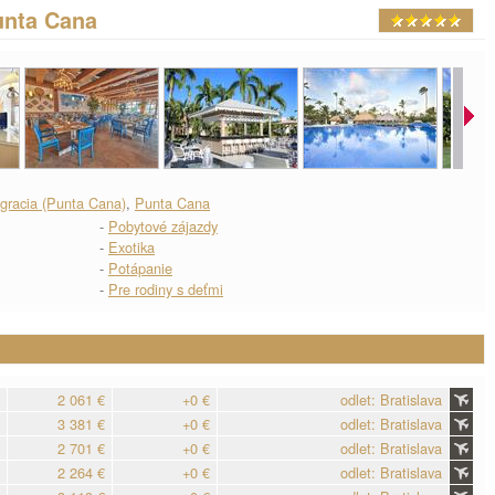
unta Cana
agracia (Punta Cana)
,
Punta Cana
-
Pobytové zájazdy
-
Exotika
-
Potápanie
-
Pre rodiny s deťmi
2 061 €
+0 €
odlet: Bratislava
3 381 €
+0 €
odlet: Bratislava
2 701 €
+0 €
odlet: Bratislava
2 264 €
+0 €
odlet: Bratislava