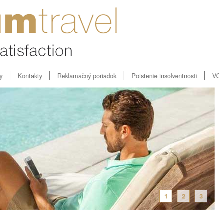
y
Kontakty
Reklamačný poriadok
Poistenie insolventnosti
V
1
2
3