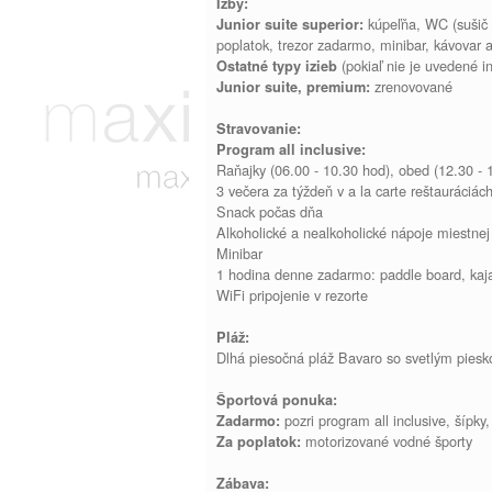
Izby:
kúpeľňa, WC (sušič vl
Junior suite superior:
poplatok, trezor zadarmo, minibar, kávovar 
(pokiaľ nie je uvedené i
Ostatné typy izieb
zrenovované
Junior suite, premium:
Stravovanie:
Program all inclusive:
Raňajky (06.00 - 10.30 hod), obed (12.30 - 
3 večera za týždeň v a la carte reštauráciác
Snack počas dňa
Alkoholické a nealkoholické nápoje miestnej
Minibar
1 hodina denne zadarmo: paddle board, kaja
WiFi pripojenie v rezorte
Pláž:
Dlhá piesočná pláž Bavaro so svetlým piesko
Športová ponuka:
pozri program all inclusive, šípky, 
Zadarmo:
motorizované vodné športy
Za poplatok:
Zábava: