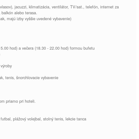
asov), jacuzzi, klimatizácia, ventilátor, TV/sat., telefón, internet za
a balkón alebo terasa.
nak, majú izby vyššie uvedené vybavenie)
15.00 hod) a večera (18.30 - 22.00 hod) formou bufetu
h
 výroby
k, tenis, šnorchlovacie vybavenie
m priamo pri hoteli.
futbal, plážový volejbal, stolný tenis, lekcie tanca