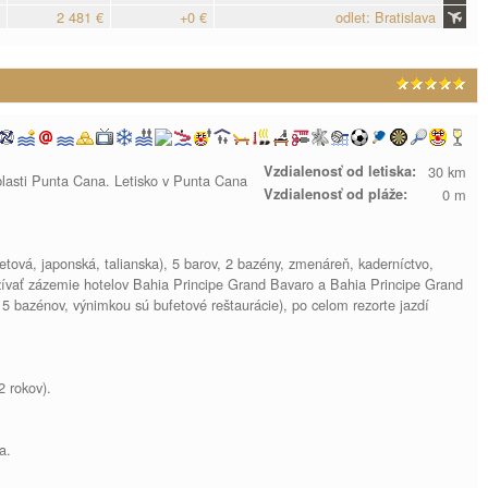
2 481 €
+0 €
odlet: Bratislava
Vzdialenosť od letiska:
30 km
lasti Punta Cana. Letisko v Punta Cana
Vzdialenosť od pláže:
0 m
etová, japonská, talianska), 5 barov, 2 bazény, zmenáreň, kaderníctvo,
žívať zázemie hotelov Bahia Principe Grand Bavaro a Bahia Principe Grand
 5 bazénov, výnimkou sú bufetové reštaurácie), po celom rezorte jazdí
2 rokov).
a.