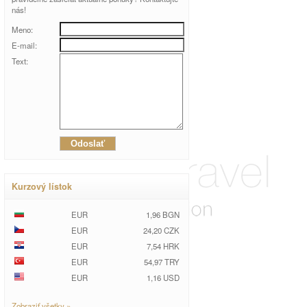
nás!
Meno:
E-mail:
Text:
Kurzový lístok
EUR
1,96 BGN
EUR
24,20 CZK
EUR
7,54 HRK
EUR
54,97 TRY
EUR
1,16 USD
Zobraziť všetky »