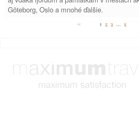
Göteborg, Oslo a mnohé ďalšie.
1
2
3
...
5