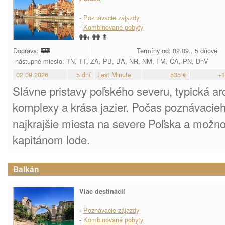
-
Poznávacie zájazdy
-
Kombinované pobyty
Doprava:
Termíny od: 02.09., 5 dňové
nástupné miesto: TN, TT, ZA, PB, BA, NR, NM, FM, CA, PN, DnV
02.09.2026
5 dní
Last Minute
535 €
+1
Slávne pristavy poľského severu, typická ar
komplexy a krása jazier. Počas poznávacieh
najkrajšie miesta na severe Poľska a možno 
kapitánom lode.
Balkán
Viac destinácií
-
Poznávacie zájazdy
-
Kombinované pobyty