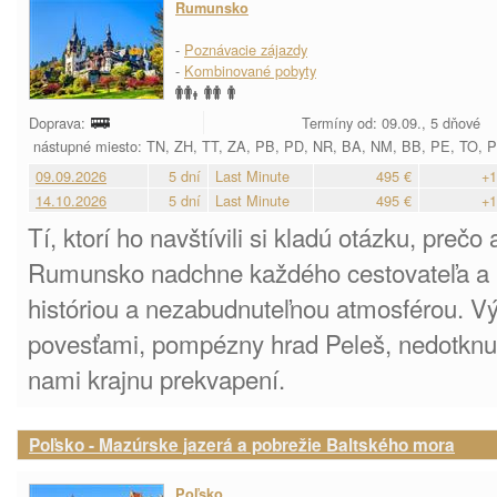
Rumunsko
-
Poznávacie zájazdy
-
Kombinované pobyty
Doprava:
Termíny od: 09.09., 5 dňové
nástupné miesto: TN, ZH, TT, ZA, PB, PD, NR, BA, NM, BB, PE, TO, 
09.09.2026
5 dní
Last Minute
495 €
+1
14.10.2026
5 dní
Last Minute
495 €
+1
Tí, ktorí ho navštívili si kladú otázku, prečo
Rumunsko nadchne každého cestovateľa a 
históriou a nezabudnuteľnou atmosférou. 
povesťami, pompézny hrad Peleš, nedotknut
nami krajnu prekvapení.
Poľsko - Mazúrske jazerá a pobrežie Baltského mora
Poľsko