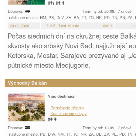
Doprava:
Termíny od: 20.09., 7 dňové
nástupné miesto: NM, PB, DnV, ZH, BA, TT, TO, NR, PD, TN, PN, ZA,
20.09.2026
7 dní
Last Minute
630 €
+1
Počas siedmich dní na okružnej ceste Ba
skvosty ako srbský Novi Sad, najjužnejší e
Kotorska, Mostar, Sarajevo prezývané aj „J
pútnické miesto Medjugorie.
Východný Balkán
Viac destinácií
-
Poznávacie zájazdy
-
Kombinované pobyty
Doprava:
Termíny od: 13.09., 7 dňové
nástupné miesto: PB, DnV, NM, TT, TO, NR, ZA, BB, ZV, PE, PD, TN,