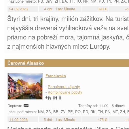
nástupné miesto: PB, DnV, ZH, BA, TT, TO, NR, NM, PD, TN, PN, ZA,
24.09.2026
4 dni
Last Minute
390 €
+1
Štyri dni, tri krajiny, milión zážitkov. Na tur
najvyššia drevená vyhliadková veža na sve
priamo na pobreží mora, tajomná jaskyňa, č
z najmenších hlavných miest Európy.
Čarovné Alsasko
Francúzsko
-
Poznávacie zájazdy
-
Kombinované pobyty
Doprava:
Termíny od: 11.09., 5 dňové
nástupné miesto: NM, ZA, BB, ZV, PE, PO, PD, RK, TN, PN, MT, ZH, 
11.09.2026
5 dní
Last Minute
475 €
+1
Malebné stredoveké mestečká Dijon a Colma