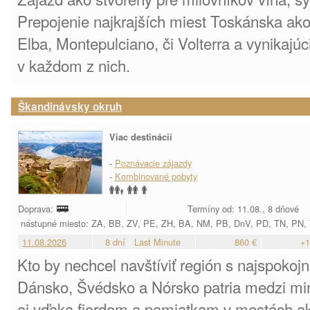
Prepojenie najkrajších miest Toskánska ako 
Elba, Montepulciano, či Volterra a vynikaj
v každom z nich.
Škandinávsky okruh
Viac destinácií
-
Poznávacie zájazdy
-
Kombinované pobyty
Doprava:
Termíny od: 11.08., 8 dňové
nástupné miesto: ZA, BB, ZV, PE, ZH, BA, NM, PB, DnV, PD, TN, PN,
11.08.2026
8 dní
Last Minute
860 €
+1
Kto by nechcel navštíviť región s najspokoj
Dánsko, Švédsko a Nórsko patria medzi mi
aj vďaka fjordom a pamiatkam v mestách a