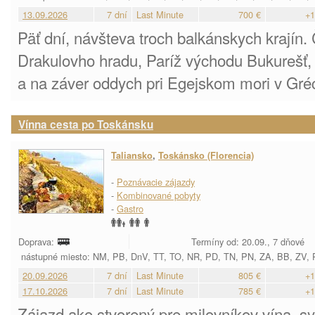
13.09.2026
7 dní
Last Minute
700 €
+1
Päť dní, návšteva troch balkánskych krajín. 
Drakulovho hradu, Paríž východu Bukurešť, 
a na záver oddych pri Egejskom mori v Gré
Vínna cesta po Toskánsku
Taliansko
,
Toskánsko (Florencia)
-
Poznávacie zájazdy
-
Kombinované pobyty
-
Gastro
Doprava:
Termíny od: 20.09., 7 dňové
nástupné miesto: NM, PB, DnV, TT, TO, NR, PD, TN, PN, ZA, BB, ZV,
20.09.2026
7 dní
Last Minute
805 €
+1
17.10.2026
7 dní
Last Minute
785 €
+1
Zájazd ako stvorený pre milovníkov vína, sy