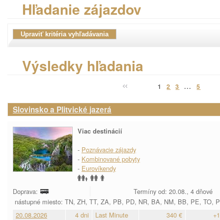
Hľadanie zájazdov
Výsledky hľadania
1
2
3
...
5
Slovinsko a Plitvické jazerá
Viac destinácií
-
Poznávacie zájazdy
-
Kombinované pobyty
-
Eurovíkendy
Doprava:
Termíny od: 20.08., 4 dňové
nástupné miesto: TN, ZH, TT, ZA, PB, PD, NR, BA, NM, BB, PE, TO, 
20.08.2026
4 dni
Last Minute
340 €
+1