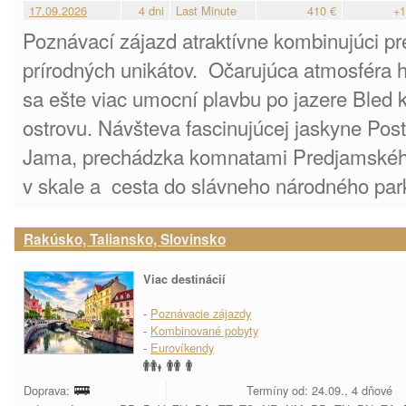
17.09.2026
4 dni
Last Minute
410 €
+1
Poznávací zájazd atraktívne kombinujúci pr
prírodných unikátov. Očarujúca atmosféra 
sa ešte viac umocní plavbu po jazere Bled
ostrovu. Návšteva fascinujúcej jaskyne Pos
Jama, prechádzka komnatami Predjamskéh
v skale a cesta do slávneho národného park
Rakúsko, Taliansko, Slovinsko
Viac destinácií
-
Poznávacie zájazdy
-
Kombinované pobyty
-
Eurovíkendy
Doprava:
Termíny od: 24.09., 4 dňové