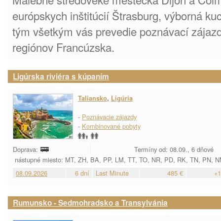
európskych inštitúcií Štrasburg, výborná kuc
tým všetkým vás prevedie poznávací zájazd
regiónov Francúzska.
Ligúrska riviéra s kúpaním
Taliansko
,
Ligúria
-
Poznávacie zájazdy
-
Kombinované pobyty
Doprava:
Termíny od: 08.09., 6 dňové
nástupné miesto: MT, ZH, BA, PP, LM, TT, TO, NR, PD, RK, TN, PN, 
08.09.2026
6 dní
Last Minute
485 €
+1
Rumunsko - Sedmohradsko a Transylvánia