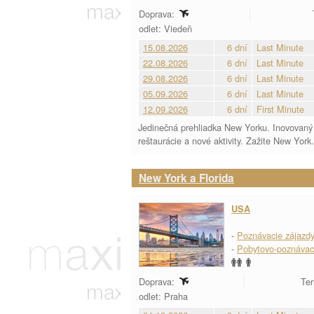
Doprava:
odlet: Viedeň
15.08.2026
6 dní
Last Minute
22.08.2026
6 dní
Last Minute
29.08.2026
6 dní
Last Minute
05.09.2026
6 dní
Last Minute
12.09.2026
6 dní
First Minute
Jedinečná prehliadka New Yorku. Inovovaný 
reštaurácie a nové aktivity. Zažite New York.
New York a Florida
USA
-
Poznávacie zájazd
-
Pobytovo-poznávac
Doprava:
Ter
odlet: Praha