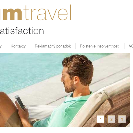
y
Kontakty
Reklamačný poriadok
Poistenie insolventnosti
V
1
2
3