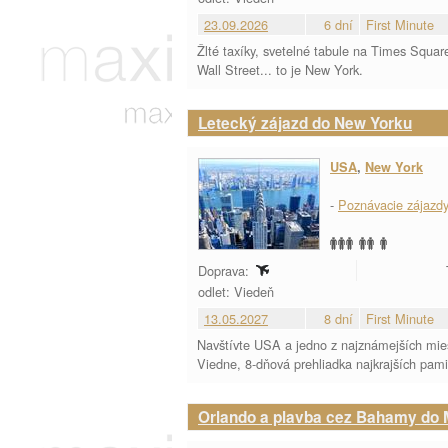
23.09.2026
6 dní
First Minute
Žlté taxíky, svetelné tabule na Times Squa
Wall Street... to je New York.
Letecký zájazd do New Yorku
USA
,
New York
-
Poznávacie zájazd
Doprava:
odlet: Viedeň
13.05.2027
8 dní
First Minute
Navštívte USA a jedno z najznámejších mies
Viedne, 8-dňová prehliadka najkrajších pami
Orlando a plavba cez Bahamy do 