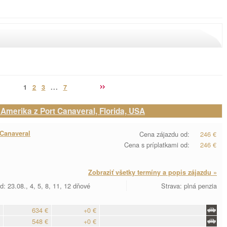
1
2
3
...
7
Amerika z Port Canaveral, Florida, USA
 Canaveral
Cena zájazdu od:
246 €
Cena s príplatkami od:
246 €
Zobraziť všetky termíny a popis zájazdu »
d: 23.08., 4, 5, 8, 11, 12 dňové
Strava: plná penzia
634 €
+0 €
548 €
+0 €