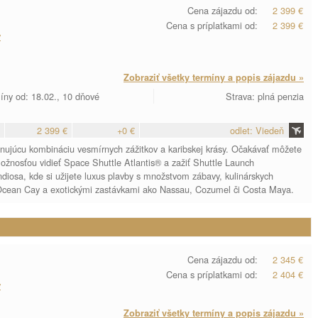
Cena zájazdu od:
2 399 €
Cena s príplatkami od:
2 399 €
y
Zobraziť všetky termíny a popis zájazdu »
íny od: 18.02., 10 dňové
Strava: plná penzia
2 399 €
+0 €
odlet: Viedeň
inujúcu kombináciu vesmírnych zážitkov a karibskej krásy. Očakávať môžete
nosťou vidieť Space Shuttle Atlantis® a zažiť Shuttle Launch
osa, kde si užijete luxus plavby s množstvom zábavy, kulinárskych
Ocean Cay a exotickými zastávkami ako Nassau, Cozumel či Costa Maya.
Cena zájazdu od:
2 345 €
Cena s príplatkami od:
2 404 €
y
Zobraziť všetky termíny a popis zájazdu »