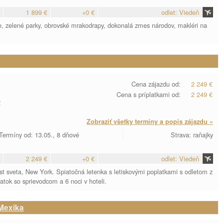
1 899 €
+0 €
odlet: Viedeň
re, zelené parky, obrovské mrakodrapy, dokonalá zmes národov, makléri na
Cena zájazdu od:
2 249 €
Cena s príplatkami od:
2 249 €
y
Zobraziť všetky termíny a popis zájazdu »
Termíny od: 13.05., 8 dňové
Strava: raňajky
2 249 €
+0 €
odlet: Viedeň
t sveta, New York. Spiatočná letenka s letiskovými poplatkami s odletom z
atok so sprievodcom a 6 noci v hoteli.
Mexika