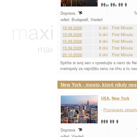
Doprava:
T
odlet: Budapešť, Viedeň
15.09.2026
6 dní
First Minute
15.09.2026
6 dní
First Minute
15.09.2026
8 dní
First Minute
15.09.2026
8 dní
First Minute
20.10.2026
6 dní
First Minute
Splňte si svoj sen v vycestujte s nami do 
metropoly za najnižšiu cenu na trhu a to na
New York - mesto, ktoré nikdy nes
USA
,
New York
-
Poznávacie zájazd
Doprava:
odlet: Viedeň