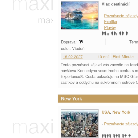
Viac destinácií
-
Poznávacie zájazd
-
Exotika
-
Plavby
Doprava:
Term
odlet: Viedeň
18.02.2027
10 dní
First Minute
Tento poznávací zájazd vás zavedie na fasc
návštevu Kennedyho vesmírneho centra s mož
Experience®. Cesta pokračuje na MSC Grandi
zážitkov a oddychu na súkromnom ostrove 
New York
USA
,
New York
-
Poznávacie zájazd