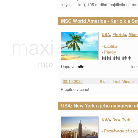
celých 111m!), 105 m dlhá (najdlhšia na mo
MSC World America - Karibik a St
USA
,
Florida
,
Miam
-
Exotika
-
Plavby
Doprava:
Term
03.10.2026
8 dní
First Minute
Prepitné v cene!
USA: New York a jeho najväčšie a
USA
,
New York
-
Poznávacie zájazd