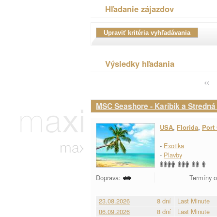
Hľadanie zájazdov
Výsledky hľadania
MSC Seashore - Karibik a Stredná 
USA
,
Florida
,
Port
-
Exotika
-
Plavby
Doprava:
Termíny o
23.08.2026
8 dní
Last Minute
06.09.2026
8 dní
Last Minute