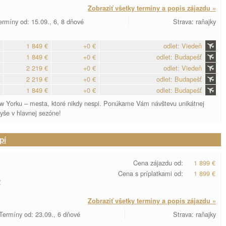
Zobraziť všetky termíny a popis zájazdu »
ermíny od: 15.09., 6, 8 dňové
Strava: raňajky
1 849 €
+0 €
odlet: Viedeň
1 849 €
+0 €
odlet: Budapešť
2 219 €
+0 €
odlet: Viedeň
2 219 €
+0 €
odlet: Budapešť
1 849 €
+0 €
odlet: Budapešť
New Yorku – mesta, ktoré nikdy nespi. Ponúkame Vám návštevu unikátnej
vyše v hlavnej sezóne!
pí
Cena zájazdu od:
1 899 €
Cena s príplatkami od:
1 899 €
y
Zobraziť všetky termíny a popis zájazdu »
Termíny od: 23.09., 6 dňové
Strava: raňajky