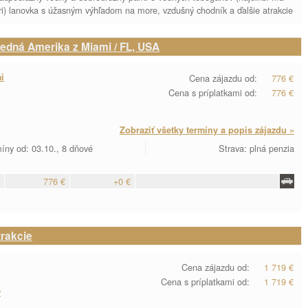
ri) lanovka s úžasným výhľadom na more, vzdušný chodník a ďalšie atrakcie
redná Amerika z Miami / FL, USA
i
Cena zájazdu od:
776 €
Cena s príplatkami od:
776 €
Zobraziť všetky termíny a popis zájazdu »
íny od: 03.10., 8 dňové
Strava: plná penzia
776 €
+0 €
trakcie
Cena zájazdu od:
1 719 €
Cena s príplatkami od:
1 719 €
y