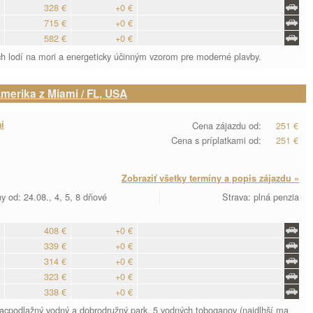
328 €
+0 €
715 €
+0 €
582 €
+0 €
h lodí na mori a energeticky účinným vzorom pre moderné plavby.
Amerika z Miami / FL, USA
i
Cena zájazdu od:
251 €
Cena s príplatkami od:
251 €
Zobraziť všetky termíny a popis zájazdu »
y od: 24.08., 4, 5, 8 dňové
Strava: plná penzia
408 €
+0 €
339 €
+0 €
314 €
+0 €
323 €
+0 €
338 €
+0 €
iacpodlažný vodný a dobrodružný park. 5 vodných toboganov (najdlhší ma