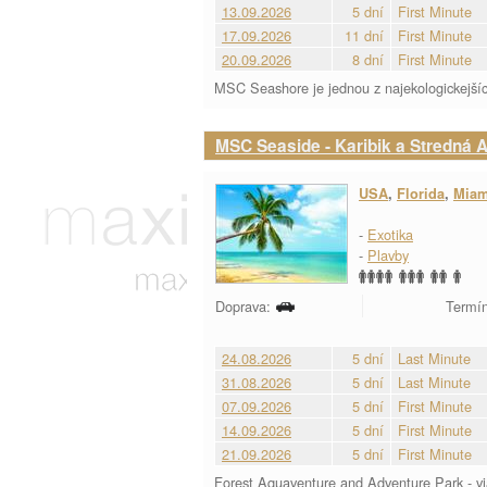
13.09.2026
5 dní
First Minute
17.09.2026
11 dní
First Minute
20.09.2026
8 dní
First Minute
MSC Seashore je jednou z najekologickejšíc
MSC Seaside - Karibik a Stredná 
USA
,
Florida
,
Miam
-
Exotika
-
Plavby
Doprava:
Termín
24.08.2026
5 dní
Last Minute
31.08.2026
5 dní
Last Minute
07.09.2026
5 dní
First Minute
14.09.2026
5 dní
First Minute
21.09.2026
5 dní
First Minute
Forest Aquaventure and Adventure Park - v