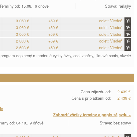
Termíny od: 15.08., 6 dňové
Strava: raňajky
3 060 €
+59 €
odlet: Viedeň
3 060 €
+59 €
odlet: Viedeň
3 060 €
+59 €
odlet: Viedeň
2 803 €
+59 €
odlet: Viedeň
2 603 €
+59 €
odlet: Viedeň
program doplnený o moderné vychytávky, cool značky, filmové spoty, skvelé
Cena zájazdu od:
2 439 €
Cena s príplatkami od:
2 439 €
y
ie
Zobraziť všetky termíny a popis zájazdu »
míny od: 04.10., 9 dňové
Strava: bez stravy