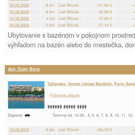
22.08.2026
8 dní
Last Minute
127,86 €
+
29.08.2026
8 dní
Last Minute
69,86 €
+
05.09.2026
4 dni
Last Minute
27,86 €
+
05.09.2026
5 dní
Last Minute
37,14 €
+
Ubytovanie s bazénom v pokojnom prostred
výhľadom na bazén alebo do mestečka, domá
Apt. Dům Bora
Taliansko
,
Veneto (oblasť Benátok)
,
Porto Sant
-
Pobytové zájazdy
Doprava:
Termíny od: 15.08., 4, 5, 6, 7, 8, 9, 10, 11, 12,
15.08.2026
8 dní
Last Minute
180,33 €
+