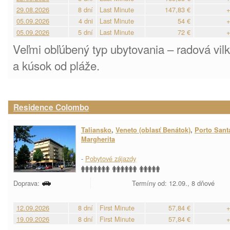
29.08.2026
8 dní
Last Minute
147,83 €
+
05.09.2026
4 dni
Last Minute
54 €
+
05.09.2026
5 dní
Last Minute
72 €
+
Veľmi obľúbený typ ubytovania – radová vilka
a kúsok od pláže.
Residence Colombo
Taliansko
,
Veneto (oblasť Benátok)
,
Porto Sant
Margherita
-
Pobytové zájazdy
Doprava:
Termíny od: 12.09., 8 dňové
12.09.2026
8 dní
First Minute
57,84 €
+
19.09.2026
8 dní
First Minute
57,84 €
+