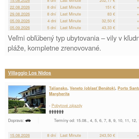
15.08.2026
8 dní
Last Minute
202,17 €
+
22.08.2026
8 dní
Last Minute
151 €
+
29.08.2026
8 dní
Last Minute
83 €
+
05.09.2026
4 dni
Last Minute
32,50 €
+
05.09.2026
5 dní
Last Minute
43,33 €
+
Veľmi obľúbený typ ubytovania – vily v kľudne
pláže, kompletne zrenovované.
Villaggio Los Nidos
Taliansko
,
Veneto (oblasť Benátok)
,
Porto Sant
Margherita
-
Pobytové zájazdy
Doprava:
Termíny od: 15.08., 4, 5, 6, 7, 8, 9, 10, 11, 12,
15.08.2026
8 dní
Last Minute
243,50 €
+