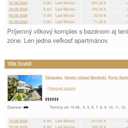
22.08.2026
8 dní
Last Minute
201,33 €
+
29.08.2026
8 dní
Last Minute
159,33 €
+
05.09.2026
4 dni
Last Minute
53,50 €
+
05.09.2026
5 dní
Last Minute
71,33 €
+
Príjemný vilkový komplex s bazénom aj ten
zóne. Len jedna veľkosť apartmánov.
Villa Vivaldi
Taliansko
,
Veneto (oblasť Benátok)
,
Porto Sant
-
Pobytové zájazdy
Doprava:
Termíny od: 15.08., 4, 5, 6, 7, 8, 9, 10, 11, 12,
15.08.2026
8 dní
Last Minute
211,67 €
+
22.08.2026
8 dní
Last Minute
169,33 €
+