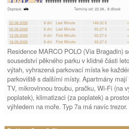
Doprava:
Termíny od: 22.08., 8 dňové
22.08.2026
8 dní
Last Minute
149,32 €
+
05.09.2026
8 dní
Last Minute
63,27 €
+
12.09.2026
8 dní
First Minute
63,27 €
+
19.09.2026
8 dní
First Minute
63,27 €
+
Residence MARCO POLO (Via Bragadin) se 
sousedství pěkného parku v klidné části le
výtah, vyhrazená parkovací místa ke každ
parkoviště s dalšími místy. Apartmány mají v
TV, mikrovlnnou troubu, pračku, Wi-Fi (na v
poplatek), klimatizaci (za poplatek) a prosto
výhledem na moře. Typ 7a má navíc trezor.