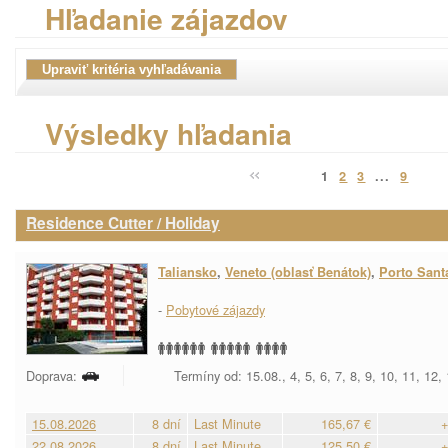
Hľadanie zájazdov
Výsledky hľadania
1
2
3
...
9
Residence Cutter / Holiday
Taliansko
,
Veneto (oblasť Benátok)
,
Porto Sant
-
Pobytové zájazdy
Doprava:
Termíny od: 15.08., 4, 5, 6, 7, 8, 9, 10, 11, 12,
15.08.2026
8 dní
Last Minute
165,67 €
+
22.08.2026
8 dní
Last Minute
125,50 €
+