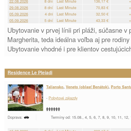
22.08.2026
8 dní
Last Minute
136,17 €
+
29.08.2026
8 dní
Last Minute
70,83 €
+
05.09.2026
4 dni
Last Minute
32,50 €
+
05.09.2026
5 dní
Last Minute
43,33 €
+
Ubytovanie v prvej línii pri pláži, súčasne v
Margherita, teda ideálna voľba aj pre rodin
Ubytovanie vhodné i pre klientov cestujúci
Residence Le Pleiadi
Taliansko
,
Veneto (oblasť Benátok)
,
Porto Sant
-
Pobytové zájazdy
Doprava:
Termíny od: 15.08., 4, 5, 6, 7, 8, 9, 10, 11, 12,