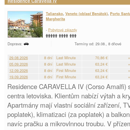
Residence Caravella IV
Taliansko
,
Veneto (oblasť Benátok)
,
Porto Sant
Margherita
-
Pobytové zájazdy
Doprava:
Termíny od: 29.08., 8 dňové
29.08.2026
8 dní
Last Minute
70,86 €
+
05.09.2026
8 dní
Last Minute
63,24 €
+
12.09.2026
8 dní
First Minute
63,24 €
+
19.09.2026
8 dní
First Minute
63,24 €
+
Residence CARAVELLA IV (Corso Amalfi) s
centra letoviska. Klientům nabízí výtah a kr
Apartmány mají vlastní sociální zařízení, T
poplatek), klimatizaci (za poplatek) a balk
navíc pračku a mikrovlnnou troubu. V příze