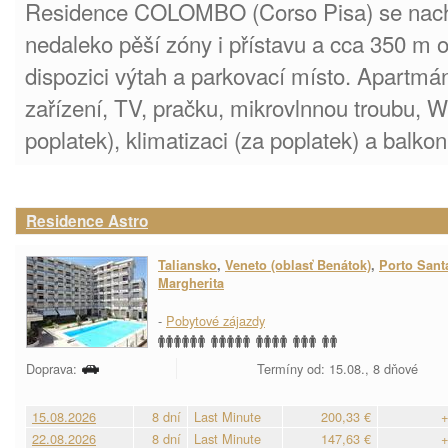
Residence COLOMBO (Corso Pisa) se nachá
nedaleko pěší zóny i přístavu a cca 350 m o
dispozici výtah a parkovací místo. Apartmán
zařízení, TV, pračku, mikrovlnnou troubu, W
poplatek), klimatizaci (za poplatek) a balkon
Residence Astro
Taliansko
,
Veneto (oblasť Benátok)
,
Porto Sant
Margherita
-
Pobytové zájazdy
Doprava:
Termíny od: 15.08., 8 dňové
15.08.2026
8 dní
Last Minute
200,33 €
+
22.08.2026
8 dní
Last Minute
147,63 €
+