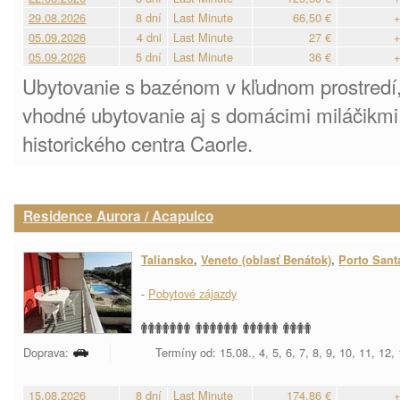
29.08.2026
8 dní
Last Minute
66,50 €
+
05.09.2026
4 dni
Last Minute
27 €
+
05.09.2026
5 dní
Last Minute
36 €
+
Ubytovanie s bazénom v kľudnom prostredí,
vhodné ubytovanie aj s domácimi miláčikmi.
historického centra Caorle.
Residence Aurora / Acapulco
Taliansko
,
Veneto (oblasť Benátok)
,
Porto Sant
-
Pobytové zájazdy
Doprava:
Termíny od: 15.08., 4, 5, 6, 7, 8, 9, 10, 11, 12,
15.08.2026
8 dní
Last Minute
174,86 €
+