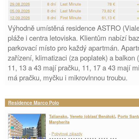
29.08.2026
8 dní
Last Minute
78 €
+
05.09.2026
8 dní
Last Minute
73,82 €
+
12.09.2026
8 dní
First Minute
61,13 €
+
Výhodně umístěná residence ASTRO (Viale 
pláže i centra letoviska. Klientům nabízí b
parkovací místo pro každý apartmán. Apartm
zařízení, klimatizaci (za poplatek) a balko
11, 13 a 43 mají pračku, 11, 17 a 43 mají m
má pračku, myčku i mikrovlnnou troubu.
Residence Marco Polo
Taliansko
,
Veneto (oblasť Benátok)
,
Porto Sant
Margherita
-
Pobytové zájazdy