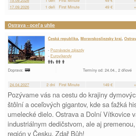
15.09.2026
1 deň
First Minute
49 €
+
17.09.2026
1 deň
First Minute
49 €
+
Ostrava - oceľ a uhlie
Česká republika
,
Moravskosliezsky kraj
,
Ostra
-
Poznávacie zájazdy
-
Eurovíkendy
Doprava:
Termíny od: 24.04., 2 dňové
24.04.2027
2 dni
First Minute
149 €
+
Pozývame vás na cestu do krajiny dymový
štôlní a oceľových gigantov, kde sa ťažká h
umelecké dielo. Ostrava a Dolní Vítkovice v
industriálnym dedičstvom, ale aj premenou, 
región v Česku. Zdař Bůh!