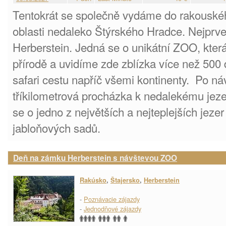
Tentokrát se společně vydáme do rakouské
oblasti nedaleko Štýrského Hradce. Nejprv
Herberstein. Jedná se o unikátní ZOO, kter
přírodě a uvidíme zde zblízka více než 500 
safari cestu napříč všemi kontinenty. Po 
tříkilometrová procházka k nedalekému jez
se o jedno z největších a nejteplejších jez
jabloňových sadů.
Deň na zámku Herberstein s návštevou ZOO
Rakúsko
,
Štajersko
,
Herberstein
-
Poznávacie zájazdy
-
Jednodňové zájazdy