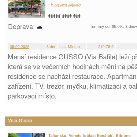
-
Pobytové zájazdy
Doprava:
Termíny od: 05.09., 8 dňo
05.09.2026
8 dní
Last Minute
210,76 €
+
Menší residence GUSSO (Via Bafile) leží př
která se ve večerních hodinách mění na pěš
residence se nachází restaurace. Apartmán 
zařízení, TV, trezor, myčku, klimatizaci a b
parkovací místo.
Villa Gloria
Taliansko
,
Veneto (oblasť Benátok)
,
Bibione