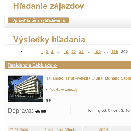
Hľadanie zájazdov
Výsledky hľadania
1
2
3
...
10
20
30
...
100
...
199
200
Rezidencia Sabbiadoro
Taliansko
,
Friuli-Venezia Giulia
,
Lignano Sabb
-
Pobytové zájazdy
Doprava:
Termíny od: 07.08., 8, 10
07.08.2026
8 dní
Last Minute
390 €
+