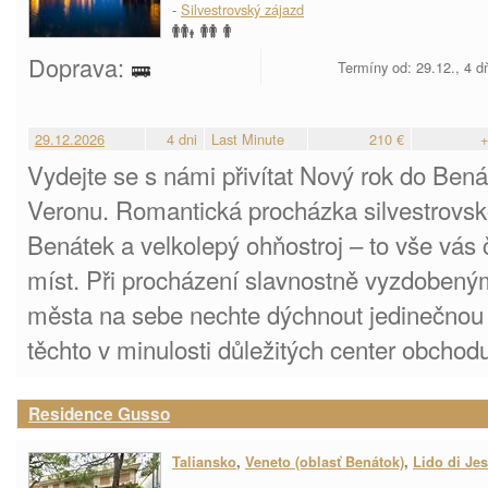
-
Silvestrovský zájazd
Doprava:
Termíny od: 29.12., 4 d
29.12.2026
4 dni
Last Minute
210 €
+
Vydejte se s námi přivítat Nový rok do Bená
Veronu. Romantická procházka silvestrovsk
Benátek a velkolepý ohňostroj – to vše vás 
míst. Při procházení slavnostně vyzdobeným
města na sebe nechte dýchnout jedinečnou a
těchto v minulosti důležitých center obchodu
Residence Gusso
Taliansko
,
Veneto (oblasť Benátok)
,
Lido di Je