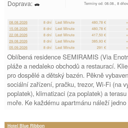
Doprava:
Termíny od: 08.08., 8 dňo
08.08.2026
8 dní
Last Minute
480,78 €
+
15.08.2026
8 dní
Last Minute
480,78 €
+
22.08.2026
8 dní
Last Minute
417,50 €
+
29.08.2026
8 dní
Last Minute
385,93 €
+
05.09.2026
8 dní
Last Minute
291 €
+
Oblíbená residence SEMIRAMIS (Via Enotria
pláže a nedaleko obchodů a restaurací. Kli
pro dospělé a dětský bazén. Pěkně vybaven
sociální zařízení, pračku, trezor, Wi-Fi (na 
poplatek), klimatizaci (za poplatek) a tera
moře. Ke každému apartmánu náleží jedno k
Hotel Blue Ribbon