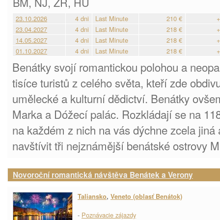
BM, NJ, ZR, HU
23.10.2026
4 dni
Last Minute
210 €
+
23.04.2027
4 dni
Last Minute
218 €
+
14.05.2027
4 dni
Last Minute
218 €
+
01.10.2027
4 dni
Last Minute
218 €
+
Benátky svojí romantickou polohou a neop
tisíce turistů z celého světa, kteří zde obdivuj
umělecké a kulturní dědictví. Benátky ovše
Marka a Dóžecí palác. Rozkládají se na 118
na každém z nich na vás dýchne zcela jiná 
navštívit tři nejznámější benátské ostrovy 
Novoroční romantická návštěva Benátek a Verony
Taliansko
,
Veneto (oblasť Benátok)
-
Poznávacie zájazdy