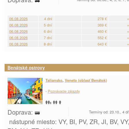
06.08.2026
4 dni
278 €
+
06.08.2026
5 dní
369 €
+
06.08.2026
6 dní
460 €
+
06.08.2026
7 dní
552 €
+
06.08.2026
8 dní
643 €
+
Benátské ostrovy
Taliansko
,
Veneto (oblasť Benátok)
-
Poznávacie zájazdy
Doprava:
Termíny od: 23.10., 4 d
nástupné miesto: VY, BI, PV, ZR, JI, BV, V