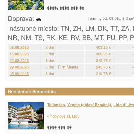
Doprava:
Termíny od: 08.08., 8 dňo
nástupné miesto: TN, ZH, LM, DK, TT, ZA, 
NR, NM, TS, RK, KE, RV, BB, MT, PU, PP, P
08.08.2026
8 dní
403,25 €
+
15.08.2026
8 dní
368,25 €
+
22.08.2026
8 dní
315,75 €
+
29.08.2026
8 dní
First Minute
245,75 €
+
05.09.2026
8 dní
210,75 €
+
Residence Semiramis
Taliansko
,
Veneto (oblasť Benátok)
,
Lido di Je
-
Pobytové zájazdy