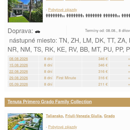
-
Pobytové zájazdy
Doprava:
Termíny od: 08.08., 8 dňo
nástupné miesto: TN, ZH, LM, DK, TT, ZA, 
NR, NM, TS, RK, KE, RV, BB, MT, PU, PP, P
08.08.2026
8 dní
346 €
+
15.08.2026
8 dní
346 €
+
22.08.2026
8 dní
316 €
+
29.08.2026
8 dní
First Minute
316 €
+
05.09.2026
8 dní
211 €
+
Tenuta Primero Grado Family Collection
Taliansko
,
Friuli-Venezia Giulia
,
Grado
-
Pobytové zájazdy