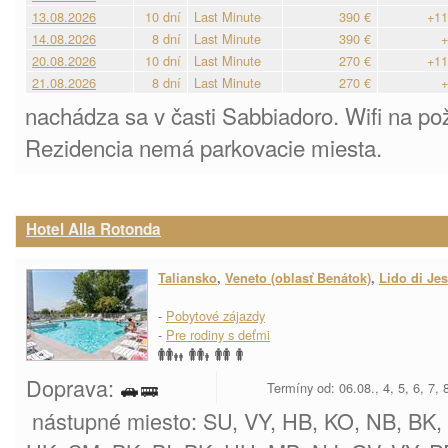
13.08.2026
10 dní
Last Minute
390 €
+11
14.08.2026
8 dní
Last Minute
390 €
+
20.08.2026
10 dní
Last Minute
270 €
+11
21.08.2026
8 dní
Last Minute
270 €
+
nachádza sa v časti Sabbiadoro. Wifi na po
Rezidencia nemá parkovacie miesta.
Hotel Alla Rotonda
Taliansko
,
Veneto (oblasť Benátok)
,
Lido di Je
-
Pobytové zájazdy
-
Pre rodiny s deťmi
Doprava:
Termíny od: 06.08., 4, 5, 6, 7,
nástupné miesto: SU, VY, HB, KO, NB, BK, V