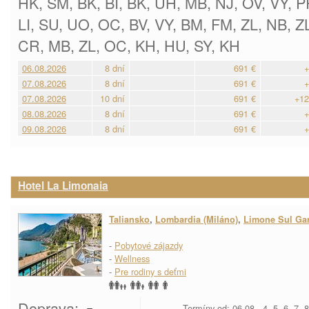
HK, SM, BK, BI, BK, UH, MB, NJ, OV, VY, P
LI, SU, UO, OC, BV, VY, BM, FM, ZL, NB, Z
CR, MB, ZL, OC, KH, HU, SY, KH
06.08.2026
8 dní
691 €
+
07.08.2026
8 dní
691 €
+
07.08.2026
10 dní
691 €
+12
08.08.2026
8 dní
691 €
+
09.08.2026
8 dní
691 €
+
Hotel La Limonaia
Taliansko
,
Lombardia (Miláno)
,
Limone Sul Ga
-
Pobytové zájazdy
-
Wellness
-
Pre rodiny s deťmi
Doprava:
Termíny od: 06.08., 4, 5, 6, 7, 