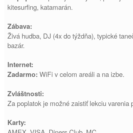
kitesurfing, katamarán.
Zábava:
Živá hudba, DJ (4x do týždňa), typické tan
bazár.
Internet:
WiFi v celom areáli a na izbe.
Zadarmo:
Zvláštnosti:
Za poplatok je možné zaistiť lekciu varenia 
Karty:
AMEX, VISA, Diners Club, MC.