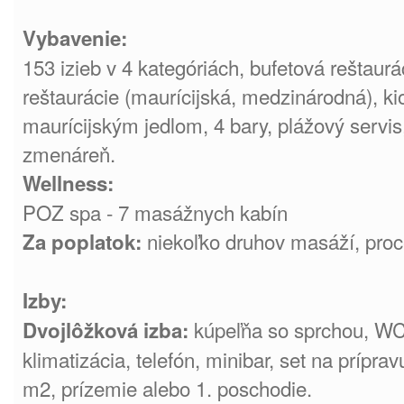
Vybavenie:
153 izieb v 4 kategóriách, bufetová reštaurác
reštaurácie (maurícijská, medzinárodná), ki
maurícijským jedlom, 4 bary, plážový servis
zmenáreň.
Wellness:
POZ spa - 7 masážnych kabín
niekoľko druhov masáží, pr
Za poplatok:
Izby:
kúpeľňa so sprchou, WC,
Dvojlôžková izba:
klimatizácia, telefón, minibar, set na príprav
m2, prízemie alebo 1. poschodie.