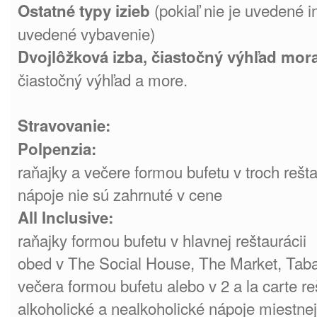
(pokiaľ nie je uvedené i
Ostatné typy izieb
uvedené vybavenie)
Dvojlôžková izba, čiastočný výhľad mor
čiastočný výhľad a more.
Stravovanie:
Polpenzia:
raňajky a večere formou bufetu v troch rešt
nápoje nie sú zahrnuté v cene
All Inclusive:
raňajky formou bufetu v hlavnej reštaurácii
obed v The Social House, The Market, Taba
večera formou bufetu alebo v 2 a la carte r
alkoholické a nealkoholické nápoje miestne