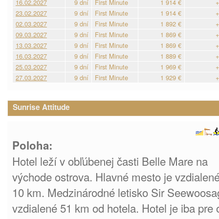
16.02.2027
9 dní
First Minute
1 914 €
+
23.02.2027
9 dní
First Minute
1 914 €
+
02.03.2027
9 dní
First Minute
1 892 €
+
09.03.2027
9 dní
First Minute
1 869 €
+
13.03.2027
9 dní
First Minute
1 869 €
+
16.03.2027
9 dní
First Minute
1 889 €
+
25.03.2027
9 dní
First Minute
1 969 €
+
27.03.2027
9 dní
First Minute
1 929 €
+
Sunrise Attitude
Poloha:
Hotel leží v obľúbenej časti Belle Mare na
východe ostrova. Hlavné mesto je vzdialen
10 km. Medzinárodné letisko Sir Seewoos
vzdialené 51 km od hotela. Hotel je iba pre 