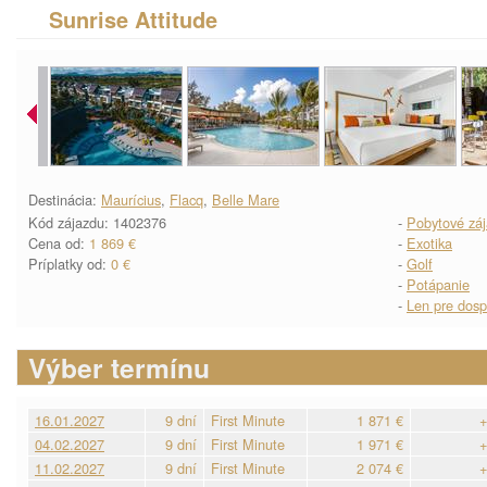
Sunrise Attitude
Destinácia:
Maurícius
,
Flacq
,
Belle Mare
Kód zájazdu: 1402376
-
Pobytové zá
Cena od:
1 869 €
-
Exotika
Príplatky od:
0 €
-
Golf
-
Potápanie
-
Len pre dosp
Výber termínu
16.01.2027
9 dní
First Minute
1 871 €
+
04.02.2027
9 dní
First Minute
1 971 €
+
11.02.2027
9 dní
First Minute
2 074 €
+