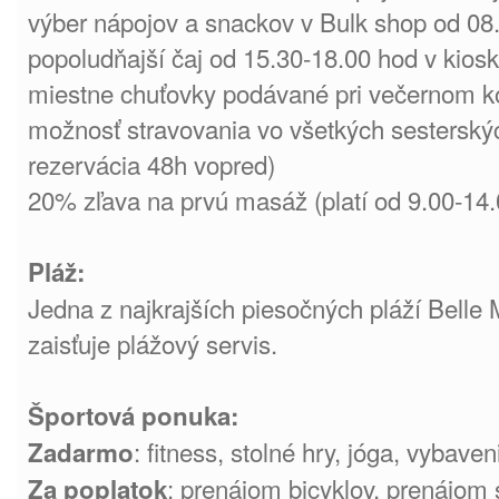
výber nápojov a snackov v Bulk shop od 08
popoludňajší čaj od 15.30-18.00 hod v kios
miestne chuťovky podávané pri večernom ko
možnosť stravovania vo všetkých sesterskýc
rezervácia 48h vopred)
20% zľava na prvú masáž (platí od 9.00-14.
Pláž:
Jedna z najkrajších piesočných pláží Belle 
zaisťuje plážový servis.
Športová ponuka:
: fitness, stolné hry, jóga, vybave
Zadarmo
: prenájom bicyklov, prenájom s
Za poplatok