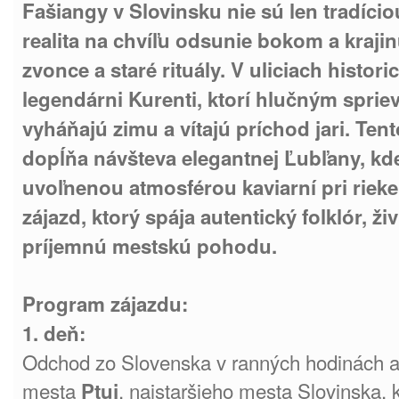
Fašiangy v Slovinsku nie sú len tradíciou
realita na chvíľu odsunie bokom a kraji
zvonce a staré rituály. V uliciach histor
legendárni Kurenti, ktorí hlučným spr
vyháňajú zimu a vítajú príchod jari. Ten
dopĺňa návšteva elegantnej Ľubľany, kde
uvoľnenou atmosférou kaviarní pri rieke.
zájazd, ktorý spája autentický folklór, ž
príjemnú mestskú pohodu.
Program zájazdu:
1. deň:
Odchod zo Slovenska v ranných hodinách a 
mesta
, najstaršieho mesta Slovinska, 
Ptuj