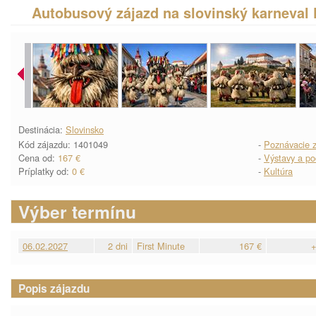
Autobusový zájazd na slovinský karneval
Destinácia:
Slovinsko
Kód zájazdu: 1401049
-
Poznávacie z
Cena od:
167 €
-
Výstavy a po
Príplatky od:
0 €
-
Kultúra
Výber termínu
06.02.2027
2 dni
First Minute
167 €
+
Popis zájazdu