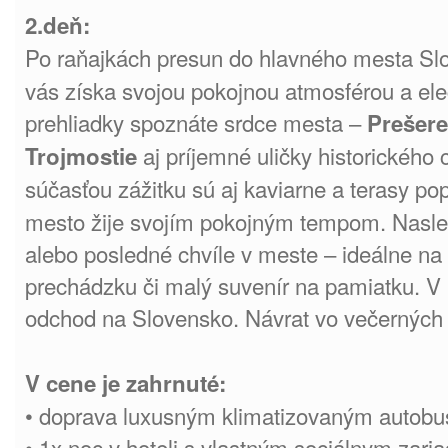
2.deň:
Po raňajkách presun do hlavného mesta Sl
vás získa svojou pokojnou atmosférou a ele
prehliadky spoznáte srdce mesta –
Prešer
aj príjemné uličky historického 
Trojmostie
súčasťou zážitku sú aj kaviarne a terasy pop
mesto žije svojím pokojným tempom. Nasle
alebo posledné chvíle v meste – ideálne na 
prechádzku či malý suvenír na pamiatku. V
odchod na Slovensko. Návrat vo večerných
V cene je zahrnuté:
• doprava luxusným klimatizovaným autob
• 1x noc v hoteli s vlastným sociálnym zar