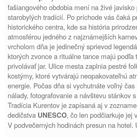
fašiangového obdobia mení na živé javisko 
starobylých tradícií. Po príchode vás čaká
historického centra, kde sa história prirodz
atmosférou jedného z najznámejších karne
vrcholom dňa je jedinečný sprievod legend
ktorých zvonce a rituálne tance majú podľa 
privolávať jar. Ulice mesta zaplnia pestré fo
kostýmy, ktoré vytvárajú neopakovateľnú at
energie. Počas dňa si vychutnáte voľný čas
nálady, fotografovanie a návštevu stánkov s
Tradícia Kurentov je zapísaná aj v zoznam
dedičstva
, čo len podčiarkuje jej
UNESCO
V podvečerných hodinách presun na hotel. 