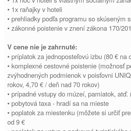
• 1x raňajky v hoteli
• prehliadky podľa programu so skúseným 
• zákonné poistenie v znení zákona 170/201
V cene nie je zahrnuté:
• príplatok za jednoposteľovú izbu (80 € na 
• komplexné cestovné poistenie (možnosť po
zvýhodnených podmienok v poisťovni UNIQA
rokov, 4,70 € / deň nad 70 rokov)
• prípadné vstupy do múzeí, pamiatok, atď. (
• pobytová taxa - hradí sa na mieste
• poplatok za miestenku (môžete si určiť pr
od 9 €