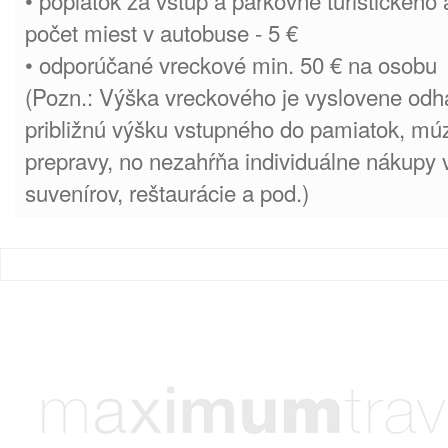
• poplatok za vstup a parkovné turistického
počet miest v autobuse - 5 €
• odporúčané vreckové min. 50 € na osobu
(Pozn.: Výška vreckového je vyslovene odh
približnú výšku vstupného do pamiatok, múze
prepravy, no nezahŕňa individuálne nákupy
suvenírov, reštaurácie a pod.)