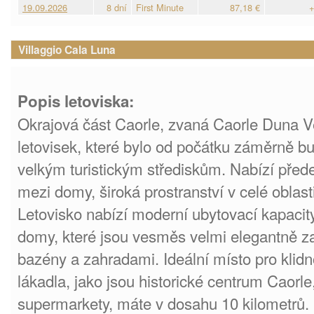
19.09.2026
8 dní
First Minute
87,18 €
+
Villaggio Cala Luna
Popis letoviska:
Okrajová část Caorle, zvaná Caorle Duna Ve
letovisek, které bylo od počátku záměrně b
velkým turistickým střediskům. Nabízí před
mezi domy, široká prostranství v celé oblast
Letovisko nabízí moderní ubytovací kapacit
domy, které jsou vesměs velmi elegantně z
bazény a zahradami. Ideální místo pro klidn
lákadla, jako jsou historické centrum Caorl
supermarkety, máte v dosahu 10 kilometrů.