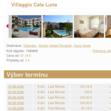
Villaggio Cala Luna
Destinácia:
Taliansko
,
Veneto (oblasť Benátok)
,
Duna Verde
Kód zájazdu: 1390895
-
Pobytové zá
Cena od:
87,18 €
Príplatky od:
0 €
Výber termínu
15.08.2026
8 dní
Last Minute
193,18 €
+
22.08.2026
8 dní
Last Minute
122 €
+
29.08.2026
8 dní
Last Minute
103,30 €
+
05.09.2026
8 dní
Last Minute
100,20 €
+
12.09.2026
8 dní
First Minute
87,18 €
+