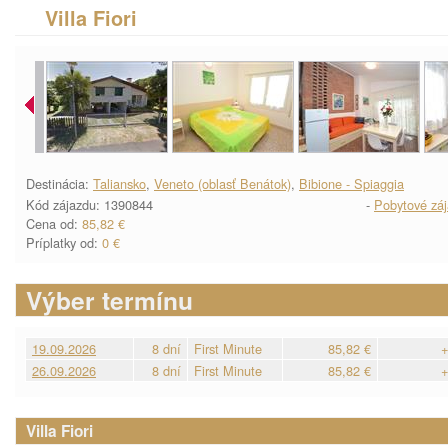
Villa Fiori
Destinácia:
Taliansko
,
Veneto (oblasť Benátok)
,
Bibione - Spiaggia
Kód zájazdu: 1390844
-
Pobytové zá
Cena od:
85,82 €
Príplatky od:
0 €
Výber termínu
19.09.2026
8 dní
First Minute
85,82 €
+
26.09.2026
8 dní
First Minute
85,82 €
+
Villa Fiori