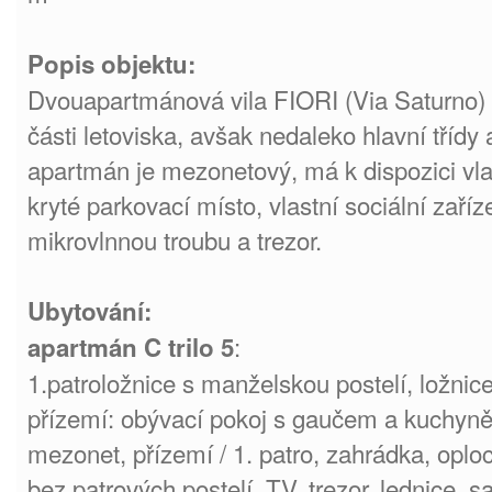
Popis objektu:
Dvouapartmánová vila FIORI (Via Saturno) s
části letoviska, avšak nedaleko hlavní třídy
apartmán je mezonetový, má k dispozici vl
kryté parkovací místo, vlastní sociální zaříze
mikrovlnnou troubu a trezor.
Ubytování:
:
apartmán C trilo 5
1.patroložnice s manželskou postelí, ložnic
přízemí: obývací pokoj s gaučem a kuchyn
mezonet, přízemí / 1. patro, zahrádka, oploc
bez patrových postelí, TV, trezor, lednice,