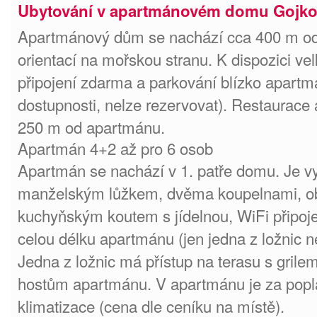
Ubytování v apartmánovém domu Gojko
Apartmánový dům se nachází cca 400 m od
orientací na mořskou stranu. K dispozici vel
připojení zdarma a parkování blízko apartm
dostupnosti, nelze rezervovat). Restaurace
250 m od apartmánu.
Apartmán 4+2 až pro 6 osob
Apartmán se nachází v 1. patře domu. Je v
manželským lůžkem, dvěma koupelnami, o
kuchyňským koutem s jídelnou, WiFi připo
celou délku apartmánu (jen jedna z ložnic 
Jedna z ložnic má přístup na terasu s grilem
hostům apartmánu. V apartmánu je za popla
klimatizace (cena dle ceníku na místě).