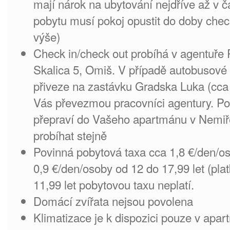
mají nárok na ubytování nejdříve až v č
pobytu musí pokoj opustit do doby chec
výše)
Check in/check out probíhá v agentuře
Skalica 5, Omiš. V případě autobusové
přiveze na zastávku Gradska Luka (cca 
Vás převezmou pracovníci agentury. Po
přepraví do Vašeho apartmánu v Nemiř
probíhat stejně
Povinná pobytová taxa cca 1,8 €/den/oso
0,9 €/den/osoby od 12 do 17,99 let (plat
11,99 let pobytovou taxu neplatí.
Domácí zvířata nejsou povolena
Klimatizace je k dispozici pouze v apar