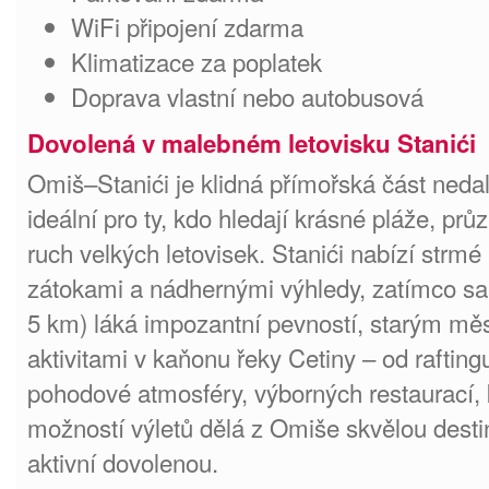
WiFi připojení zdarma
Klimatizace za poplatek
Doprava vlastní nebo autobusová
Dovolená v malebném letovisku Stanići
Omiš–Stanići je klidná přímořská část neda
ideální pro ty, kdo hledají krásné pláže, p
ruch velkých letovisek. Stanići nabízí strm
zátokami a nádhernými výhledy, zatímco s
5 km) láká impozantní pevností, starým mě
aktivitami v kaňonu řeky Cetiny – od raftin
pohodové atmosféry, výborných restaurací, 
možností výletů dělá z Omiše skvělou desti
aktivní dovolenou.