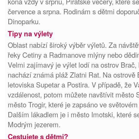
koná vždy v srpnu, Pirátské večery, které s
července a srpna. Rodinám s dětmi doporu
Dinoparku.
Tipy na výlety
Oblast nabízí široký výběr výletů. Za návště
řeky Cetiny a Radmanove mlýny nebo dědin
Velmi zajímavý je výlet lodí na ostrov Brač,
nachází známá pláž Zlatni Rat. Na ostrově 
letoviska Supetar a Postira. V případě, že V
vzdálenost, potom můžete navštívit město 
město Trogir, které je zapsáno ve světo
Dalším lákadlem je i město Imotski, které 
Modrým jezerem.
Cestujete s dětmi?