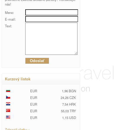
nás!
Meno:
E-mail:
Text:
Kurzový lístok
EUR
1,96 BGN
EUR
24,26 CZK
EUR
7,54 HRK
EUR
55,03 TRY
EUR
1,15 USD
Zobraziť všetky »