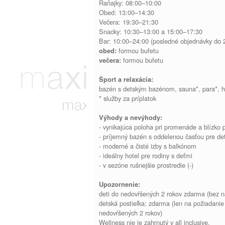
Raňajky: 08:00–10:00
Obed: 13:00–14:30
Večera: 19:30–21:30
Snacky: 10:30–13:00 a 15:00–17:30
Bar: 10:00–24:00 (posledné objednávky do 
formou bufetu
obed:
formou bufetu
večera:
Šport a relaxácia:
bazén s detským bazénom, sauna*, para*, h
* služby za príplatok
Výhody a nevýhody:
- vynikajúca poloha pri promenáde a blízko 
- príjemný bazén s oddelenou časťou pre det
- moderné a čisté izby s balkónom
- ideálny hotel pre rodiny s deťmi
- v sezóne rušnejšie prostredie (-)
Upozornenie:
deti do nedovŕšených 2 rokov zdarma (bez ná
detská postieľka: zdarma (len na požiadanie
nedovŕšených 2 rokov)
Wellness nie je zahrnutý v all inclusive.