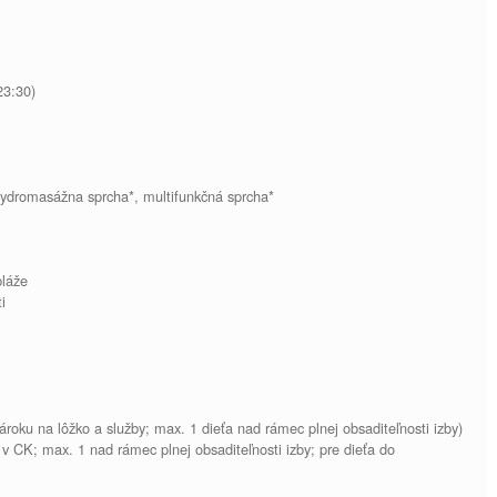
23:30)
ydromasážna sprcha*, multifunkčná sprcha*
pláže
i
roku na lôžko a služby; max. 1 dieťa nad rámec plnej obsaditeľnosti izby)
 v CK; max. 1 nad rámec plnej obsaditeľnosti izby; pre dieťa do