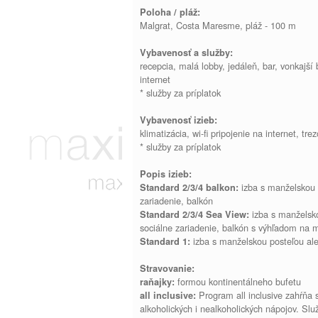
Poloha / pláž:
Malgrat, Costa Maresme, pláž - 100 m
Vybavenosť a služby:
recepcia, malá lobby, jedáleň, bar, vonkajší
internet
* služby za príplatok
Vybavenosť izieb:
klimatizácia, wi-fi pripojenie na internet, trez
* služby za príplatok
Popis izieb:
izba s manželskou p
Standard 2/3/4 balkon:
zariadenie, balkón
izba s manželsko
Standard 2/3/4 Sea View:
sociálne zariadenie, balkón s výhľadom na 
izba s manželskou posteľou ale
Standard 1:
Stravovanie:
formou kontinentálneho bufetu
raňajky:
Program all inclusive zahŕňa 
all inclusive:
alkoholických i nealkoholických nápojov. Slu