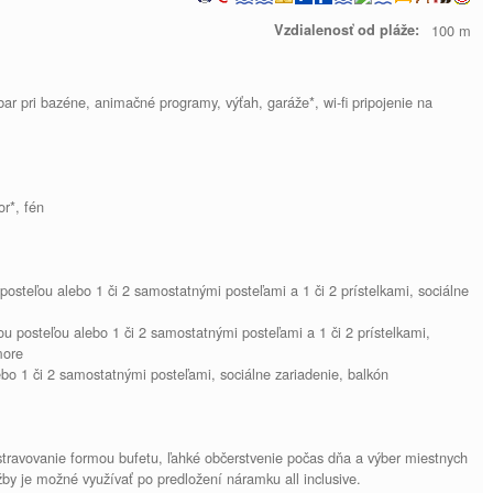
Vzdialenosť od pláže:
100 m
 bar pri bazéne, animačné programy, výťah, garáže*, wi-fi pripojenie na
or*, fén
osteľou alebo 1 či 2 samostatnými posteľami a 1 či 2 prístelkami, sociálne
u posteľou alebo 1 či 2 samostatnými posteľami a 1 či 2 prístelkami,
more
bo 1 či 2 samostatnými posteľami, sociálne zariadenie, balkón
stravovanie formou bufetu, ľahké občerstvenie počas dňa a výber miestnych
žby je možné využívať po predložení náramku all inclusive.