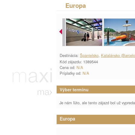
Europa
Destinácia:
Španielsko
,
Katalánsko (Barcel
Kód zájazdu: 1389544
Cena od:
N/A
Príplatky od:
N/A
Výber termínu
Je nám ľúto, ale tento zájazd bol už vypred
Europa