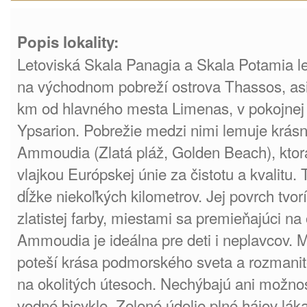
Popis lokality:
Letoviská Skala Panagia a Skala Potamia l
na východnom pobreží ostrova Thassos, as
km od hlavného mesta Limenas, v pokojnej 
Ypsarion. Pobrežie medzi nimi lemuje krásn
Ammoudia (Zlatá pláž, Golden Beach), kto
vlajkou Európskej únie za čistotu a kvalitu.
dĺžke niekoľkých kilometrov. Jej povrch tvor
zlatistej farby, miestami sa premieňajúci na 
Ammoudia je ideálna pre deti i neplavcov. 
poteší krása podmorského sveta a rozmanit
na okolitých útesoch. Nechýbajú ani možno
vodné bicykle. Zelené údolie plné hájov lák