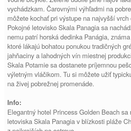
vychádzkam. Čarovnými výhľadmi na pobre
môžete kochať pri výstupe na najvyšší vrch 
Pokojné letovisko Skala Panagia sa nachád
nemu patrí horská dedinka Panágia, známa 
ktoré lákajú bohatou ponukou tradičných gré
jahňaciny a lahodných vín miestnej produkci
Skala Potamie sa dostanete príjemnou peš
výletným vláčikom. Tu si môžete užiť typic
na živej pobrežnej promenáde.
Info:
Elegantný hotel Princess Golden Beach sa 
letoviska Skala Panagia v blízkosti pláže C
z najkrajších na ostrove.