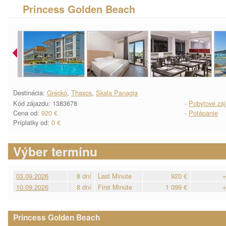
Princess Golden Beach
Destinácia:
Grécko
,
Thasos
,
Skala Panagia
Kód zájazdu: 1383678
-
Pobytové zá
Cena od:
920 €
-
Potápanie
Príplatky od:
0 €
Výber termínu
03.09.2026
8 dní
Last Minute
920 €
+
10.09.2026
8 dní
First Minute
1 099 €
+
Princess Golden Beach