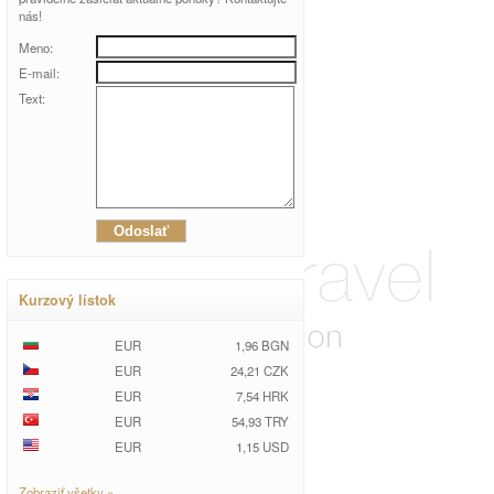
nás!
Meno:
E-mail:
Text:
Kurzový lístok
EUR
1,96 BGN
EUR
24,21 CZK
EUR
7,54 HRK
EUR
54,93 TRY
EUR
1,15 USD
Zobraziť všetky »