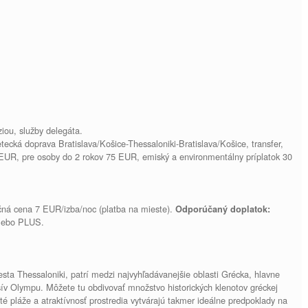
ziou, služby delegáta.
tecká doprava Bratislava/Košice-Thessaloniki-Bratislava/Košice, transfer,
 EUR, pre osoby do 2 rokov 75 EUR, emiský a environmentálny príplatok 30
čná cena 7 EUR/izba/noc (platba na mieste).
Odporúčaný doplatok:
lebo PLUS.
esta Thessaloniki, patrí medzi najvyhľadávanejšie oblasti Grécka, hlavne
sív Olympu. Môžete tu obdivovať množstvo historických klenotov gréckej
té pláže a atraktívnosť prostredia vytvárajú takmer ideálne predpoklady na