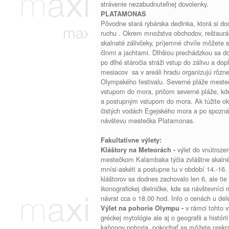
strávenie nezabudnuteľnej dovolenky.
PLATAMONAS
Pôvodne stará rybárska dedinka, ktorá si d
ruchu . Okrem množstva obchodov, reštauráci
skalnaté zálivčeky, príjemné chvíle môžete 
člnmi a jachtami. Dlhšiou prechádzkou sa do
po dlhé stáročia stráži vstup do zálivu a dopĺ
mesiacov sa v areáli hradu organizujú rôzne
Olympského festivalu. Severné pláže meste
vstupom do mora, pričom severné pláže, kd
a postupným vstupom do mora. Ak túžite ok
čistých vodách Egejského mora a po spoznáv
návštevu mestečka Platamonas.
Fakultatívne výlety:
výlet do vnútroze
Kláštory na Meteorách -
mestečkom Kalambaka týčia zvláštne skalné 
mnísi-askéti a postupne tu v období 14.-16. 
kláštorov sa dodnes zachovalo len 6, ale tie
ikonografickej dielničke, kde sa návštevníci
návrat cca o 18.00 hod. Info o cenách 
v rámci tohto v
Výlet na pohorie Olympu -
gréckej mytológie ale aj o geografii a histó
kaňonov pohoria, pokochať sa môžete prekr