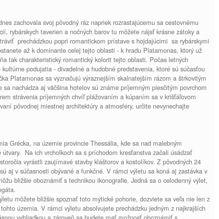
odnes zachovala svoj pôvodný ráz napriek rozrastajúcemu sa cestovnému
í, rybárskych taverien a nočných barov tu môžete nájsť krásne zátoky a
stráviť prechádzkou popri romantickom prístave s hojdajúcimi sa rybárskymi
stanete až k dominante celej tejto oblasti - k hradu Platamonas, ktorý už
ňa tak charakteristický romantický kolorit tejto oblasti. Počas letných
 kultúrne podujatia - divadelné a hudobné predstavenia, ktoré sú súčasťou
čka Platamonas sa vyznačujú výraznejším skalnatejším rázom a štrkovitým
e sa nachádza aj väčšina hotelov sú známe príjemným piesčitým povrchom
rem strávenia príjemných chvíľ plážovaním a kúpaním sa v krišťáľovom
aní pôvodnej miestnej architektúry a atmosféry, určite nevynechajte
mia Grécka, na územie provincie Thessália, kde sa nad malebným
útvary. Na ich vrcholkoch sa s príchodom kresťanstva začali úsádzať
storočia vyrástli zaujímavé stavby kláštorov a kostolíkov. Z pôvodných 24
 sú aj v súčasnosti obývané a funkčné. V rámci výletu sa koná aj zastávka v
 môžu bližšie oboznámiť s technikou ikonografie. Jedná sa o celodenný výlet,
u delegáta.
ýletu môžete bližšie spoznať toto mýtické pohorie, dozviete sa veľa nie len z
rii tohto územia. V rámci výletu absolvujete prechádzku jedným z najkrajších
ásnou vyhliadkou a zároveň sa budete mať možnosť oboznámiť s