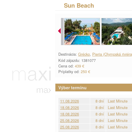
Sun Beach
Destinácia:
Grécko
,
Pieria (Olympská riviéra
Kód zájazdu: 1381077
Cena od:
439 €
Príplatky od:
250 €
Výber termínu
11.08.2026
8 dní
Last Minute
18.08.2026
8 dní
Last Minute
18.08.2026
8 dní
Last Minute
25.08.2026
8 dní
Last Minute
25.08.2026
8 dní
Last Minute