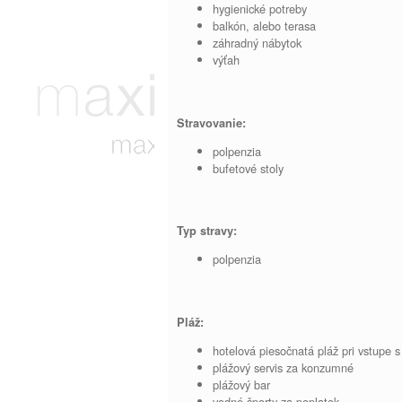
hygienické potreby
balkón, alebo terasa
záhradný nábytok
výťah
Stravovanie:
polpenzia
bufetové stoly
Typ stravy:
polpenzia
Pláž:
hotelová piesočnatá pláž pri vstupe 
plážový servis za konzumné
plážový bar
vodné športy za poplatok