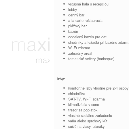
vstupná hala s recepciou
lobby
denný bar
a la carte reštaurácia
plážový bar
bazén
oddelený bazén pre deti
slnečníky a ležadlá pri bazéne zdarm
Wi-Fi zdarma
záhradný areál
tematické večery (barbeque)
Izby:
komfortné izby vhodné pre 2-4 osoby
chladnička
SAT-TV, Wi-Fi zdarma
klimatizácia v cene
trezor za poplatok
vlastné sociálne zariadenie
vaňa alebo sprchový kút
sušič na vlasy, uteráky