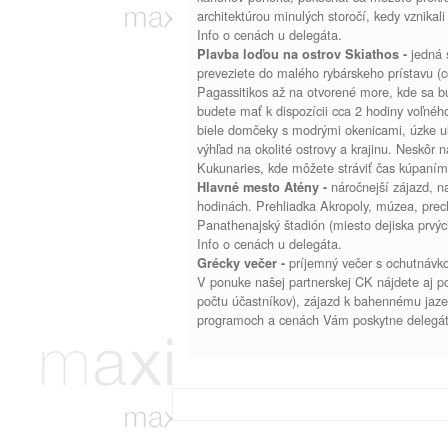
architektúrou minulých storočí, kedy vznika
Info o cenách u delegáta.
jedná 
Plavba loďou na ostrov Skiathos -
preveziete do malého rybárskeho prístavu (c
Pagassitikos až na otvorené more, kde sa bu
budete mať k dispozícii cca 2 hodiny voľnéh
biele domčeky s modrými okenicami, úzke ul
výhľad na okolité ostrovy a krajinu. Neskôr n
Kukunaries, kde môžete stráviť čas kúpaním
náročnejší zájazd, 
Hlavné mesto Atény -
hodinách. Prehliadka Akropoly, múzea, pre
Panathenajský štadión (miesto dejiska prvýc
Info o cenách u delegáta.
príjemný večer s ochutnávk
Grécky večer -
V ponuke našej partnerskej CK nájdete aj po
počtu účastníkov), zájazd k bahennému jazer
programoch a cenách Vám poskytne delegá