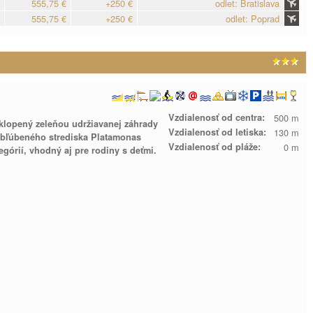
555,75 €
+250 €
odlet: Bratislava
555,75 €
+250 €
odlet: Poprad
Vzdialenosť od centra:
500 m
klopený zeleňou udržiavanej záhrady
Vzdialenosť od letiska:
130 m
i obľúbeného strediska Platamonas
Vzdialenosť od pláže:
0 m
górií, vhodný aj pre rodiny s deťmi.