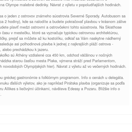
li na Olympe malebné dedinky. Návrat z výletu v popoludňajších hodinách.
sa o jeden z ostrovov známeho súostrovia Severné Sporady. Autobusom sa
ca 2 hodiny), kde sa nalodíte a budete pokračovať plavbou v krásnom zálive
dete plaviť medzi ostrovmi a ostrovčekmi tohto súostrovia. Na Skiathose
o času v mestečku, ktoré sa vyznačuje typickou ostrovnou architektúrou,
ičky, prejsť sa môžete až ku kostolíku, odkiaľ sa Vám naskytne nádherný
asleduje asi polhodinová plavba k jednej z najkrajších pláží ostrova -
, alebo prechádzkou k jazeru.
nakoľko sú Athény vzdialené cca 450 km, odchod väčšinou v nočných
chádzka starou časťou mesta Plaka, výmena stráží pred Parlamentom,
h novodobých Olympijských hier). Návrat z výletu až vo večerných hodinách.
ou gréckej gastronómie s folklórnym programom. Info o cenách u delegáta.
nuku ďalších výletov, ako je napríklad Pirátska plavba (organizuje sa podľa
u Allikes s liečivými účinkami, návšteva Edessy a Pozaru. Bližšie info o
t.