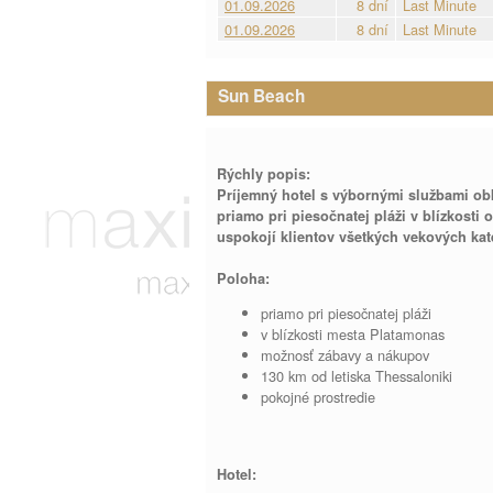
01.09.2026
8 dní
Last Minute
01.09.2026
8 dní
Last Minute
Sun Beach
Rýchly popis:
Príjemný hotel s výbornými službami ob
priamo pri piesočnatej pláži v blízkost
uspokojí klientov všetkých vekových kate
Poloha:
priamo pri piesočnatej pláži
v blízkosti mesta Platamonas
možnosť zábavy a nákupov
130 km od letiska Thessaloniki
pokojné prostredie
Hotel: