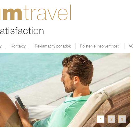
y
Kontakty
Reklamačný poriadok
Poistenie insolventnosti
V
1
2
3