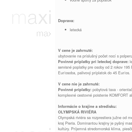
Doprava:
letecká
V cene je zahrnuté:
ubytovanie na príslušný počet nocí s polpen
le
Povinné príplatky p
ri leteckej doprave:
servisné poplatky pre osoby od 2 rokov 195
Eur/osoba, palivový príplatok do 45 Eur/os.
V cene nie je zahrnuté:
pobytová taxa - orienta
Povinné príplatky:
komplexné cestovné poistenie KOMFORT a
Informácie o krajine a stredisku:
OLYMPSKÁ RIVIÉRA
Olympská riviéra sa rozprestiera južne od m
kraj Pieria. Dominantou krajiny je pyšný ma
kultúry. Príjemná stredomorská klíma, piesči