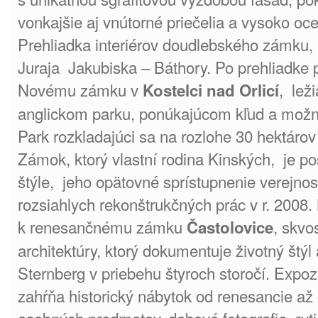
vonkajšie aj vnútorné priečelia a vysoko o
Prehliadka interiérov doudlebského zámku, 
Juraja Jakubiska – Báthory. Po prehliadke
Novému zámku v
, lež
Kostelci nad Orlicí
anglickom parku, ponúkajúcom kľud a možno
Park rozkladajúci sa na rozlohe 30 hektárov
Zámok, ktorý vlastní rodina Kinských, je 
štýle, jeho opätovné sprístupnenie verejnos
rozsiahlych rekonštrukčných prác v r. 2008. 
k renesančnému zámku
, skvo
Častolovice
architektúry, ktorý dokumentuje životný štýl
Sternberg v priebehu štyroch storočí. Expoz
zahŕňa historický nábytok od renesancie až