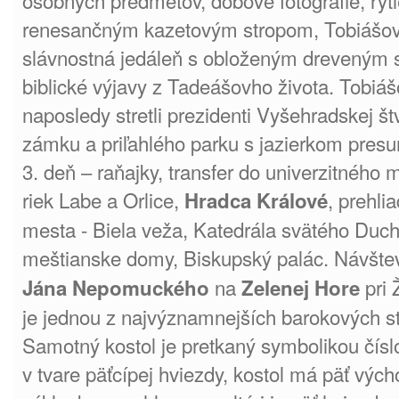
osobných predmetov, dobové fotografie, ryt
renesančným kazetovým stropom, Tobiášov 
slávnostná jedáleň s obloženým dreveným 
biblické výjavy z Tadeášovho života. Tobiáš
naposledy stretli prezidenti Vyšehradskej št
zámku a priľahlého parku s jazierkom presu
3. deň – raňajky, transfer do univerzitného
riek Labe a Orlice,
, prehli
Hradca Králové
mesta - Biela veža, Katedrála svätého Ducha
meštianske domy, Biskupský palác. Návšte
na
pri 
Jána Nepomuckého
Zelenej Hore
je jednou z najvýznamnejších barokových st
Samotný kostol je pretkaný symbolikou čísl
v tvare päťcípej hviezdy, kostol má päť vých