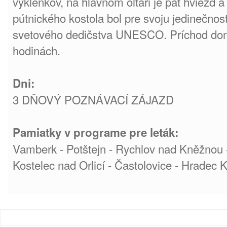
výklenkov, na hlavnom oltári je päť hviezd a 
pútnického kostola bol pre svoju jedinečn
svetového dedičstva UNESCO. Príchod do
hodinách.
Dni:
3 DŇOVÝ POZNÁVACÍ ZÁJAZD
Pamiatky v programe pre leták:
Vamberk - Potštejn - Rychlov nad Kněžnou -
Kostelec nad Orlicí - Častolovice - Hradec