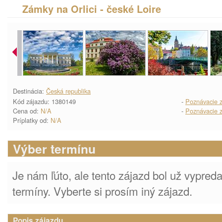
Zámky na Orlici - české Loire
Destinácia:
Česká republika
Kód zájazdu: 1380149
-
Poznávacie z
Cena od:
N/A
-
Poznávacie z
Príplatky od:
N/A
Výber termínu
Je nám ľúto, ale tento zájazd bol už vypre
termíny. Vyberte si prosím iný zájazd.
Popis zájazdu