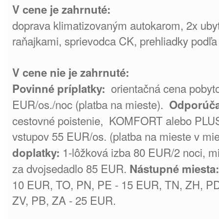
V cene je zahrnuté:
doprava klimatizovaným autokarom, 2x ubyto
raňajkami, sprievodca CK, prehliadky podľa
V cene nie je zahrnuté:
orientačná cena pobyto
Povinné príplatky:
EUR/os./noc (platba na mieste).
Odporúčan
cestovné poistenie, KOMFORT alebo PLUS,
vstupov 55 EUR/os. (platba na mieste v mi
1-lôžková izba 80 EUR/2 noci, m
doplatky:
za dvojsedadlo 85 EUR.
Nástupné miesta:
10 EUR, TO, PN, PE - 15 EUR, TN, ZH, P
ZV, PB, ZA - 25 EUR.