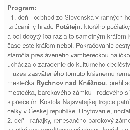
Program:
1. deň - odchod zo Slovenska v ranných ho
zrúcaniny hradu
, ktorého počiatky
Potštejn
a bol dobytý iba raz a to samotným kráľom 
čase ešte kráľom nebol. Pokračovanie cest
stáročia presláveného vambereckou paličko
uchádza o zaradenie do kultúrneho dedič
múzea zasväteného tomuto krásnemu remes
mestečka
, prehli
Rychnov nad Kněžnou
mestečka, barokového zámku - rodového síd
s priečelím Kostola Najsvätejšej trojice pat
celky v Českej republike. Ubytovanie, nocľa
2. deň - raňajky, renesančno-barokový zá
s unikátnou sgrafitovou výzdobou fasád, po