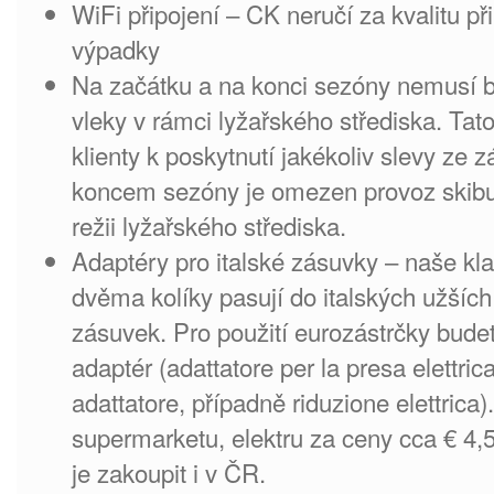
WiFi připojení – CK neručí za kvalitu př
výpadky
Na začátku a na konci sezóny nemusí b
vleky v rámci lyžařského střediska. Ta
klienty k poskytnutí jakékoliv slevy ze
koncem sezóny je omezen provoz skibus
režii lyžařského střediska.
Adaptéry pro italské zásuvky – naše kla
dvěma kolíky pasují do italských užší
zásuvek. Pro použití eurozástrčky bude
adaptér (adattatore per la presa elettri
adattatore, případně riduzione elettrica
supermarketu, elektru za ceny cca € 4,5
je zakoupit i v ČR.