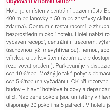
Ubytování v hotelu Gufo***
Hotel je umístěn v centrální pozici města B
400 m od lanovky a 50 m od zastávky skibu
zdarma). Centrum s restauracemi je zhruba
bezprostředním okolí hotelu. Hotel nabízí r
vybaven recepcí, centrálním trezorem, výta
úschovnou lyží (nevyhřívanou), hernou, spo
vířivkou a parkovištěm (zdarma, dle dostup
rezervovat předem). Parkování je k dispozic
cca 10 €/noc. Možný je také pobyt s domá
cca 5 €/noc (na vyžádání u CK při rezervaci)
budov – hlavní hotelové budovy a depandance
ulici. Nabízené pokoje jsou umístěny v hlav
disponuje 30 pokoji na 5 patrech. V hotelu 