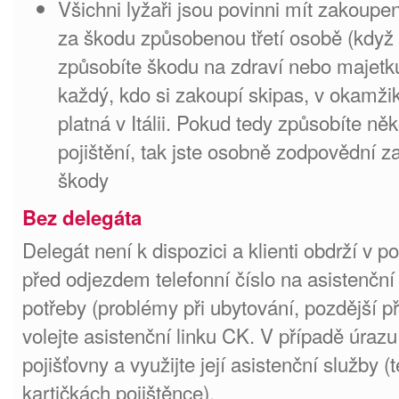
Všichni lyžaři jsou povinni mít zakoupe
za škodu způsobenou třetí osobě (kdy
způsobíte škodu na zdraví nebo majetku
každý, kdo si zakoupí skipas, v okamži
platná v Itálii. Pokud tedy způsobíte 
pojištění, tak jste osobně zodpovědní z
škody
Bez delegáta
Delegát není k dispozici a klienti obdrží v 
před odjezdem telefonní číslo na asistenční
potřeby (problémy při ubytování, pozdější p
volejte asistenční linku CK. V případě úrazu
pojišťovny a využijte její asistenční služby (t
kartičkách pojištěnce).