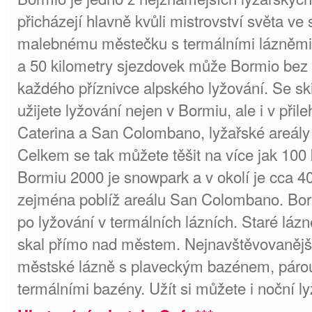
přicházejí hlavně kvůli mistrovství světa v
malebnému městečku s termálními lázněmi.
a 50 kilometry sjezdovek může Bormio bez 
každého příznivce alpského lyžování. Se sk
užijete lyžování nejen v Bormiu, ale i v přil
Caterina a San Colombano, lyžařské areály 
Celkem se tak můžete těšit na více jak 100 
Bormiu 2000 je snowpark a v okolí je cca 4
zejména poblíž areálu San Colombano. Borm
po lyžování v termálních lázních. Staré láz
skal přímo nad městem. Nejnavštěvovanějš
městské lázně s plaveckým bazénem, páro
termálními bazény. Užít si můžete i noční ly