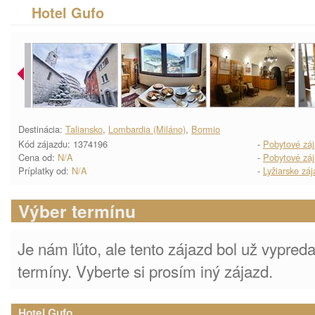
Hotel Gufo
Destinácia:
Taliansko
,
Lombardia (Miláno)
,
Bormio
Kód zájazdu: 1374196
-
Pobytové zá
Cena od:
N/A
-
Pobytové zá
Príplatky od:
N/A
-
Lyžiarske zá
Výber termínu
Je nám ľúto, ale tento zájazd bol už vypre
termíny. Vyberte si prosím iný zájazd.
Hotel Gufo