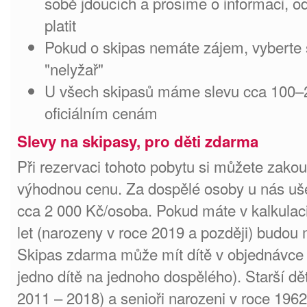
sobě jdoucích a prosíme o informaci, o
platit
Pokud o skipas nemáte zájem, vyberte s
"nelyžař"
U všech skipasů máme slevu cca 100–2
oficiálním cenám
Slevy na skipasy, pro děti zdarma
Při rezervaci tohoto pobytu si můžete zakou
výhodnou cenu. Za dospělé osoby u nás uše
cca 2 000 Kč/osoba. Pokud máte v kalkulaci 
let (narozeny v roce 2019 a později) budou 
Skipas zdarma může mít dítě v objednávce
jedno dítě na jednoho dospělého). Starší děti
2011 – 2018) a senioři narozeni v roce 196