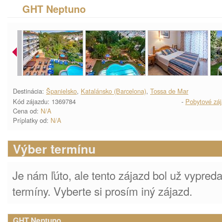
GHT Neptuno
Destinácia:
Španielsko
,
Katalánsko (Barcelona)
,
Tossa de Mar
Kód zájazdu: 1369784
-
Pobytové zá
Cena od:
N/A
Príplatky od:
N/A
Výber termínu
Je nám ľúto, ale tento zájazd bol už vypre
termíny. Vyberte si prosím iný zájazd.
GHT Neptuno