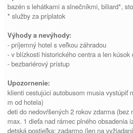
bazén s lehátkami a slnečníkmi, biliard*, sto
* služby za príplatok
Výhody a nevýhody:
- príjemný hotel s veľkou záhradou
- v blízkosti historického centra a len kúsok
- bezbariérový prístup
Upozornenie:
klienti cestujúci autobusom musia vystúpiť 
m od hotela)
deti do nedovŕšených 2 rokov zdarma (bez n
max. 1 dieťa nad rámec plného obsadenia i
detská postieľka: zadarmo (len na vyžiada