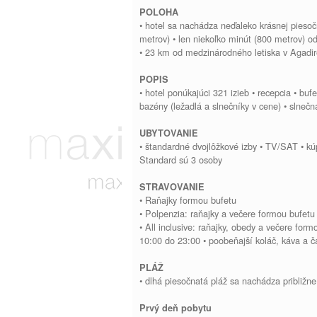
POLOHA
• hotel sa nachádza neďaleko krásnej piesočn
metrov) • len niekoľko minút (800 metrov) 
• 23 km od medzinárodného letiska v Agadi
POPIS
• hotel ponúkajúci 321 izieb • recepcia • bu
bazény (ležadlá a slnečníky v cene) • slnečn
UBYTOVANIE
• štandardné dvojlôžkové izby • TV/SAT • kú
Standard sú 3 osoby
STRAVOVANIE
• Raňajky formou bufetu
• Polpenzia: raňajky a večere formou bufetu
• All inclusive: raňajky, obedy a večere for
10:00 do 23:00 • poobeňajší koláč, káva a č
PLÁŽ
• dlhá piesočnatá pláž sa nachádza približne
Prvý deň pobytu