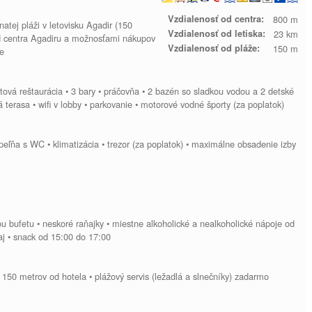
Vzdialenosť od centra:
800 m
atej pláži v letovisku Agadir (150
Vzdialenosť od letiska:
23 km
od centra Agadiru a možnosťami nákupov
Vzdialenosť od pláže:
150 m
re
fetová reštaurácia • 3 bary • práčovňa • 2 bazén so sladkou vodou a 2 detské
á terasa • wifi v lobby • parkovanie • motorové vodné športy (za poplatok)
peľňa s WC • klimatizácia • trezor (za poplatok) • maximálne obsadenie izby
mou bufetu • neskoré raňajky • miestne alkoholické a nealkoholické nápoje od
aj • snack od 15:00 do 17:00
 150 metrov od hotela • plážový servis (ležadlá a slnečníky) zadarmo