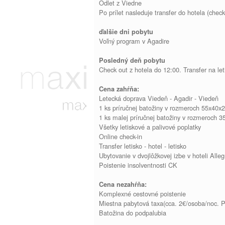
Odlet z Viedne
Po prílet nasleduje transfer do hotela (che
ďalšie dni pobytu
Voľný program v Agadire
Posledný deň pobytu
Check out z hotela do 12:00. Transfer na let
Cena zahŕňa:
Letecká doprava Viedeň - Agadir - Viedeň
1 ks príručnej batožiny v rozmeroch 55x40
1 ks malej príručnej batožiny v rozmeroch
Všetky letiskové a palivové poplatky
Online check-in
Transfer letisko - hotel - letisko
Ubytovanie v dvojlôžkovej izbe v hoteli Alle
Poistenie insolventnosti CK
Cena nezahŕňa:
Komplexné cestovné poistenie
Miestna pabytová taxa(cca. 2€/osoba/noc. Po
Batožina do podpalubia