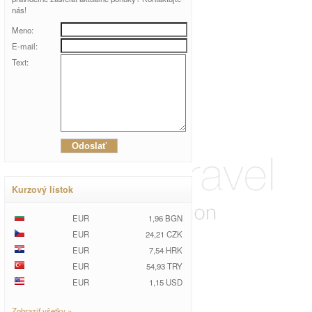
nás!
Meno:
E-mail:
Text:
Kurzový lístok
EUR
1,96 BGN
EUR
24,21 CZK
EUR
7,54 HRK
EUR
54,93 TRY
EUR
1,15 USD
Zobraziť všetky »