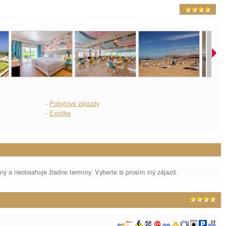
-
Pobytové zájazdy
-
Exotika
aný a neobsahuje žiadne termíny. Vyberte si prosím iný zájazd.