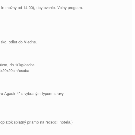
ck in možný od 14:00), ubytovanie. Voľný program.
isko, odlet do Viedne.
x20cm, do 10kg/osoba
 35x20x20cm/osoba
gro Agadir 4* s vybraným typom stravy
platok splatný priamo na recepcii hotela.)