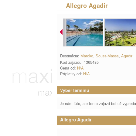
Allegro Agadir
Destinácia:
Maroko
,
Souss-Massa
,
Agadir
Kód zájazdu: 1365485
Cena od:
N/A
Príplatky od:
N/A
Výber termínu
Je nám ľúto, ale tento zájazd bol už vypred
Allegro Agadir