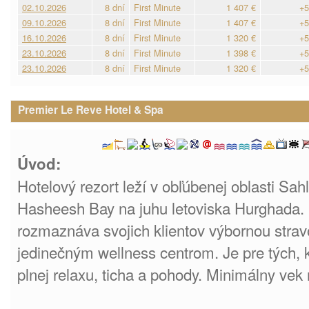
02.10.2026
8 dní
First Minute
1 407 €
+5
09.10.2026
8 dní
First Minute
1 407 €
+5
16.10.2026
8 dní
First Minute
1 320 €
+5
23.10.2026
8 dní
First Minute
1 398 €
+5
23.10.2026
8 dní
First Minute
1 320 €
+5
Premier Le Reve Hotel & Spa
Úvod:
Hotelový rezort leží v obľúbenej oblasti Sahl
Hasheesh Bay na juhu letoviska Hurghada. 
rozmaznáva svojich klientov výbornou stra
jedinečným wellness centrom. Je pre tých, 
plnej relaxu, ticha a pohody. Minimálny vek 