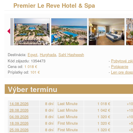
Premier Le Reve Hotel & Spa
Destinácia:
Egypt
,
Hurghada
,
Sahl Hasheesh
Kód zájazdu: 1354473
-
Pobytové zá
Cena od:
1 018 €
-
Potápanie
Príplatky od:
101 €
-
Len pre dosp
Výber termínu
14.08.2026
8 dní
Last Minute
1 018 €
+10
28.08.2026
8 dní
Last Minute
1 042 €
+10
04.09.2026
8 dní
Last Minute
1 320 €
+10
18.09.2026
8 dní
First Minute
1 320 €
+5
25.09.2026
8 dní
First Minute
1 320 €
+5