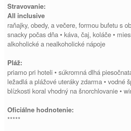
Stravovanie:
All inclusive
raňajky, obedy, a večere, formou bufetu s o
snacky počas dňa • káva, čaj, koláče • mie
alkoholické a nealkoholické nápoje
Pláž:
priamo pri hoteli • súkromná dlhá piesočnatá
ležadlá a plážové uteráky zdarma • vodné šp
blízkosti koral vhodný na šnorchlovanie • wi
Oficiálne hodnotenie:
*****