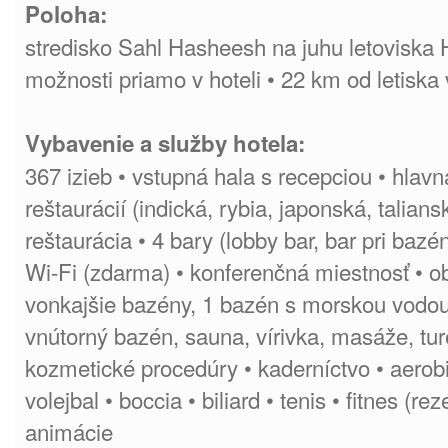
Poloha:
stredisko Sahl Hasheesh na juhu letoviska
možnosti priamo v hoteli • 22 km od letisk
Vybavenie a služby hotela:
367 izieb • vstupná hala s recepciou • hlavná
reštaurácií (indická, rybia, japonská, talian
reštaurácia • 4 bary (lobby bar, bar pri bazén
Wi-Fi (zdarma) • konferenčná miestnosť • ob
vonkajšie bazény, 1 bazén s morskou vodou
vnútorný bazén, sauna, vírivka, masáže, tur
kozmetické procedúry • kaderníctvo • aerobik
volejbal • boccia • biliard • tenis • fitnes (re
animácie