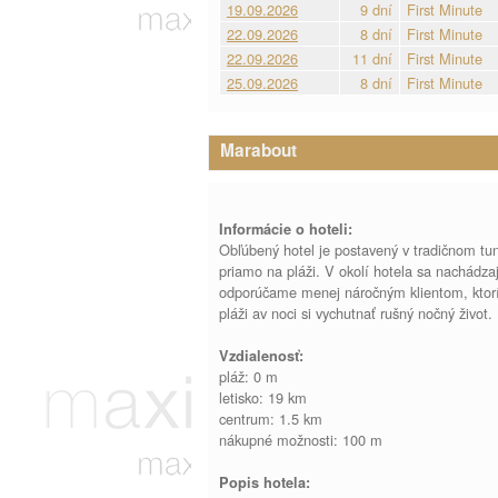
19.09.2026
9 dní
First Minute
22.09.2026
8 dní
First Minute
22.09.2026
11 dní
First Minute
25.09.2026
8 dní
First Minute
Marabout
Informácie o hoteli:
Obľúbený hotel je postavený v tradičnom tu
priamo na pláži. V okolí hotela sa nachádza
odporúčame menej náročným klientom, ktorí
pláži av noci si vychutnať rušný nočný život.
Vzdialenosť:
pláž: 0 m
letisko: 19 km
centrum: 1.5 km
nákupné možnosti: 100 m
Popis hotela: