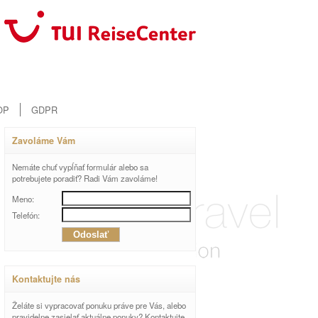
OP
GDPR
Zavoláme Vám
Nemáte chuť vypĺňať formulár alebo sa
potrebujete poradiť? Radi Vám zavoláme!
Meno:
Telefón:
Kontaktujte nás
Želáte si vypracovať ponuku práve pre Vás, alebo
pravidelne zasielať aktuálne ponuky? Kontaktujte