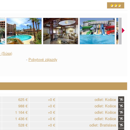
 (Súsa)
-
Pobytové zájazdy
625 €
+0 €
odlet: Košice
988 €
+0 €
odlet: Košice
1 164 €
+0 €
odlet: Košice
1 436 €
+0 €
odlet: Košice
528 €
+0 €
odlet: Bratislava