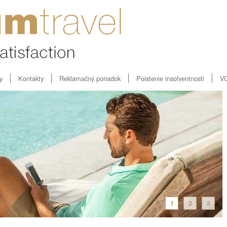
y
Kontakty
Reklamačný poriadok
Poistenie insolventnosti
V
1
2
3