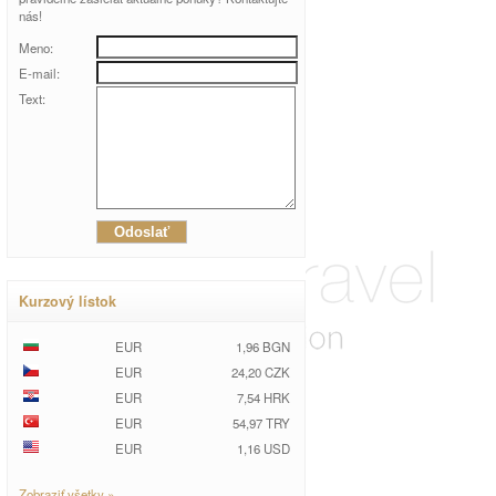
nás!
Meno:
E-mail:
Text:
Kurzový lístok
EUR
1,96 BGN
EUR
24,20 CZK
EUR
7,54 HRK
EUR
54,97 TRY
EUR
1,16 USD
Zobraziť všetky »