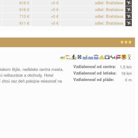
616 €
+0 €
odlet: Bratislava
616 €
+0 €
odlet: Bratislava
713 €
+0 €
odlet: Bratislava
611 €
+0 €
odlet: Bratislava
Vzdialenosť od centra:
1,5 km
niskom štýle, neďaleko centra mesta,
Vzdialenosť od letiska:
19 km
jú reštaurácie a obchody. Hotel
Vzdialenosť od pláže:
0 m
 chcú cez deň pokojne relaxovať na