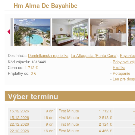
Hm Alma De Bayahibe
Destinácia:
Dominikánska republika
,
La Altagracia (Punta Cana)
,
Bayahib
Kód zájazdu: 1316449
-
Pobytové zá
Cena od:
1 712 €
-
Exotika
Príplatky od:
0 €
-
Potápanie
-
Len pre dosp
Výber termínu
15.12.2026
9 dní
First Minute
1 712 €
+
15.12.2026
16 dní
First Minute
2 518 €
+
22.12.2026
9 dní
First Minute
2 124 €
+
22.12.2026
16 dní
First Minute
4 466 €
+