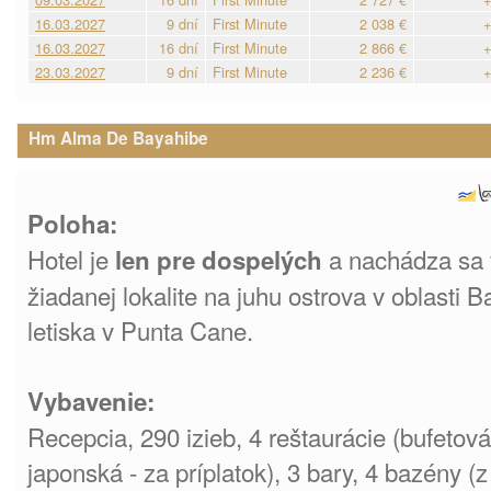
16.03.2027
9 dní
First Minute
2 038 €
+
16.03.2027
16 dní
First Minute
2 866 €
+
23.03.2027
9 dní
First Minute
2 236 €
+
Hm Alma De Bayahibe
Poloha:
Hotel je
a nachádza sa 
len pre dospelých
žiadanej lokalite na juhu ostrova v oblasti
letiska v Punta Cane.
Vybavenie:
Recepcia, 290 izieb, 4 reštaurácie (bufetová,
japonská - za príplatok), 3 bary, 4 bazény (