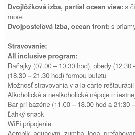
s č
Dvojlôžková izba, partial ocean view:
more
s priam
Dvojposteľová izba, ocean front:
Stravovanie:
All inclusive program:
Raňajky (07.00 – 10.30 hod), obedy (12.30 
(18.30 – 21.30 hod) formou bufetu
Možnosť stravovania v a la carte reštaurácii 
Alkoholické a nealkoholické nápoje miestne
Bar pri bazéne (11.00 – 18.00 hod a 21:30 
Ľahký snack
WiFi pripojenie
Aerobik, aquagym, zumba, joga, preťahovan