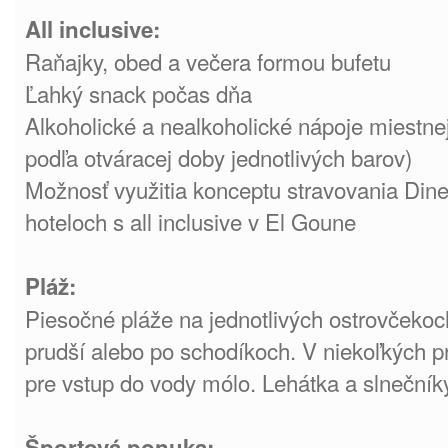
All inclusive:
Raňajky, obed a večera formou bufetu
Ľahký snack počas dňa
Alkoholické a nealkoholické nápoje miestne
podľa otváracej doby jednotlivých barov)
Možnosť využitia konceptu stravovania Din
hoteloch s all inclusive v El Goune
Pláž:
Piesočné pláže na jednotlivých ostrovčeko
prudší alebo po schodíkoch. V niekoľkých p
pre vstup do vody mólo. Lehátka a slneční
Športová ponuka: