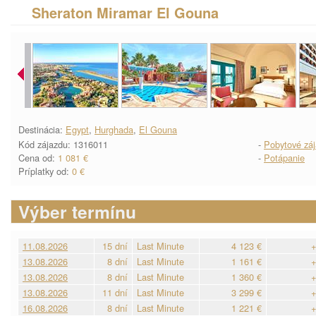
Sheraton Miramar El Gouna
Destinácia:
Egypt
,
Hurghada
,
El Gouna
Kód zájazdu: 1316011
-
Pobytové zá
Cena od:
1 081 €
-
Potápanie
Príplatky od:
0 €
Výber termínu
11.08.2026
15 dní
Last Minute
4 123 €
+
13.08.2026
8 dní
Last Minute
1 161 €
+
13.08.2026
8 dní
Last Minute
1 360 €
+
13.08.2026
11 dní
Last Minute
3 299 €
+
16.08.2026
8 dní
Last Minute
1 221 €
+