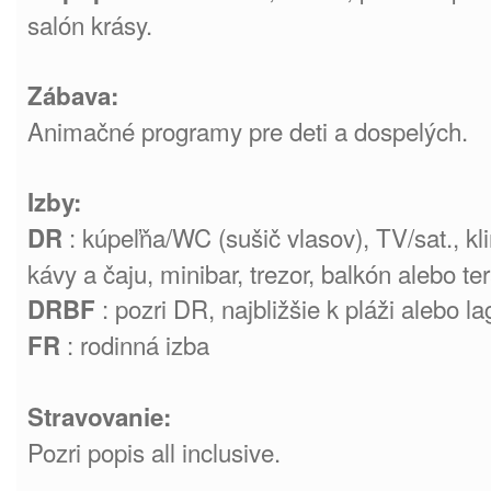
salón krásy.
Zábava:
Animačné programy pre deti a dospelých.
Izby:
: kúpeľňa/WC (sušič vlasov), TV/sat., kli
DR
kávy a čaju, minibar, trezor, balkón alebo te
: pozri DR, najbližšie k pláži alebo l
DRBF
: rodinná izba
FR
Stravovanie:
Pozri popis all inclusive.