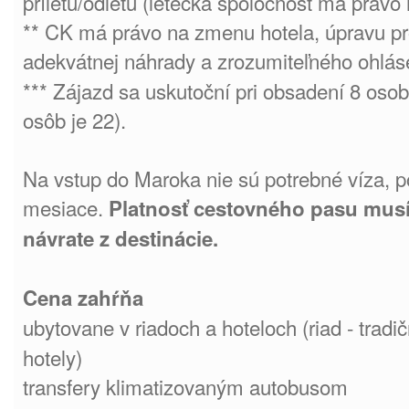
príletu/odletu (letecká spoločnosť má právo 
** CK má právo na zmenu hotela, úpravu p
adekvátnej náhrady a zrozumiteľného ohlás
*** Zájazd sa uskutoční pri obsadení 8 os
osôb je 22).
Na vstup do Maroka nie sú potrebné víza, p
mesiace.
Platnosť cestovného pasu musí
návrate z destinácie.
Cena zahŕňa
ubytovane v riadoch a hoteloch (riad - trad
hotely)
transfery klimatizovaným autobusom