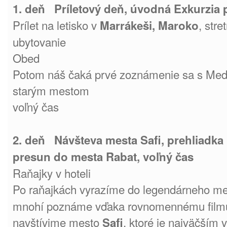
1. deň Príletový deň, úvodná Exkurzia 
Prílet na letisko v
, str
Marrákeši, Maroko
ubytovanie
Obed
Potom náš čaká prvé zoznámenie sa s Med
starým mestom
voľný čas
2. deň Návšteva mesta Safi, prehliadka
presun do mesta Rabat, voľný čas
Raňajky v hoteli
Po raňajkách vyrazíme do legendárneho m
mnohí poznáme vďaka rovnomennému filmu.
navštívime mesto
, ktoré je najväčším
Safi