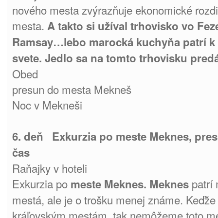
nového mesta zvýrazňuje ekonomické rozdie
mesta.
A takto si užíval trhovisko vo Fe
Ramsay…lebo marocká kuchyňa patrí k 
svete. Jedlo sa na tomto trhovisku predá
Obed
presun do mesta Mekneš
Noc v Mekneši
6. deň Exkurzia po meste Meknes, pres
čas
Raňajky v hoteli
Exkurzia po
patrí
meste Meknes. Meknes
mestá, ale je o trošku menej známe. Keďže 
kráľovským mestám, tak nemôžeme toto me