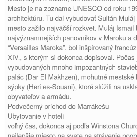
Mesto je na zozname UNESCO od roku 199
architektúru. Tu dal vybudovať Sultán Muláj
mesto zažilo najväčší rozkvet. Muláj Ismail
najvýznamnejších panovníkov v Maroku a dal
“Versailles Maroka”, bol inšpirovaný franc
XIV., s ktorým si dokonca dopisoval. Počas 
vybudovaných mnoho impozantných stavieb,
palác (Dar El Makhzen), mohutné mestské 
sýpky (Heri es-Souani), ktoré slúžili na usk
obyvateľov a armádu.
Podvečerný príchod do Marrákešu
Ubytovanie v hoteli
voľný čas, dokonca aj podľa Winstona Churc
najlepšie miesto na svete na strávenie poob