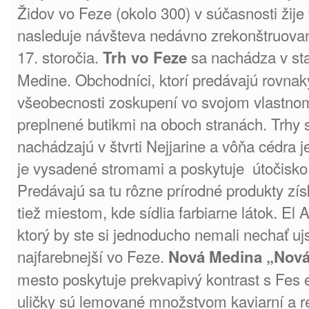
Židov vo Feze (okolo 300) v súčasnosti žije
nasleduje návšteva nedávno zrekonštruova
17. storočia.
sa nachádza v sta
Trh vo Feze
Medine. Obchodníci, ktorí predávajú rovnak
všeobecnosti zoskupení vo svojom vlastnom
preplnené butikmi na oboch stranách. Trhy
nachádzajú v štvrti Nejjarine a vôňa cédra 
je vysadené stromami a poskytuje útočisko
Predávajú sa tu rôzne prírodné produkty zís
tiež miestom, kde sídlia farbiarne látok. El A
ktorý by ste si jednoducho nemali nechať uj
najfarebnejší vo Feze.
Nová Medina „Nová 
mesto poskytuje prekvapivý kontrast s Fes e
uličky sú lemované množstvom kaviarní a r