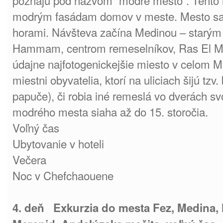
poznajú pod názvom “modré mesto”. Tento 
modrým fasádam domov v meste. Mesto s
horami. Návšteva začína Medinou – starý
Hammam, centrom remeselníkov, Ras El M
údajne najfotogenickejšie miesto v celom Ma
miestni obyvatelia, ktorí na uliciach šijú tzv
papuče), či robia iné remeslá vo dverách sv
modrého mesta siaha až do 15. storočia.
Voľný čas
Ubytovanie v hoteli
Večera
Noc v Chefchaouene
4. deň Exkurzia do mesta Fez, Medina,