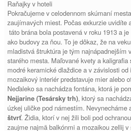
Raňajky v hoteli
Pokračujeme v celodennom skúmaní mesta
zaujímavých miest. Počas exkurzie uvidíte a
táto brána bola postavená v roku 1913 a je
ako budovy za ňou. To je dôkaz, že na veku 
mladistvá štruktúra je tým najnápadnejší
starého mesta. Maľované kvety a kaligrafia s
modré keramické dlaždice a v závislosti od 
mozaikový interiér predstavuje mier alebo of
Neďaleko sa nachádza fontána, ktorá je 
, ktorý sa nachád
Nejjarine (Tesársky trh)
úzkej uličke pod námestím. Nevynecháme 
. Židia, ktorí v nej žili boli pod ochran
štvrť
zaujme najmä balkónmi a mozaikou zellij v 