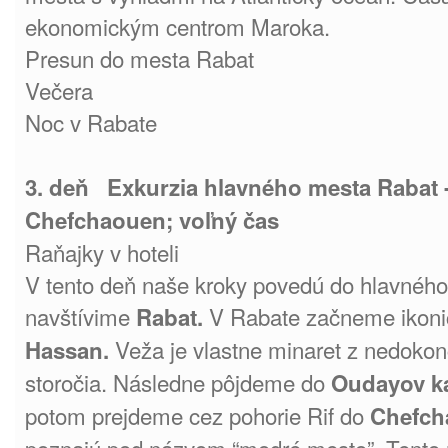
ekonomickým centrom Maroka.
Presun do mesta Rabat
Večera
Noc v Rabate
3. deň Exkurzia hlavného mesta Rabat -
Chefchaouen; voľný čas
Raňajky v hoteli
V tento deň naše kroky povedú do hlavnéh
navštívime
V Rabate začneme ikon
Rabat.
Veža je vlastne minaret z nedokon
Hassan.
storočia. Následne pôjdeme do
Oudayov k
potom prejdeme cez pohorie Rif do
Chefch