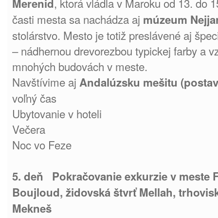
, ktorá vládla v Maroku od 13. do 15
Merenid
časti mesta sa nachádza aj
múzeum Nejja
stolárstvo. Mesto je totiž preslávené aj špe
– nádhernou drevorezbou typickej farby a vz
mnohých budovách v meste.
Navštívime aj
Andalúzsku mešitu (postav
voľný čas
Ubytovanie v hoteli
Večera
Noc vo Feze
5. deň Pokračovanie exkurzie v meste F
Boujloud, židovská štvrť Mellah, trhovi
Mekneš