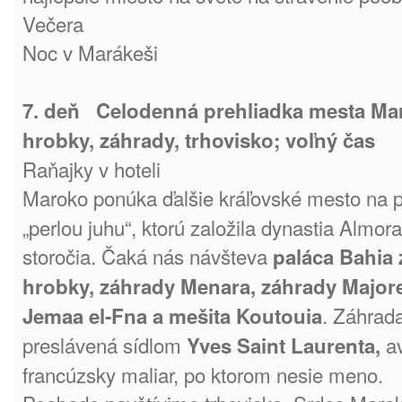
Večera
Noc v Marákeši
7. deň Celodenná prehliadka mesta Mara
hrobky, záhrady, trhovisko; voľný čas
Raňajky v hoteli
Maroko ponúka ďalšie kráľovské mesto na 
„perlou juhu“, ktorú založila dynastia Almor
storočia. Čaká nás návšteva
paláca
Bahia 
hrobky, záhrady Menara, záhrady Majore
. Záhrada
Jemaa el-Fna a mešita Koutouia
preslávená sídlom
av
Yves Saint Laurenta,
francúzsky maliar, po ktorom nesie meno.