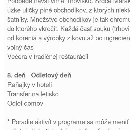
Poobede navštívime trhovisko. Srdce Mara
úzke uličky plné obchodíkov, z ktorých niek
šatníky. Množstvo obchodíkov je tak ohromu
do ktorého vkročiť. Každá časť souku (trho
od korenia a výrobky z kovu až po ingredien
voľný čas
Večera v tradičnej reštaurácii
8. deň Odletový deň
Raňajky v hoteli
Transfer na letisko
Odlet domov
* Poradie aktivít v programe sa môže meniť 