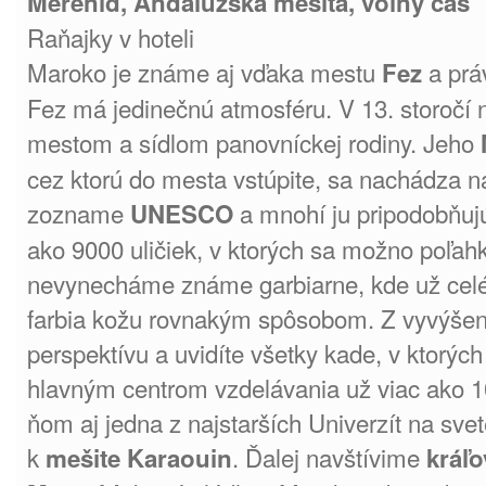
Merenid, Andalúzska mešita, voľný čas
Raňajky v hoteli
Maroko je známe aj vďaka mestu
a prá
Fez
Fez má jedinečnú atmosféru. V 13. storočí n
mestom a sídlom panovníckej rodiny. Jeho
cez ktorú do mesta vstúpite, sa nachádza 
zozname
a mnohí ju pripodobňujú
UNESCO
ako 9000 uličiek, v ktorých sa možno poľahk
nevynecháme známe garbiarne, kde už celé 
farbia kožu rovnakým spôsobom. Z vyvýšenej
perspektívu a uvidíte všetky kade, v ktorých
hlavným centrom vzdelávania už viac ako 1
ňom aj jedna z najstarších Univerzít na svete
k
. Ďalej navštívime
mešite Karaouin
kráľ