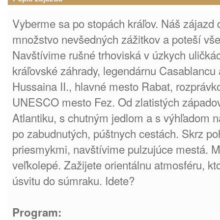
Vyberme sa po stopách kráľov. Náš zájazd 
množstvo nevšedných zážitkov a poteší vše
Navštívime rušné trhoviská v úzkych uličk
kráľovské záhrady, legendárnu Casablancu
Hussaina II., hlavné mesto Rabat, rozpráv
UNESCO mesto Fez. Od zlatistých západov
Atlantiku, s chutným jedlom a s výhľadom na
po zabudnutých, púštnych cestách. Skrz poh
priesmykmi, navštívime pulzujúce mestá. 
veľkolepé. Zažijete orientálnu atmosféru, k
úsvitu do súmraku. Idete?
Program: