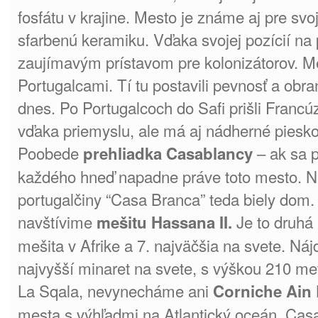
fosfátu v krajine. Mesto je známe aj pre svo
sfarbenú keramiku. Vďaka svojej pozícií na 
zaujímavým prístavom pre kolonizátorov. M
Portugalcami. Tí tu postavili pevnosť a obra
dnes. Po Portugalcoch do Safi prišli Francúz
vďaka priemyslu, ale má aj nádherné piesko
Poobede
– ak sa 
prehliadka Casablancy
každého hneď napadne práve toto mesto. 
portugalčiny “Casa Branca” teda biely dom.
navštívime
Je to druhá 
mešitu Hassana II.
mešita v Afrike a 7. najväčšia na svete. Nájd
najvyšší minaret na svete, s výškou 210 me
La Sqala, nevynecháme ani
Corniche Ain 
mesta s výhľadmi na Atlantický oceán. Cas