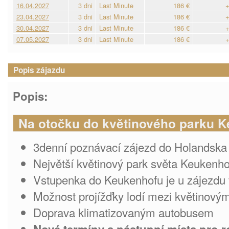
16.04.2027
3 dni
Last Minute
186 €
+
23.04.2027
3 dni
Last Minute
186 €
+
30.04.2027
3 dni
Last Minute
186 €
+
07.05.2027
3 dni
Last Minute
186 €
+
Popis zájazdu
Popis:
Na otočku do květinového parku 
3denní poznávací zájezd do Holandska
Největší květinový park světa Keukenho
Vstupenka do Keukenhofu je u zájezdu 
Možnost projížďky lodí mezi květinovým
Doprava klimatizovaným autobusem
Nové termíny a nástupní místa pro r