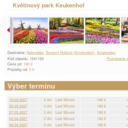
Květinový park Keukenhof
Destinácia:
Holandsko
,
Severný Holland (Amsterdam)
,
Amsterdam
Kód zájazdu: 1241120
-
Poznávacie z
Cena od:
186 €
Príplatky od:
0 €
Výber termínu
19.03.2027
3 dni
Last Minute
186 €
+
25.03.2027
3 dni
Last Minute
186 €
+
27.03.2027
3 dni
Last Minute
186 €
+
02.04.2027
3 dni
Last Minute
186 €
+
09.04.2027
3 dni
Last Minute
186 €
+