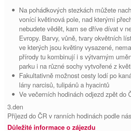
Na pohádkových stezkách můžete nachod
vonící květinová pole, nad kterými přech
nebudete vědět, kam se dříve dívat v n
Evropy. Barvy, vůně, tvary okvětních líst
ve kterých jsou květiny vysazené, nem
přírody tu kombinují i s výtvarným uměn
parku i na různé sochy vytvořené z květ
Fakultativně možnost cesty lodí po kaná
lány narcisů, tulipánů a hyacintů
Ve večerních hodinách odjezd zpět do
3.den
Příjezd do ČR v ranních hodinách podle nás
Důležité informace o zájezdu