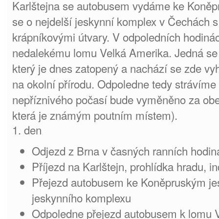
Karlštejna se autobusem vydáme ke Koněp
se o nejdelší jeskynní komplex v Čechách 
krápníkovými útvary. V odpoledních hodin
nedalekému lomu Velká Amerika. Jedná se 
který je dnes zatopený a nachází se zde vy
na okolní přírodu. Odpoledne tedy strávíme
nepříznivého počasí bude vyměněno za obe
která je známým poutním místem).
1. den
Odjezd z Brna v časných ranních hodin
Příjezd na Karlštejn, prohlídka hradu, in
Přejezd autobusem ke Koněpruským jes
jeskynního komplexu
Odpoledne přejezd autobusem k lomu V