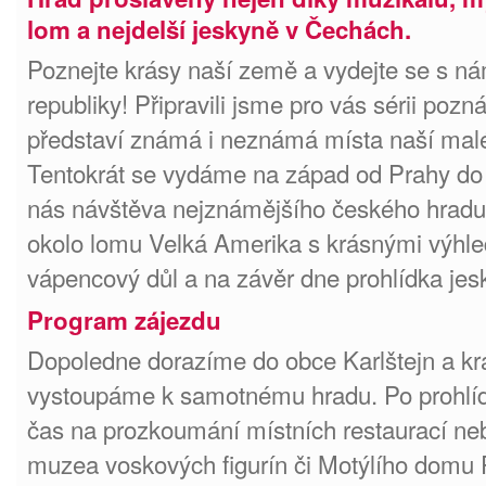
lom a nejdelší jeskyně v Čechách.
Poznejte krásy naší země a vydejte se s ná
republiky! Připravili jsme pro vás sérii poz
představí známá i neznámá místa naší malé 
Tentokrát se vydáme na západ od Prahy do
nás návštěva nejznámějšího českého hradu 
okolo lomu Velká Amerika s krásnými výhl
vápencový důl a na závěr dne prohlídka je
Program zájezdu
Dopoledne dorazíme do obce Karlštejn a k
vystoupáme k samotnému hradu. Po prohlíd
čas na prozkoumání místních restaurací ne
muzea voskových figurín či Motýlího domu P