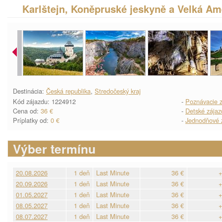
Karlštejn, Koněpruské jeskyně a Velká Am
Destinácia:
Česká republika
,
Stredočeský kraj
Kód zájazdu: 1224912
-
Poznávacie z
Cena od:
36 €
-
Detské zájaz
Príplatky od:
0 €
-
Jednodňové 
Výber termínu
20.08.2026
1 deň
Last Minute
36 €
+
20.09.2026
1 deň
Last Minute
36 €
+
01.05.2027
1 deň
Last Minute
36 €
+
08.05.2027
1 deň
Last Minute
36 €
+
08.07.2027
1 deň
Last Minute
36 €
+