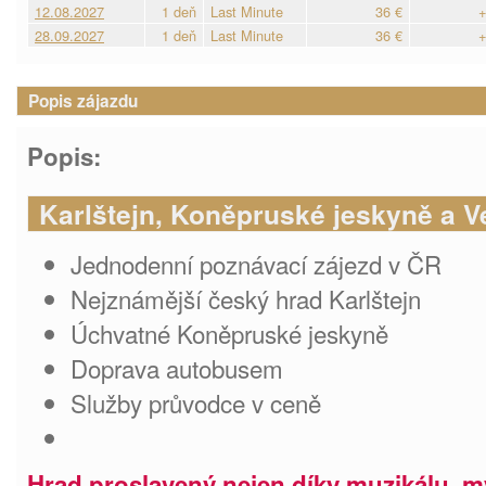
12.08.2027
1 deň
Last Minute
36 €
+
28.09.2027
1 deň
Last Minute
36 €
+
Popis zájazdu
Popis:
Karlštejn, Koněpruské jeskyně a V
Jednodenní poznávací zájezd v ČR
Nejznámější český hrad Karlštejn
Úchvatné Koněpruské jeskyně
Doprava autobusem
Služby průvodce v ceně
Hrad proslavený nejen díky muzikálu, 