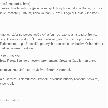
ěstí, katedrála, hrad)
cesine, kde lanovkou vyjedeme na vyhlídkový kopec Monte Baldo, možnost
elle Pozzete (2 132 m) nebo koupání v jezeru Lago di Garda v městečku
one, ležící na poloostrově vybíhajícím do jezera, a historické Trento.
ny, které využívali už Římané, nejlepší „gelato“ v Itálii a přímořskou
 Tridentinum, je plné kostelů i gotických a renesančních budov. Ochutnáme i
proslulé červené Bardolino.
města Sirmione
hrad Rocca Scaligera, jezerní promenáda, Grotte di Catullo, románský
oostrova, koupání nebo návštěva některé z památek
ála, náměstí s Neptunovou kašnou, historické budovy zdobené freskami,
onconsiglio)
tupního místa.