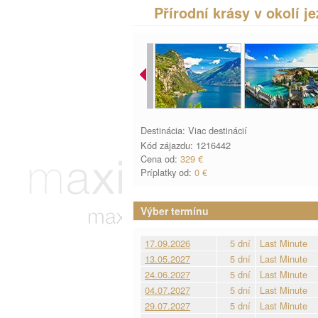
Přírodní krásy v okolí 
Destinácia: Viac destinácií
Kód zájazdu: 1216442
Cena od:
329 €
Príplatky od:
0 €
Výber termínu
17.09.2026
5 dní
Last Minute
13.05.2027
5 dní
Last Minute
24.06.2027
5 dní
Last Minute
04.07.2027
5 dní
Last Minute
29.07.2027
5 dní
Last Minute