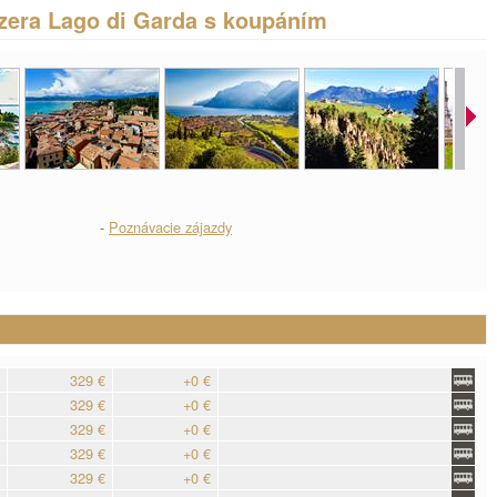
jezera Lago di Garda s koupáním
-
Poznávacie zájazdy
329 €
+0 €
329 €
+0 €
329 €
+0 €
329 €
+0 €
329 €
+0 €