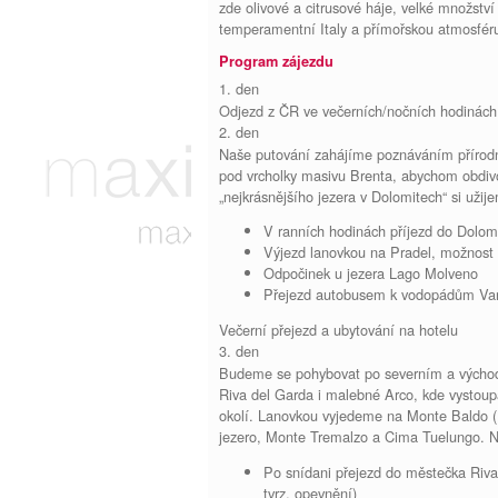
zde olivové a citrusové háje, velké množstv
temperamentní Italy a přímořskou atmosfér
Program zájezdu
1. den
Odjezd z ČR ve večerních/nočních hodinách
2. den
Naše putování zahájíme poznáváním přírodn
pod vrcholky masivu Brenta, abychom obdivo
„nejkrásnějšího jezera v Dolomitech“ si u
V ranních hodinách příjezd do Dolom
Výjezd lanovkou na Pradel, možnost 
Odpočinek u jezera Lago Molveno
Přejezd autobusem k vodopádům Va
Večerní přejezd a ubytování na hotelu
3. den
Budeme se pohybovat po severním a východ
Riva del Garda i malebné Arco, kde vystoupá
okolí. Lanovkou vyjedeme na Monte Baldo (
jezero, Monte Tremalzo a Cima Tuelungo. 
Po snídani přejezd do městečka Riva
tvrz, opevnění)