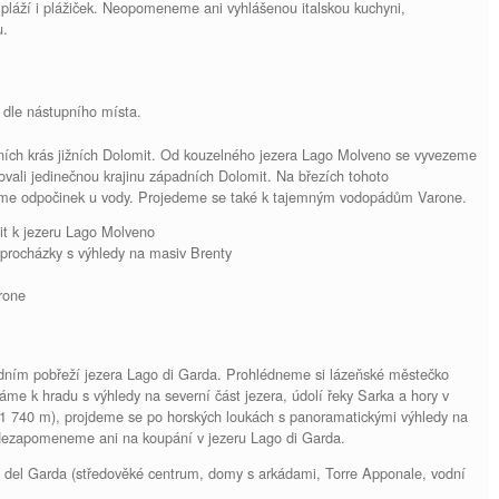
í pláží i plážiček. Neopomeneme ani vyhlášenou italskou kuchyni,
u.
 dle nástupního místa.
ích krás jižních Dolomit. Od kouzelného jezera Lago Molveno se vyvezeme
vali jedinečnou krajinu západních Dolomit. Na březích tohoto
žijeme odpočinek u vody. Projedeme se také k tajemným vodopádům Varone.
it k jezeru Lago Molveno
procházky s výhledy na masiv Brenty
rone
ním pobřeží jezera Lago di Garda. Prohlédneme si lázeňské městečko
me k hradu s výhledy na severní část jezera, údolí řeky Sarka a hory v
1 740 m), projdeme se po horských loukách s panoramatickými výhledy na
Nezapomeneme ani na koupání v jezeru Lago di Garda.
 del Garda (středověké centrum, domy s arkádami, Torre Apponale, vodní