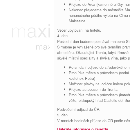
Přejezd do Arca (kamenné uličky, nám
Nakonec přejedeme do městečka Mal
nenáročného pěšího výletu na Cima d
Malcesine
Večer ubytování na hotelu.
4. den
Poslední den budeme poznávat malebné Sirmi
Sirmione je vyhlášené pro své termální prame
atmosféru. Okouzlující Trento, kdysi římské
skvělé místní speciality a skvělá vína, jako 
Po snídani odjezd do středověkého 
Prohlídka města s průvodcem (vodní 
kostel sv. Petra)
Možnost plavby na lodičce kolem pol
Přejezd autobusem do Trenta
Prohlídka města s průvodcem (katedr
věže, biskupský hrad Castello del Bu
Podvečerní odjezd do ČR.
5. den
V ranních hodinách příjezd do ČR podle nás
Důležité informace o zájezdu