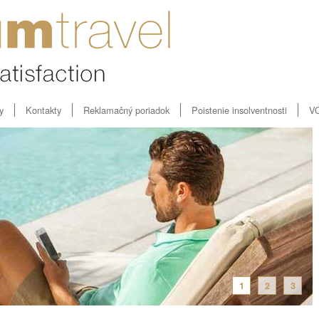
y
Kontakty
Reklamačný poriadok
Poistenie insolventnosti
V
1
2
3