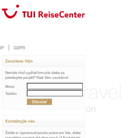
OP
GDPR
Zavoláme Vám
Nemáte chuť vypĺňať formulár alebo sa
potrebujete poradiť? Radi Vám zavoláme!
Meno:
Telefón:
Kontaktujte nás
Želáte si vypracovať ponuku práve pre Vás, alebo
pravidelne zasielať aktuálne ponuky? Kontaktujte