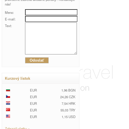
nás!
Meno:
E-mail:
Text:
Kurzový lístok
EUR
1,96 BGN
EUR
24,26 CZK
EUR
7,54 HRK
EUR
55,03 TRY
EUR
1,15 USD
Zobraziť všetky »