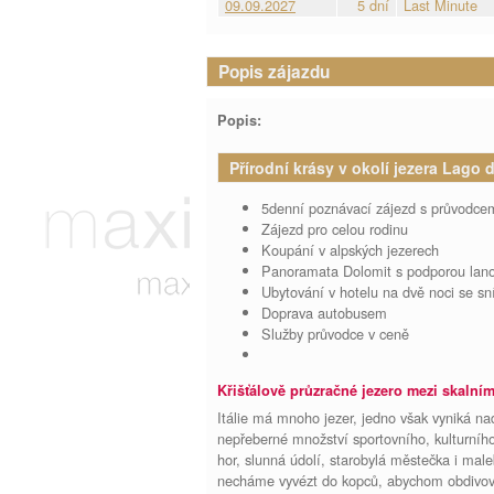
09.09.2027
5 dní
Last Minute
Popis zájazdu
Popis:
Přírodní krásy v okolí jezera Lago
5denní poznávací zájezd s průvodce
Zájezd pro celou rodinu
Koupání v alpských jezerech
Panoramata Dolomit s podporou lan
Ubytování v hotelu na dvě noci se sn
Doprava autobusem
Služby průvodce v ceně
Křišťálově průzračné jezero mezi skalní
Itálie má mnoho jezer, jedno však vyniká na
nepřeberné množství sportovního, kulturního
hor, slunná údolí, starobylá městečka i male
necháme vyvézt do kopců, abychom obdivovali