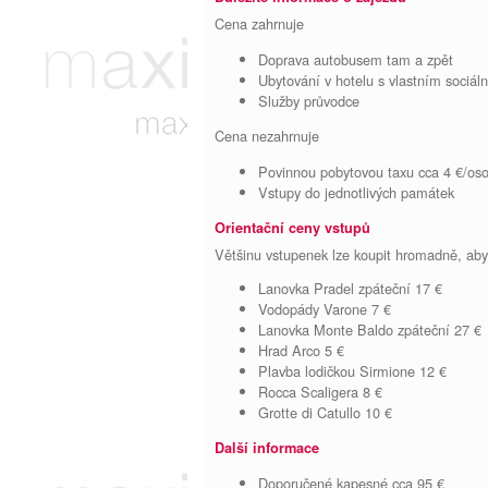
Cena zahrnuje
Doprava autobusem tam a zpět
Ubytování v hotelu s vlastním sociál
Služby průvodce
Cena nezahrnuje
Povinnou pobytovou taxu cca 4 €/oso
Vstupy do jednotlivých památek
Orientační ceny vstupů
Většinu vstupenek lze koupit hromadně, aby
Lanovka Pradel zpáteční 17 €
Vodopády Varone 7 €
Lanovka Monte Baldo zpáteční 27 €
Hrad Arco 5 €
Plavba lodičkou Sirmione 12 €
Rocca Scaligera 8 €
Grotte di Catullo 10 €
Další informace
Doporučené kapesné cca 95 €