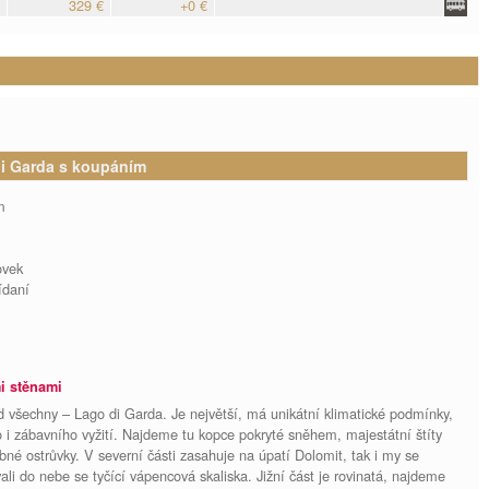
329 €
+0 €
 di Garda s koupáním
m
ovek
ídaní
mi stěnami
d všechny – Lago di Garda. Je největší, má unikátní klimatické podmínky,
 i zábavního vyžití. Najdeme tu kopce pokryté sněhem, majestátní štíty
bné ostrůvky. V severní části zasahuje na úpatí Dolomit, tak i my se
 do nebe se tyčící vápencová skaliska. Jižní část je rovinatá, najdeme