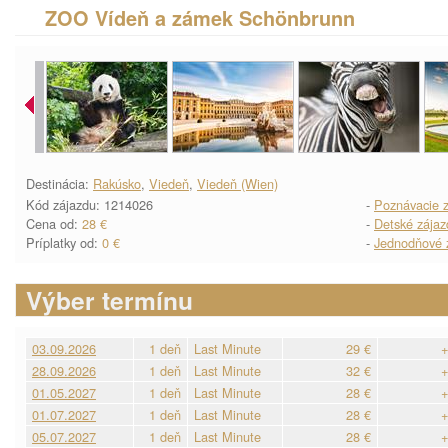
ZOO Vídeň a zámek Schönbrunn
Destinácia:
Rakúsko
,
Viedeň
,
Viedeň (Wien)
Kód zájazdu: 1214026
-
Poznávacie z
Cena od:
28 €
-
Detské zájaz
Príplatky od:
0 €
-
Jednodňové 
Výber termínu
03.09.2026
1 deň
Last Minute
29 €
+
28.09.2026
1 deň
Last Minute
32 €
+
01.05.2027
1 deň
Last Minute
28 €
+
01.07.2027
1 deň
Last Minute
28 €
+
05.07.2027
1 deň
Last Minute
28 €
+