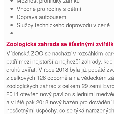
Možnost prohlídky zámku
Vhodné pro rodiny s dětmi
Doprava autobusem
Služby technického doprovodu v ceně
Zoologická zahrada se šťastnými zvířátk
Vídeňská ZOO se nachází v rozsáhlém pa
patří mezi nejstarší a nejhezčí zahrady, kd
druhů zvířat. V roce 2018 byla již popáté z
z celkových 126 odborně a na vědeckém z
zoologických zahrad z celkem 29 zemí Evro
2014 otevřen nový pavilon s ledními medvědy
a v létě pak 2018 nový bazén pro dovádění 
nesčetnými úspěchy, co se týká narozených