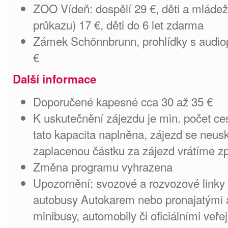
ZOO Vídeň: dospělí 29 €, děti a mládež
průkazu) 17 €, děti do 6 let zdarma
Zámek Schönnbrunn, prohlídky s audio
€
Další informace
Doporučené kapesné cca 30 až 35 €
K uskutečnění zájezdu je min. počet ce
tato kapacita naplněna, zájezd se neu
zaplacenou částku za zájezd vrátíme zp
Změna programu vyhrazena
Upozornění: svozové a rozvozové linky
autobusy Autokarem nebo pronajatými a
minibusy, automobily či oficiálními veře