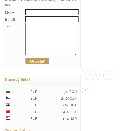
nás!
Meno:
E-mail:
Text:
Kurzový lístok
EUR
1,96 BGN
EUR
24,20 CZK
EUR
7,54 HRK
EUR
54,97 TRY
EUR
1,16 USD
Zobraziť všetky »