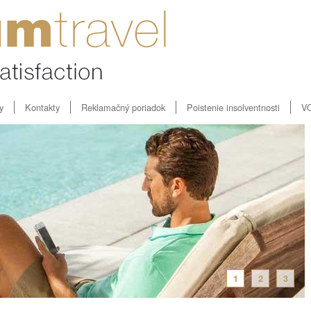
y
Kontakty
Reklamačný poriadok
Poistenie insolventnosti
V
1
2
3