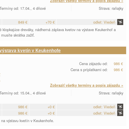
Zobraziť všetky termíny a popis zájazdu »
Termíny od: 17.04., 4 dňové
Strava: raňajky
849 €
+70 €
odlet: Viedeň
ické klopkajúce dreváky, nádherná záplava kvetov na výstave Keukenhof a
musíte skrátka zažiť.
výstava kvetín v Keukenhofe
Cena zájazdu od:
986 €
Cena s príplatkami od:
986 €
y
a
Zobraziť všetky termíny a popis zájazdu »
Termíny od: 15.04., 4 dňové
Strava: raňajky
986 €
+0 €
odlet: Viedeň
986 €
+0 €
odlet: Viedeň
 na výstavu kvetín v Keukenhofe.