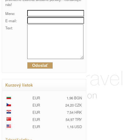
nás!
Meno:
E-mail:
Text:
Kurzový lístok
EUR
1,96 BGN
EUR
24,20 CZK
EUR
7,54 HRK
EUR
54,97 TRY
EUR
1,16 USD
Zobraziť všetky »