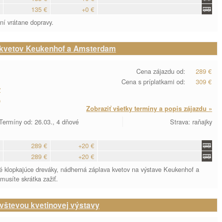
135 €
+0 €
ní vrátane dopravy.
 kvetov Keukenhof a Amsterdam
Cena zájazdu od:
289 €
Cena s príplatkami od:
309 €
y
a
Zobraziť všetky termíny a popis zájazdu »
Termíny od: 26.03., 4 dňové
Strava: raňajky
289 €
+20 €
289 €
+20 €
ické klopkajúce dreváky, nádherná záplava kvetov na výstave Keukenhof a
usíte skrátka zažiť.
vštevou kvetinovej výstavy