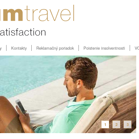
y
Kontakty
Reklamačný poriadok
Poistenie insolventnosti
V
1
2
3