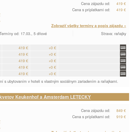
Cena zájazdu od:
419 €
Cena s príplatkami od:
419 €
y
a
Zobraziť všetky termíny a popis zájazdu »
Termíny od: 17.03., 5 dňové
Strava: raňajky
419 €
+0 €
419 €
+0 €
419 €
+0 €
419 €
+0 €
419 €
+0 €
í s ubytovaním v hoteli s vlastným sociálnym zariadením a raňajkami.
 kvetov Keukenhof a Amsterdam LETECKY
Cena zájazdu od:
849 €
Cena s príplatkami od:
919 €
y
a