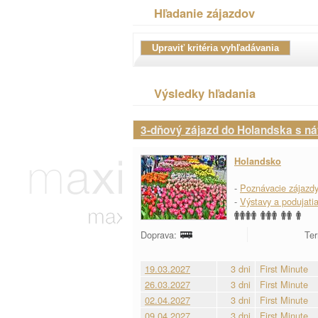
Hľadanie zájazdov
Výsledky hľadania
3-dňový zájazd do Holandska s ná
Holandsko
-
Poznávacie zájazd
-
Výstavy a podujati
Doprava:
Ter
19.03.2027
3 dni
First Minute
26.03.2027
3 dni
First Minute
02.04.2027
3 dni
First Minute
09.04.2027
3 dni
First Minute