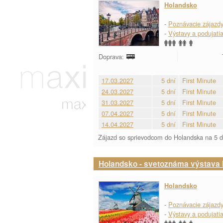
Holandsko
-
Poznávacie zájazd
-
Výstavy a podujati
Doprava:
17.03.2027
5 dní
First Minute
24.03.2027
5 dní
First Minute
31.03.2027
5 dní
First Minute
07.04.2027
5 dní
First Minute
14.04.2027
5 dní
First Minute
Zájazd so sprievodcom do Holandska na 5 dn
Holandsko - svetoznáma výstava
Holandsko
-
Poznávacie zájazd
-
Výstavy a podujati