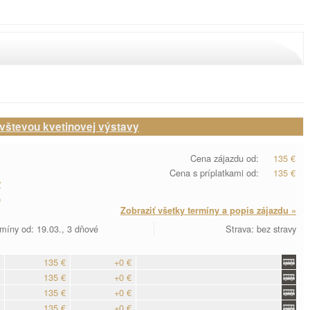
vštevou kvetinovej výstavy
Cena zájazdu od:
135 €
Cena s príplatkami od:
135 €
y
a
Zobraziť všetky termíny a popis zájazdu »
míny od: 19.03., 3 dňové
Strava: bez stravy
135 €
+0 €
135 €
+0 €
135 €
+0 €
135 €
+0 €