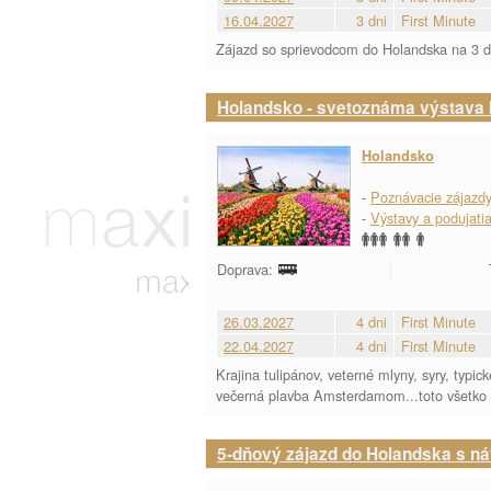
16.04.2027
3 dni
First Minute
Zájazd so sprievodcom do Holandska na 3 d
Holandsko - svetoznáma výstava
Holandsko
-
Poznávacie zájazd
-
Výstavy a podujati
Doprava:
26.03.2027
4 dni
First Minute
22.04.2027
4 dni
First Minute
Krajina tulipánov, veterné mlyny, syry, typ
večerná plavba Amsterdamom...toto všetko m
5-dňový zájazd do Holandska s ná