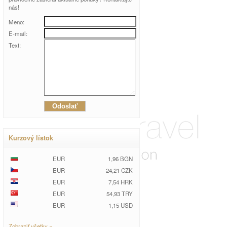
nás!
Meno:
E-mail:
Text:
Kurzový lístok
EUR
1,96 BGN
EUR
24,21 CZK
EUR
7,54 HRK
EUR
54,93 TRY
EUR
1,15 USD
Zobraziť všetky »