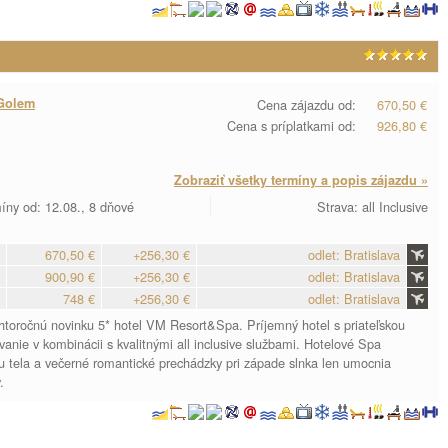
Golem
Cena zájazdu od:
670,50 €
Cena s príplatkami od:
926,80 €
Zobraziť všetky termíny a popis zájazdu »
íny od: 12.08., 8 dňové
Strava: all Inclusive
670,50 €
+256,30 €
odlet: Bratislava
900,90 €
+256,30 €
odlet: Bratislava
748 €
+256,30 €
odlet: Bratislava
ohtoročnú novinku 5* hotel VM Resort&Spa. Príjemný hotel s priateľskou
nie v kombinácii s kvalitnými all inclusive službami. Hotelové Spa
 tela a večerné romantické prechádzky pri západe slnka len umocnia
.