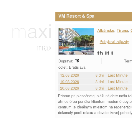
VM Resort & Spa
Albánsko
,
Tirana
,
-
Pobytové zájazdy
Doprava:
Term
odlet: Bratislava
12.08.2026
8 dní
Last Minute
19.08.2026
8 dní
Last Minute
26.08.2026
8 dní
Last Minute
Priamo pri piesočnatej pláži nájdete našu t
atmosférou ponúka klientom moderné ubytova
centrum je ideálnym miestom na regeneráciu
dokonalý pocit relaxu a dovolenkovej pohody