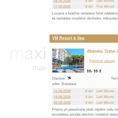
04.09.2026
8 dní
Last Minute
11.09.2026
8 dní
First Minute
Luxusne a kvalitne zariadený hotel oddelený
sa nachádza množstvo obchodov, reštaurácií
VM Resort & Spa
Albánsko
,
Tirana
,
-
Pobytové zájazdy
Doprava:
Term
odlet: Bratislava
12.08.2026
8 dní
Last Minute
19.08.2026
8 dní
Last Minute
26.08.2026
8 dní
Last Minute
Priamo pri piesočnatej pláži nájdete našu t
atmosférou ponúka klientom moderné ubytova