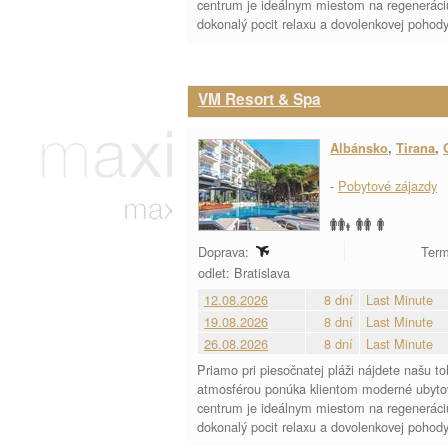
centrum je ideálnym miestom na regeneráciu
dokonalý pocit relaxu a dovolenkovej pohody
VM Resort & Spa
Albánsko
,
Tirana
,
-
Pobytové zájazdy
Doprava:
Term
odlet: Bratislava
12.08.2026
8 dní
Last Minute
19.08.2026
8 dní
Last Minute
26.08.2026
8 dní
Last Minute
Priamo pri piesočnatej pláži nájdete našu t
atmosférou ponúka klientom moderné ubytova
centrum je ideálnym miestom na regeneráciu
dokonalý pocit relaxu a dovolenkovej pohody