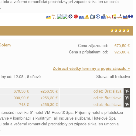
 tela a večerné romantické prechádzky pri západe slnka len umocnia
.
Golem
Cena zájazdu od:
670,50 €
Cena s príplatkami od:
926,80 €
Zobraziť všetky termíny a popis zájazdu »
íny od: 12.08., 8 dňové
Strava: all Inclusive
670,50 €
+256,30 €
odlet: Bratislava
900,90 €
+256,30 €
odlet: Bratislava
748 €
+256,30 €
odlet: Bratislava
ohtoročnú novinku 5* hotel VM Resort&Spa. Príjemný hotel s priateľskou
nie v kombinácii s kvalitnými all inclusive službami. Hotelové Spa
 tela a večerné romantické prechádzky pri západe slnka len umocnia
.