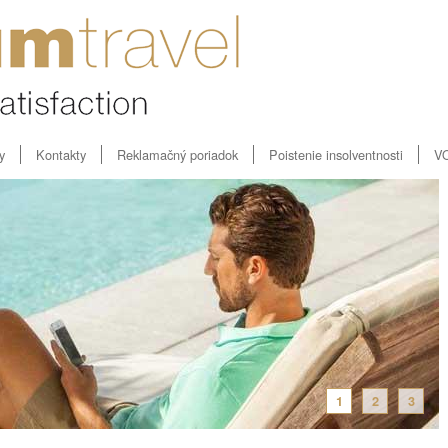
y
Kontakty
Reklamačný poriadok
Poistenie insolventnosti
V
1
2
3