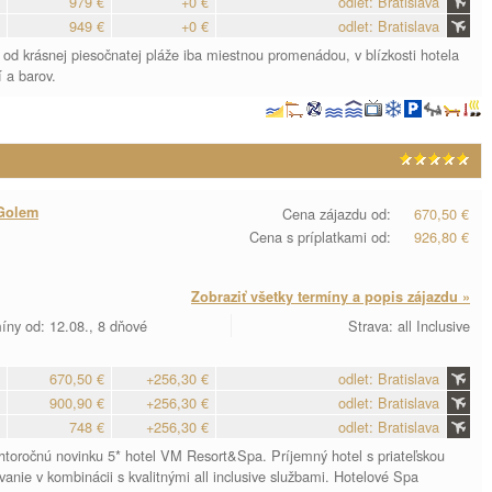
979 €
+0 €
odlet: Bratislava
949 €
+0 €
odlet: Bratislava
 od krásnej piesočnatej pláže iba miestnou promenádou, v blízkosti hotela
 a barov.
Golem
Cena zájazdu od:
670,50 €
Cena s príplatkami od:
926,80 €
Zobraziť všetky termíny a popis zájazdu »
íny od: 12.08., 8 dňové
Strava: all Inclusive
670,50 €
+256,30 €
odlet: Bratislava
900,90 €
+256,30 €
odlet: Bratislava
748 €
+256,30 €
odlet: Bratislava
ohtoročnú novinku 5* hotel VM Resort&Spa. Príjemný hotel s priateľskou
nie v kombinácii s kvalitnými all inclusive službami. Hotelové Spa