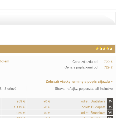
Golem
Cena zájazdu od:
729 €
Cena s príplatkami od:
729 €
Zobraziť všetky termíny a popis zájazdu »
8., 8 dňové
Strava: raňajky, polpenzia, all Inclusive
959 €
+0 €
odlet: Bratislava
1 119 €
+0 €
odlet: Budapešť
959 €
+0 €
odlet: Bratislava