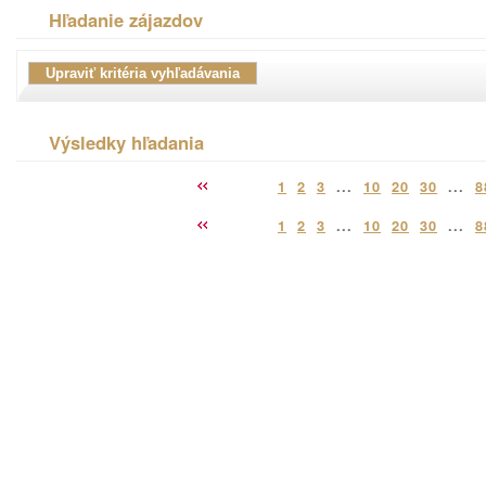
Hľadanie zájazdov
Výsledky hľadania
1
2
3
...
10
20
30
...
8
1
2
3
...
10
20
30
...
8